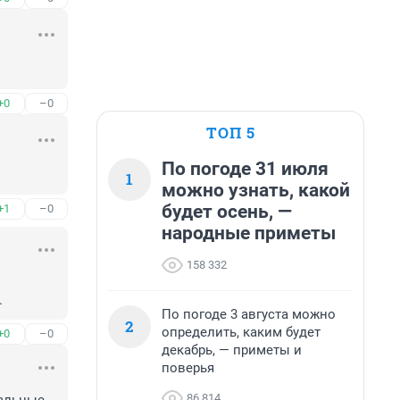
+0
–0
ТОП 5
По погоде 31 июля
1
можно узнать, какой
будет осень, —
+1
–0
народные приметы
158 332
.
По погоде 3 августа можно
2
определить, каким будет
+0
–0
декабрь, — приметы и
поверья
86 814