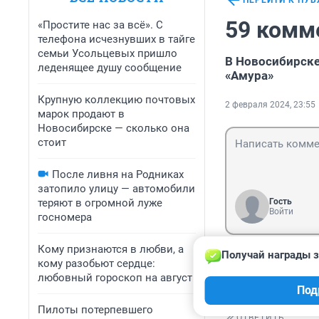
ПЕРЕЙТИ К ПУ
59 комм
«Простите нас за всё». С
телефона исчезнувших в тайге
семьи Усольцевых пришло
В Новосибирске
леденящее душу сообщение
«Амура»
Крупную коллекцию почтовых
2 февраля 2024, 23:55
марок продают в
Новосибирске — сколько она
стоит
После ливня на Родниках
затопило улицу — автомобили
теряют в огромной луже
Гость
Войти
госномера
Кому признаются в любви, а
Получай награды з
Гость
кому разобьют сердце:
3 февраля 2024
любовный гороскоп на август
Под
И.А.Крылов : А в
Пилоты потерпевшего
ОТВЕТИТЬ