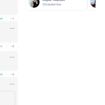
Обозреватель
+0
–1
+1
–0
+0
–0