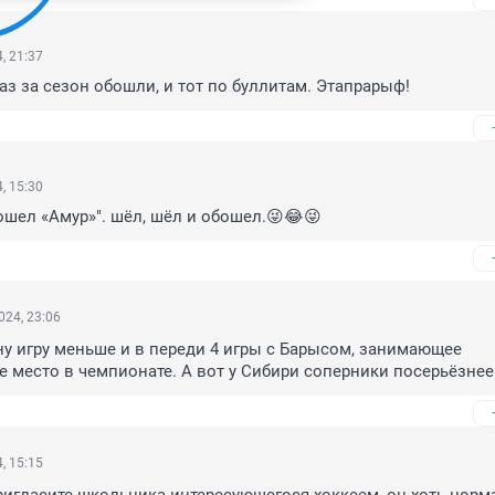
, 21:37
з за сезон обошли, и тот по буллитам. Этапрарыф!
, 15:30
ошел «Амур»". шёл, шёл и обошел.😜😂😜
024, 23:06
ну игру меньше и в переди 4 игры с Барысом, занимающее 
 место в чемпионате. А вот у Сибири соперники посерьёзнее
, 15:15