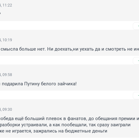
, 11:22
?
, 10:19
 смысла больше нет. Ни доехать,ни уехать да и смотреть не и
, 09:58
 подарила Путину белого зайчика!
, 09:30
 победа ещё больший плевок в фанатов, до обещания премии и
разборки устраивали, а как пообещали, так сразу заиграли 

же не играется, зажрались на бюджетные деньги