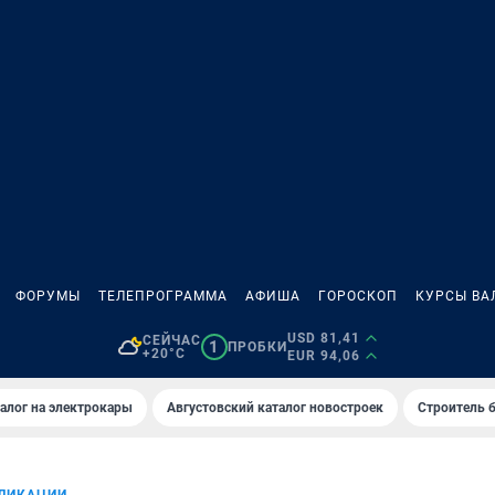
ФОРУМЫ
ТЕЛЕПРОГРАММА
АФИША
ГОРОСКОП
КУРСЫ ВА
USD 81,41
СЕЙЧАС
1
ПРОБКИ
+20°C
EUR 94,06
алог на электрокары
Августовский каталог новостроек
Строитель б