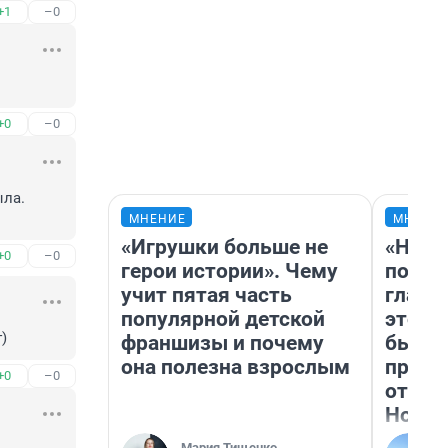
+1
–0
+0
–0
ла. 
МНЕНИЕ
МНЕНИ
«Игрушки больше не
«Нико
+0
–0
герои истории». Чему
побед
учит пятая часть
главн
популярной детской
этого
)
франшизы и почему
бьет 
она полезна взрослым
прока
+0
–0
отзыв
Нолан
Мария Тищенко