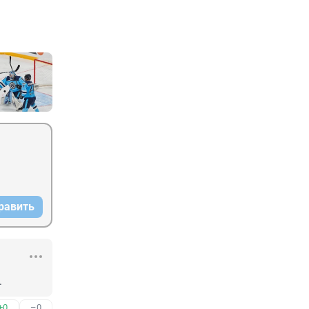
равить
.
+0
–0