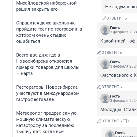
Михайловской набережной
Не задумаваю
решил закрыть его
ОТВЕТИТЬ
Справится даже школьник:
Гость
пройдите тест по географии, в
3 февраля 2024
котором очень стыдно
Какой плей - оф
ошибиться
ОТВЕТИТЬ
Всего два дня: где в
Новосибирске откроются
Гость
3 февраля 2024
ярмарки товаров для школы
— карта
Фастовского с 
Рестораторы Новосибирска
ОТВЕТИТЬ
участвуют в международном
Гость
гастрофестивале
3 февраля 2024
Молодцы. Ставка
Метеоролог предрек самую
мощную климатическую
ОТВЕТИТЬ
1
катастрофу за последнюю
тысячу лет: когда всё
Гость