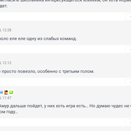
игласите школьника интересующегося хоккеем, он хоть норм
дет.
, 12:28
полс еле еле одну из слабых команд.
, 12:12
 просто повезло, особенно с третьим голом.
ый
, 11:47
Амур дальше пойдет, у них хоть игра есть… Но думаю чудес не б
ом году…