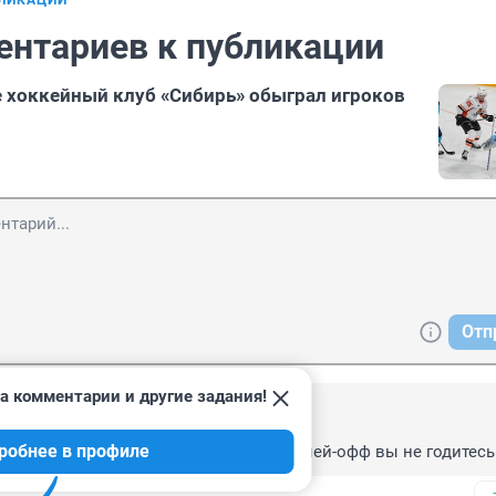
БЛИКАЦИИ
ентариев к публикации
 хоккейный клуб «Сибирь» обыграл игроков
Отп
а комментарии и другие задания!
, 22:10
робнее в профиле
ы, друзья, как ни стремитесь, но для плей-офф вы не годитесь