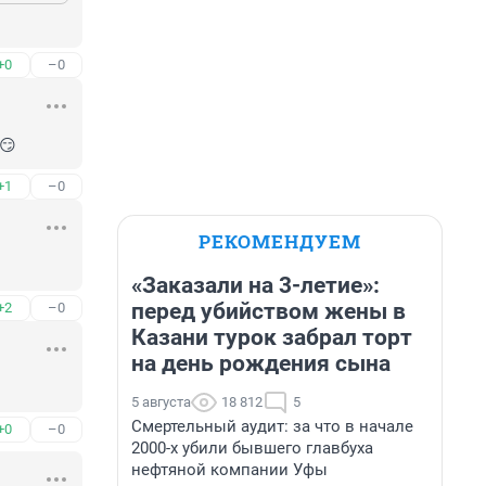
+0
–0
😏
+1
–0
РЕКОМЕНДУЕМ
«Заказали на 3-летие»:
перед убийством жены в
+2
–0
Казани турок забрал торт
на день рождения сына
5 августа
18 812
5
Смертельный аудит: за что в начале
+0
–0
2000-х убили бывшего главбуха
нефтяной компании Уфы