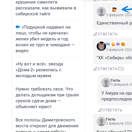
крушение самолета
рассказали, как выживали в
‍⁮⁪ ‎⁯
сибирской тайге
3 февраля 2024
Единственный ра
«Подушкой надавил на
лицо, чтобы не кричала»:
ОТВЕТИТЬ
жених убил модель и год
возил ее труп в чемодане —
fin
3 февраля 2024
видео
"ХК «Сибирь» об
«Ну вот и всё»: звезда
ОТВЕТИТЬ
1
«Дома-2» развелась с
молодым мужем
Гость
3 февраля 2
Нужно требовать свое. Что
У Амура на од
делать дольщикам при срыве
предпоследнее
сроков сдачи дома —
объясняет юрист
ОТВЕТИТЬ
Все полосы Димитровского
Гость
3 февраля 2024
моста откроют для движения
осенью — какие работы