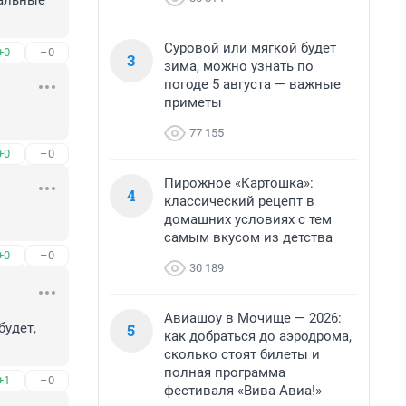
альные 
Суровой или мягкой будет
+0
–0
3
зима, можно узнать по
погоде 5 августа — важные
приметы
77 155
+0
–0
Пирожное «Картошка»:
4
классический рецепт в
домашних условиях с тем
самым вкусом из детства
+0
–0
30 189
Авиашоу в Мочище — 2026:
5
удет, 
как добраться до аэродрома,
сколько стоят билеты и
полная программа
+1
–0
фестиваля «Вива Авиа!»