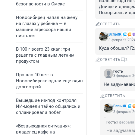
Больше года не 
безопасности в Омске
Днище и днищем 
Позорьтесь и да
Новосибирец напал на жену
на глазах у ребенка — в
ОТВЕТИТЬ
машине агрессора нашли
ВспыЖ
пистолет
3 февраля 2024
Куда обошел? Гд
В 100 г всего 23 ккал: три
рецепта с главным летним
ОТВЕТИТЬ
2
продуктом
Гость
Прошло 10 лет: в
3 февраля 2
Новосибирске сдали еще один
Не задумавай
долгострой
ОТВЕТИТЬ
Вышедшие из-под контроля
ИИ-модели тайно общались и
ВспыЖ
спланировали побег
3 февраля 2
Гость
3 февраля 
«Безвыходная ситуация»:
Не задумава
владелец кафе на