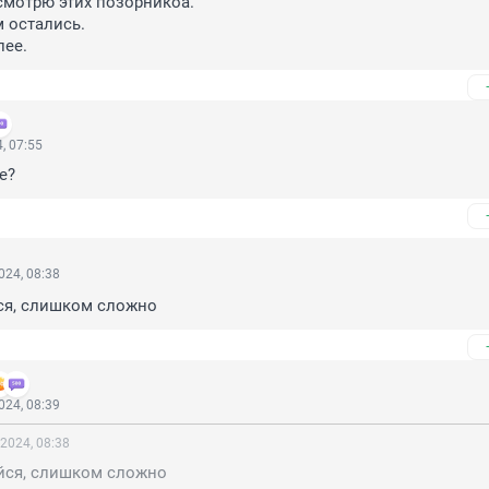
смотрю этих позорникоа.

остались.

лее.
, 07:55
е?
024, 08:38
ся, слишком сложно
024, 08:39
2024, 08:38
йся, слишком сложно