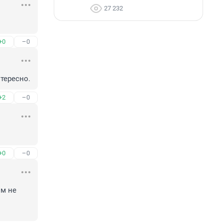
27 232
+0
–0
нтересно.
+2
–0
+0
–0
м не 