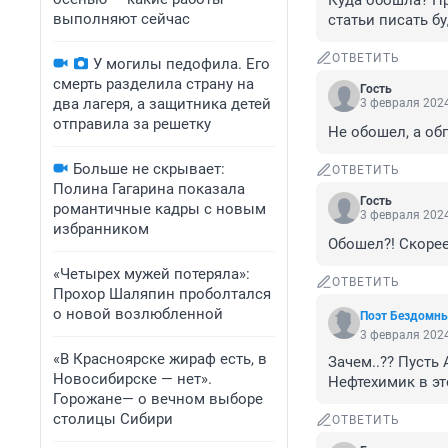
Куда обошла? Пр
выполняют сейчас
статьи писать бу
ОТВЕТИТЬ
У могилы педофила. Его
смерть разделила страну на
Гость
два лагеря, а защитника детей
3 февраля 2024
отправила за решетку
Не обошел, а об
Больше не скрывает:
ОТВЕТИТЬ
Полина Гагарина показала
Гость
романтичные кадры с новым
3 февраля 2024
избранником
Обошел?! Скорее
«Четырех мужей потеряла»:
ОТВЕТИТЬ
Прохор Шаляпин проболтался
о новой возлюбленной
Поэт Бездомн
3 февраля 2024
«В Красноярске жираф есть, в
Зачем..?? Пусть 
Новосибирске — нет».
Нефтехимик в эт
Горожане— о вечном выборе
столицы Сибири
ОТВЕТИТЬ