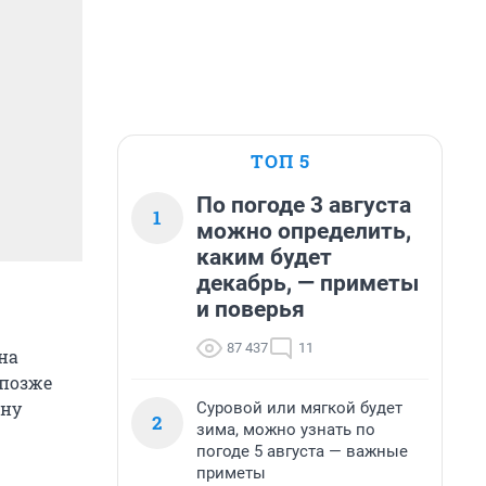
ТОП 5
По погоде 3 августа
1
можно определить,
каким будет
декабрь, — приметы
и поверья
87 437
11
на
 позже
ину
Суровой или мягкой будет
2
зима, можно узнать по
погоде 5 августа — важные
приметы