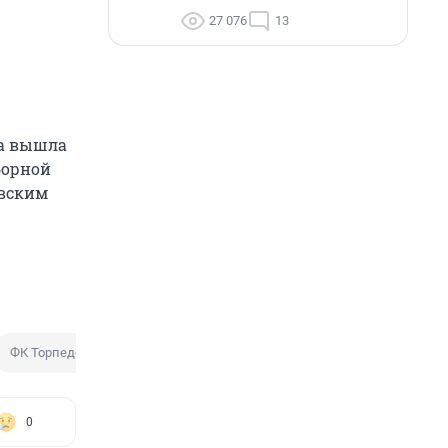
27 076
13
на вышла
борной
овским
ФК Торпедо
ФК Динамо
0