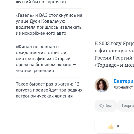
жуткий быт в карточках
«Газель» и ВАЗ столкнулись на
улице Дуси Ковальчук:
водителя пришлось извлекать
из искорёженного авто
В 2003 году Ярц
«Финал не совпал с
в финальную ча
ожиданиями»: стоит ли
России Георгий 
смотреть фильм «Старый
«Торпедо» и мо
орел» на большом экране —
честная рецензия
Екатери
Такое бывает раз в жизни: 12
Журналист 
августа произойдут три редких
астрономических явления
Футбол
Георг
0