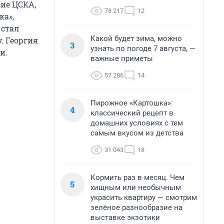
кие ЦСКА,
78 217
12
ка»,
 стал
Какой будет зима, можно
. Георгия
3
узнать по погоде 7 августа, —
и.
важные приметы
57 286
14
Пирожное «Картошка»:
4
классический рецепт в
домашних условиях с тем
самым вкусом из детства
31 043
18
Кормить раз в месяц. Чем
5
хищным или необычным
украсить квартиру — смотрим
зелёное разнообразие на
выставке экзотики