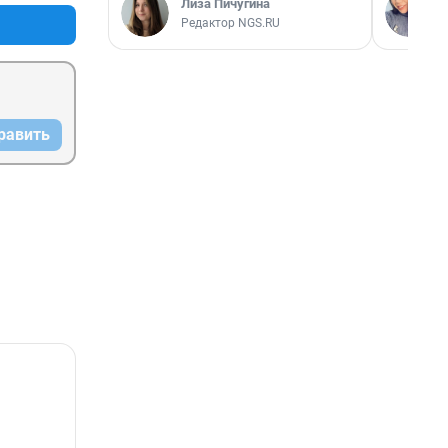
Лиза Пичугина
Редактор NGS.RU
равить