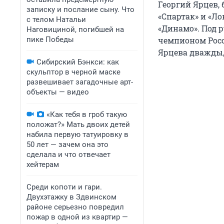
Георгий Ярцев,
записку и послание сыну. Что
«Спартак» и «Л
с телом Натальи
«Динамо». Под р
Наговициной, погибшей на
пике Победы
чемпионом Росси
Ярцева дважды, 
Сибирский Бэнкси: как
скульптор в черной маске
развешивает загадочные арт-
объекты — видео
«Как тебя в гроб такую
положат?» Мать двоих детей
набила первую татуировку в
50 лет — зачем она это
сделала и что отвечает
хейтерам
Среди копоти и гари.
Двухэтажку в Здвинском
районе серьезно повредил
пожар в одной из квартир —