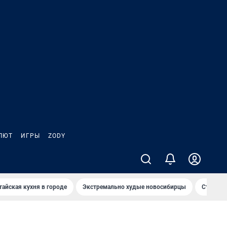
ЛЮТ
ИГРЫ
ZODY
тайская кухня в городе
Экстремально худые новосибирцы
Старт те