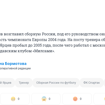
ев возглавил сборную России, под его руководством о
сть чемпионата Европы 2004 года. На посту тренера с
Ярцев пробыл до 2005 года, после чего работал с моск
лдавским клубом «Милсами».
на Бормотова
оперативной редакции
ий Ярцев
Тренер
Сборная России по футболу
ФК Спартак
0
0
0