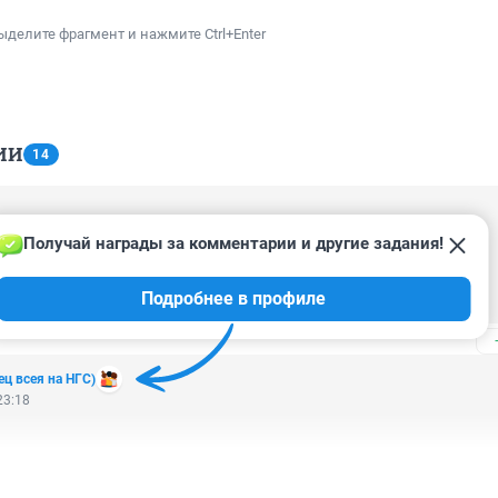
ыделите фрагмент и нажмите Ctrl+Enter
ИИ
14
10:36
Получай награды за комментарии и другие задания!
но, а футбола не будет.

 мы, где много диких обезьян.

Подробнее в профиле
нцы, где какой то там сумрачный гений.

ровый.
ец всея на НГС)
23:18