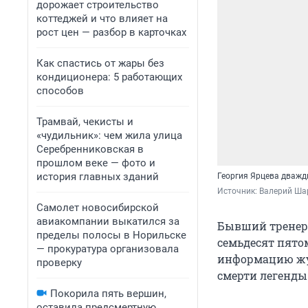
дорожает строительство
коттеджей и что влияет на
рост цен — разбор в карточках
Как спастись от жары без
кондиционера: 5 работающих
способов
Трамвай, чекисты и
«чудильник»: чем жила улица
Серебренниковская в
прошлом веке — фото и
история главных зданий
Георгия Ярцева дважд
Источник: 
Валерий Ша
Самолет новосибирской
авиакомпании выкатился за
Бывший тренер 
пределы полосы в Норильске
семьдесят пятом
— прокуратура организовала
информацию жу
проверку
смерти легенды
Покорила пять вершин,
оставила предсмертную