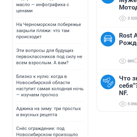
Муже
масло — инфографика с
Мото
ценами
3 320
На Черноморском побережье
закрыли пляжи: что там
Rost 
происходит
Рожд
Эти вопросы для будущих
первоклассников под силу не
885
всем взрослым. А вам?
Близко к нулю: когда в
Что з
Новосибирской области
себя"
наступит самая холодная ночь
NF.
— изучаем прогноз
5 056
Аджика на зиму: три простых
и вкусных рецепта
Снёс ограждение: под
Новосибирском произошло