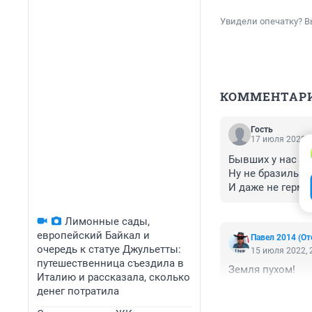
Увидели опечатку? В
КОММЕНТАР
Гость
17 июля 2022, 
Бывших у нас пол
Ну не бразильцы
И даже не герма
Климат у нас су
Лимонные сады,
европейский Байкал и
Павел 2014 (От
очередь к статуе Джульетты:
15 июля 2022, 
путешественница съездила в
Земля пухом!
Италию и рассказала, сколько
денег потратила