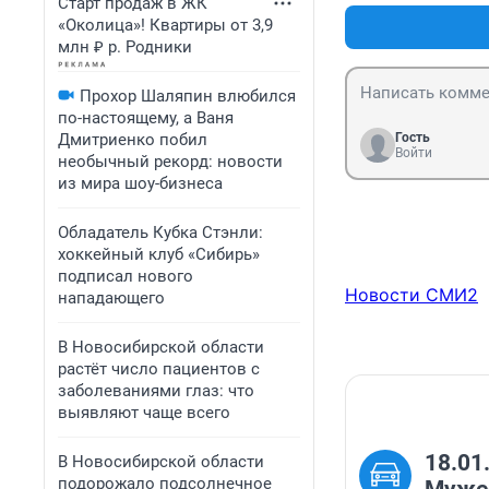
Старт продаж в ЖК
«Околица»! Квартиры от 3,9
млн ₽ р. Родники
Прохор Шаляпин влюбился
по-настоящему, а Ваня
Дмитриенко побил
Гость
Войти
необычный рекорд: новости
из мира шоу-бизнеса
Обладатель Кубка Стэнли:
хоккейный клуб «Сибирь»
подписал нового
Новости СМИ2
нападающего
В Новосибирской области
растёт число пациентов с
заболеваниями глаз: что
выявляют чаще всего
18.01
В Новосибирской области
подорожало подсолнечное