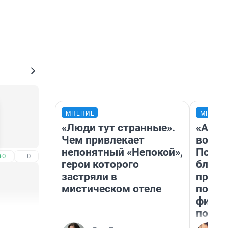
МНЕНИЕ
МНЕНИ
«Люди тут странные».
«Анал
Чем привлекает
вот ч
непонятный «Непокой»,
Почем
+0
–0
герои которого
блокб
застряли в
прова
мистическом отеле
повто
фильм
полны
+0
–2