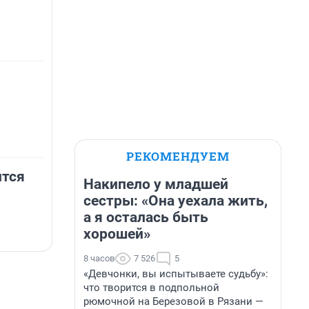
РЕКОМЕНДУЕМ
ится
Накипело у младшей
сестры: «Она уехала жить,
а я осталась быть
хорошей»
8 часов
7 526
5
«Девчонки, вы испытываете судьбу»:
что творится в подпольной
рюмочной на Березовой в Рязани —