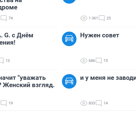
ства на
дроме
74
1 361
25
A. G. с Днём
Нужен совет
ения!
13
686
15
начит "уважать
и у меня не завод
? Женский взгляд.
19
833
14