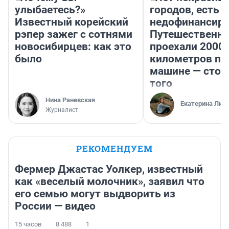
улыбаетесь?»
городов, есть
Известный корейский
недофинансиро
рэпер зажег с сотнями
Путешественн
новосибирцев: как это
проехали 2000
было
километров по 
машине — стои
того
Нина Раневская
Екатерина Лит
Журналист
РЕКОМЕНДУЕМ
Фермер Джастас Уолкер, известный
как «веселый молочник», заявил что
его семью могут выдворить из
России — видео
15 часов
8 488
1