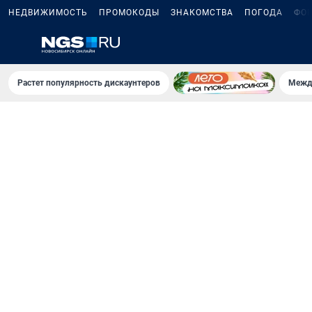
НЕДВИЖИМОСТЬ
ПРОМОКОДЫ
ЗНАКОМСТВА
ПОГОДА
ФО
Растет популярность дискаунтеров
Межд