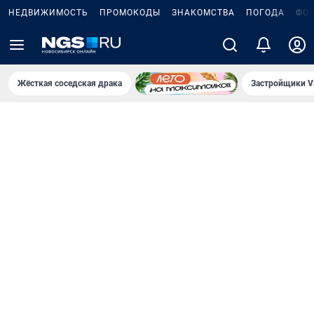
НЕДВИЖИМОСТЬ
ПРОМОКОДЫ
ЗНАКОМСТВА
ПОГОДА
ФО
Жёсткая соседская драка
Застройщики V