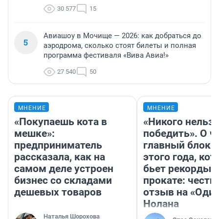
30 577
15
Авиашоу в Мочище — 2026: как добраться до
5
аэродрома, сколько стоят билеты и полная
программа фестиваля «Вива Авиа!»
27 540
50
МНЕНИЕ
МНЕНИЕ
«Покупаешь кота в
«Никого нельз
мешке»:
победить». О ч
предприниматель
главный блокб
рассказала, как на
этого года, ко
самом деле устроен
бьет рекорды 
бизнес со складами
прокате: честн
дешевых товаров
отзыв на «Оди
Нолана
Наталья Шорохова