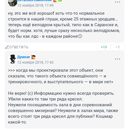
Виталька Каменский
12 ноября 2018, 17:49
ну, это же всё хорошо❗ хоть что-то нормальное 
строится в нашей глуши, кроме 25 этажных уродцев… 
теперь ещё велодром крытый, типо как в Саранске и, 
будет норм. хотя, лучше сразу несколько велодромов, 
что бы как лдс - в каждом районе🙂
+19
–1
ОТВЕТИТЬ
Думкан
12 ноября 2018, 17:43
>>> когда мы проектировали этот объект, они 
сказали, что такого объекта совмещённого — и 
тренировочного, и выступательного — в мире нет»

Не верю! (с) Информацию нужно всегда проверять. 
Убили каких-то там три ряда кресел. 

Неужели посещаемость зала в дни соревнований 
совершенно мизерная? Неужели в залах мира, также 
всего стоят три ряда кресел для публики? Кошмар 
какой-то.