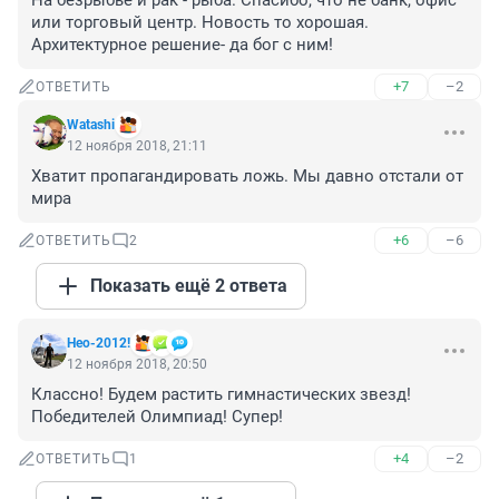
На безрыбье и рак - рыба. Спасибо, что не банк, офис 
или торговый центр. Новость то хорошая. 
Архитектурное решение- да бог с ним!
+7
–2
ОТВЕТИТЬ
Watashi
12 ноября 2018, 21:11
Хватит пропагандировать ложь. Мы давно отстали от 
мира
+6
–6
ОТВЕТИТЬ
2
Показать ещё 2 ответа
Нео-2012!
12 ноября 2018, 20:50
Классно! Будем растить гимнастических звезд! 
Победителей Олимпиад! Супер!
+4
–2
ОТВЕТИТЬ
1