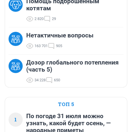
Помощь подброшенным
котятам
2 820
29
Нетактичные вопросы
163 701
905
Дозор глобального потепления
(часть 5)
34 228
650
ТОП 5
По погоде 31 июля можно
1
узнать, какой будет осень, —
народные приметы