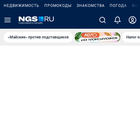
НЕДВИЖИМОСТЬ
ПРОМОКОДЫ
ЗНАКОМСТВА
ПОГОДА
ФО
«Майские» против подставщиков
Налог 