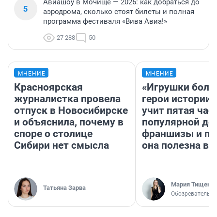
Авиашоу в Мочище — 2026: как добраться до
5
аэродрома, сколько стоят билеты и полная
программа фестиваля «Вива Авиа!»
27 288
50
МНЕНИЕ
МНЕНИЕ
Красноярская
«Игрушки боль
журналистка провела
герои истории»
отпуск в Новосибирске
учит пятая час
и объяснила, почему в
популярной де
споре о столице
франшизы и п
Сибири нет смысла
она полезна в
Мария Тищенк
Татьяна Зарва
Обозреватель