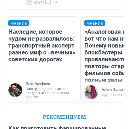
26 941
13
МНЕНИЕ
МНЕНИЕ
Наследие, которое
«Аналоговая ж
чудом не развалилось:
вот что нам ну
транспортный эксперт
Почему новые
разнес миф о «вечных»
блокбастеры
советских дорогах
проваливаются,
повторы стары
фильмов соби
полные залы
Олег Арефьев
Блогер, предприниматель,
Алёна Золотух
владелец в транспортном
Журналист НГС
бизнесе
РЕКОМЕНДУЕМ
Как приготовить фаршированные