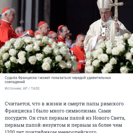
Судьба Франциска I может показаться чередой удивительных
совпадений
Источник: 
AP / TASS
Считается, что в жизни и смерти папы римского
Франциска I было много символизма. Сами
посудите. Он стал первым папой из Нового Света,
первым папой-иезуитом и первым за более чем
1200 лет
понтификом неевропейского