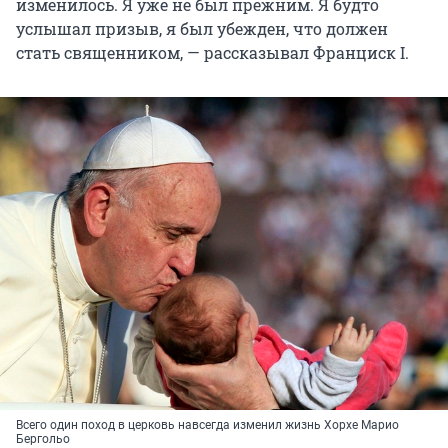
изменилось. Я уже не был прежним. Я будто
услышал призыв, я был убежден, что должен
стать священником, — рассказывал
Франциск I
.
Всего один поход в церковь навсегда изменил жизнь Хорхе Марио
Бергольо