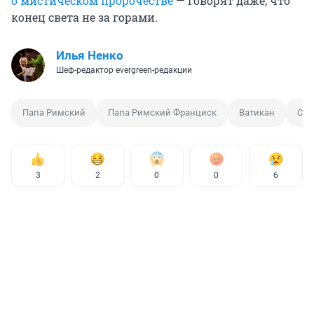
о мистическом пророчестве
— говорят даже, что
конец света не за горами.
Илья Ненко
Шеф-редактор evergreen-редакции
Папа Римский
Папа Римский Франциск
Ватикан
Сме
3
2
0
0
6