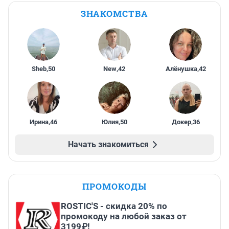
ЗНАКОМСТВА
Sheb
,
50
New
,
42
Алёнушка
,
42
Ирина
,
46
Юлия
,
50
Докер
,
36
Начать знакомиться
ПРОМОКОДЫ
ROSTIC'S - скидка 20% по
промокоду на любой заказ от
3199₽!