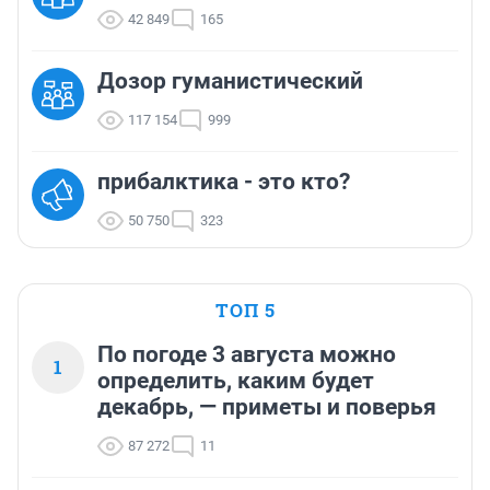
42 849
165
Дозор гуманистический
117 154
999
прибалктика - это кто?
50 750
323
ТОП 5
По погоде 3 августа можно
1
определить, каким будет
декабрь, — приметы и поверья
87 272
11