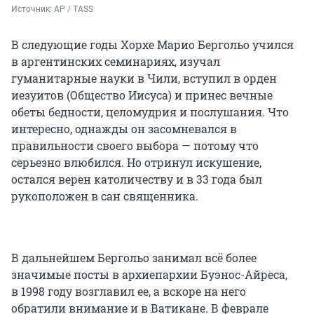
Источник: 
AP / TASS
В следующие годы Хорхе Марио Бергольо учился
в аргентинских семинариях, изучал
гуманитарные науки в Чили, вступил в орден
иезуитов (Общество Иисуса) и принес вечные
обеты бедности, целомудрия и послушания. Что
интересно, однажды он засомневался в
правильности своего выбора — потому что
серьезно влюбился. Но отринул искушение,
остался верен католичеству и
в 33 года
был
рукоположен в сан священника.
В дальнейшем Бергольо занимал всё более
значимые посты в архиепархии Буэнос-Айреса,
в 1998 году
возглавил ее, а вскоре на него
обратили внимание и в Ватикане. В феврале