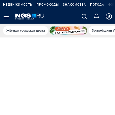
НЕДВИЖИМОСТЬ
ПРОМОКОДЫ
ЗНАКОМСТВА
ПОГОДА
ФО
Жёсткая соседская драка
Застройщики V