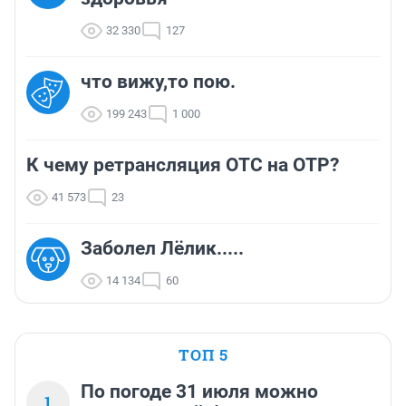
32 330
127
что вижу,то пою.
199 243
1 000
К чему ретрансляция ОТС на ОТР?
41 573
23
Заболел Лёлик.....
14 134
60
ТОП 5
По погоде 31 июля можно
1