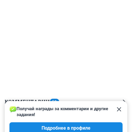
КОММЕНТАРИИ
50
Получай награды за комментарии и другие 
задания!
Гость
14 апреля 2025, 19:22
Подробнее в профиле
и все за свошку !!!