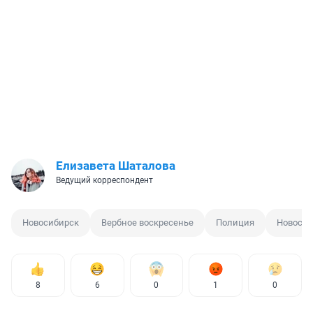
Елизавета Шаталова
Ведущий корреспондент
Новосибирск
Вербное воскресенье
Полиция
Новоси
8
6
0
1
0