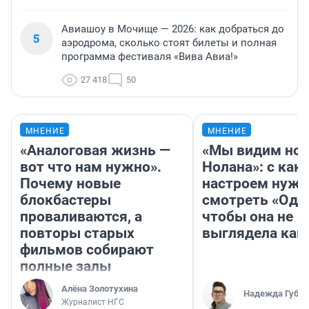
Авиашоу в Мочище — 2026: как добраться до
5
аэродрома, сколько стоят билеты и полная
программа фестиваля «Вива Авиа!»
27 418
50
МНЕНИЕ
МНЕНИЕ
«Аналоговая жизнь —
«Мы видим нов
вот что нам нужно».
Нолана»: с как
Почему новые
настроем нужн
блокбастеры
смотреть «Оди
проваливаются, а
чтобы она не
повторы старых
выглядела как
фильмов собирают
полные залы
Алёна Золотухина
Надежда Губар
Журналист НГС