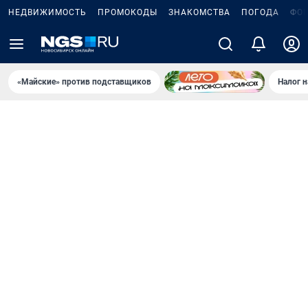
НЕДВИЖИМОСТЬ
ПРОМОКОДЫ
ЗНАКОМСТВА
ПОГОДА
ФО
«Майские» против подставщиков
Налог 