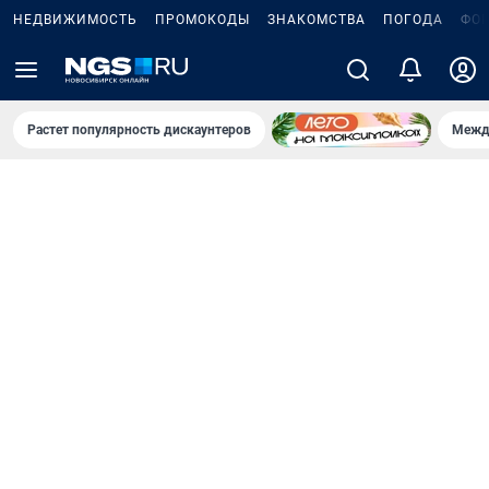
НЕДВИЖИМОСТЬ
ПРОМОКОДЫ
ЗНАКОМСТВА
ПОГОДА
ФО
Растет популярность дискаунтеров
Межд