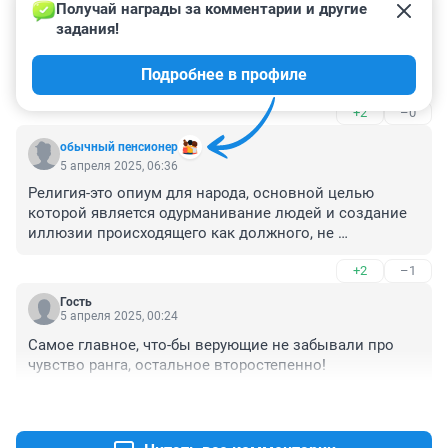
5 апреля 2025, 10:59
Получай награды за комментарии и другие 
задания!
Это насколько же рабской должна быть психология 
народа, чтобы третье тысмячелетие поклоняться 
Подробнее в профиле
чужой религии. Причём, в качестве именно рабов, 
грешных уже при рождении.
+2
–0
обычный пенсионер
5 апреля 2025, 06:36
Религия-это опиум для народа, основной целью 
которой является одурманивание людей и создание 
иллюзии происходящего как должного, не 
подлежащего воспрепятствованию, явлению. Если 
+2
–1
человек ходит в церковь якобы молиться, имея в 
кармане партбилет члена КПСС, то далее 
Гость
дискутировать на эту тему, просто нет смысла.
5 апреля 2025, 00:24
Самое главное, что-бы верующие не забывали про 
чувство ранга, остальное второстепенно!
+1
–0