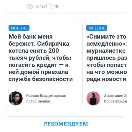
70 467
10
МНЕНИЕ
МНЕНИЕ
Мой банк меня
«Снимите это
бережет. Сибирячка
немедленно»:
хотела снять 200
журналистке Н
тысяч рублей, чтобы
пришлось разд
погасить кредит — к
чтобы попасть 
ней домой приехала
на что можно 
служба безопасности
ради новости
Ксения Владимирская
Анастасия Хри
Автор мнения
Корреспондент
РЕКОМЕНДУЕМ