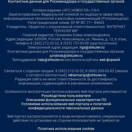
Контактные данные для Роскомнадзора и государственных органов
Сетевое издание «НГС.НОВОСТИ» (18+)
Зарегистрировано Федеральной службой по надзору в сфере связи,
информационных технологий и массовых коммуникаций (Роскомнадзор)
Регистрационный номер ЭЛ № ФС 77— 84683
Учредитель: Общество с ограниченной ответственностью "ИНТЕРНЕТ
ТЕХНОЛОГИИ"
Главный редактор: Громкова Елена Александровна
Адрес редакции: 630099, Россия, Новосибирск, ул. Ленина, д. 12, 6 этаж,
телефон 8 (383) 212-52-52, 8 (923) 157-00-00 (круглосуточно)
Электронный адрес редакции:
ngs@shkulev.ru
Контактные данные для Роскомнадзора и государственных органов:
juristnsk@shkulev.ru
Техподдержка:
help@shkulev.ru
или воспользуйтесь
веб-формой
Связаться с отделом продаж: 8 (383) 212-52-52, 8 (800) 200-03-83 (звонок
с сотового бесплатный),
reklamangs@shkulev.ru
Редакция сайта не несет ответственности за достоверность
информации, содержащейся в рекламных объявлениях.
Особенности эксплуатации (использования) веб-портала регулируются:
Руководством пользователя
Описанием функциональных характеристик ПО
Условиями использования веб-портала и политикой
конфиденциальности персональных данных
Веб-портал распространяется в виде интернет-сервиса, специальные
действия по установке на стороне пользователя не требуются
Политика использования cookies