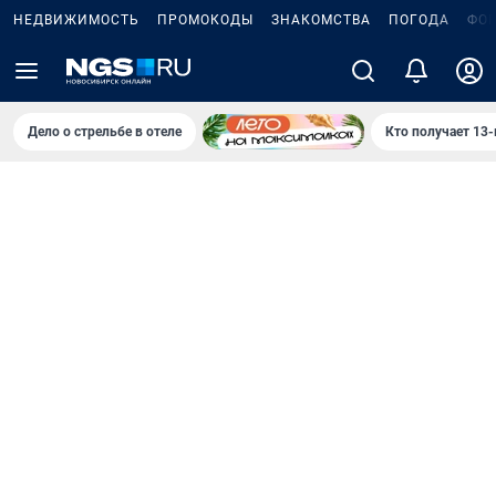
НЕДВИЖИМОСТЬ
ПРОМОКОДЫ
ЗНАКОМСТВА
ПОГОДА
ФО
Дело о стрельбе в отеле
Кто получает 13-