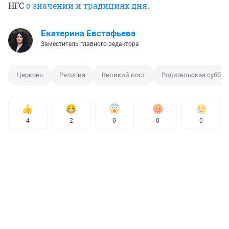
НГС
о значении и традициях дня
.
Екатерина Евстафьева
Заместитель главного редактора
Церковь
Религия
Великий пост
Родительская суббот
4
2
0
0
0