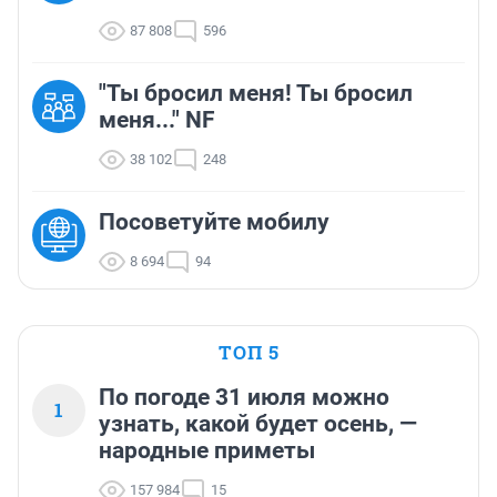
87 808
596
"Ты бросил меня! Ты бросил
меня..." NF
38 102
248
Посоветуйте мобилу
8 694
94
ТОП 5
По погоде 31 июля можно
1
узнать, какой будет осень, —
народные приметы
157 984
15