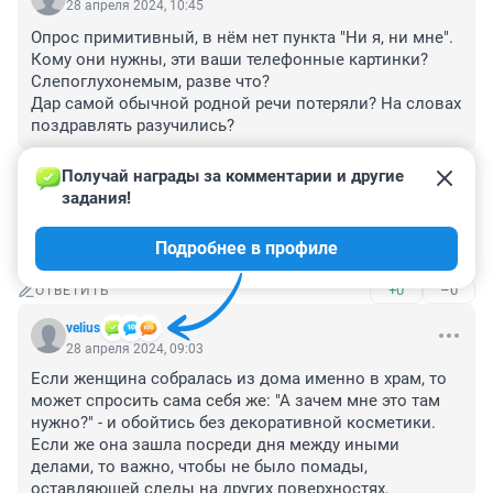
28 апреля 2024, 10:45
Опрос примитивный, в нём нет пункта "Ни я, ни мне". 
Кому они нужны, эти ваши телефонные картинки? 
Слепоглухонемым, разве что? 

Дар самой обычной родной речи потеряли? На словах 
поздравлять разучились?
+0
–0
ОТВЕТИТЬ
Получай награды за комментарии и другие 
задания!
Гость
28 апреля 2024, 09:49
Подробнее в профиле
ну и лицо
+0
–0
ОТВЕТИТЬ
velius
28 апреля 2024, 09:03
Если женщина собралась из дома именно в храм, то 
может спросить сама себя же: "А зачем мне это там 
нужно?" - и обойтись без декоративной косметики. 
Если же она зашла посреди дня между иными 
делами, то важно, чтобы не было помады, 
оставляющей следы на других поверхностях, 