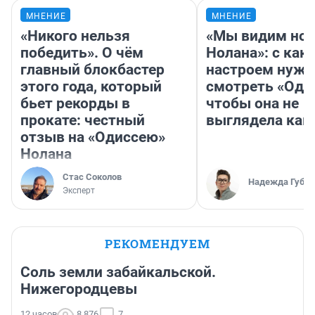
МНЕНИЕ
МНЕНИЕ
«Никого нельзя
«Мы видим нов
победить». О чём
Нолана»: с как
главный блокбастер
настроем нужн
этого года, который
смотреть «Оди
бьет рекорды в
чтобы она не
прокате: честный
выглядела как
отзыв на «Одиссею»
Нолана
Стас Соколов
Надежда Губар
Эксперт
РЕКОМЕНДУЕМ
Соль земли забайкальской.
Нижегородцевы
12 часов
8 876
7