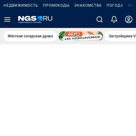
НЕДВИЖИМОСТЬ
ПРОМОКОДЫ
ЗНАКОМСТВА
ПОГОДА
ФО
Жёсткая соседская драка
Застройщики V