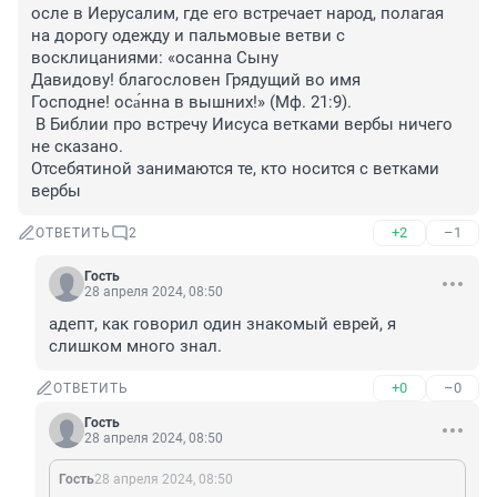
осле в Иерусалим, где его встречает народ, полагая 
на дорогу одежду и пальмовые ветви с 
восклицаниями: «осанна Сыну 
Давидову! благословен Грядущий во имя 
Господне! оса́нна в вышних!» (Мф. 21:9).

 В Библии про встречу Иисуса ветками вербы ничего 
не сказано.

Отсебятиной занимаются те, кто носится с ветками 
вербы
+2
–1
ОТВЕТИТЬ
2
Гость
28 апреля 2024, 08:50
адепт, как говорил один знакомый еврей, я 
слишком много знал.
+0
–0
ОТВЕТИТЬ
Гость
28 апреля 2024, 08:50
Гость
28 апреля 2024, 08:50