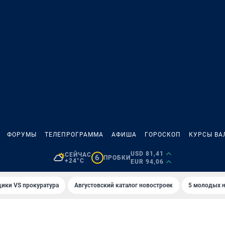
ФОРУМЫ
ТЕЛЕПРОГРАММА
АФИША
ГОРОСКОП
КУРСЫ ВА
USD 81,41
СЕЙЧАС
6
ПРОБКИ
+24°C
EUR 94,06
ики VS прокуратура
Августовский каталог новостроек
5 молодых н