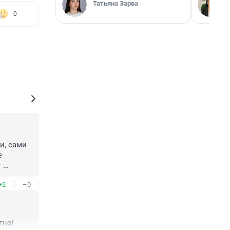
Татьяна Зарва
0
, сами 
 
 
+2
–0
должна 
тно!