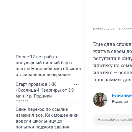
Источник: 
«НГС.Новост
Еще одна сложно
жить в своем д
После 12 лет работы:
вступили в сил
популярный винный бар в
ипотеку на семь
центре Новосибирска объявил
ипотеке — осно
о «финальной вечеринке»
программы для
Старт продаж в ЖК
«Околица»! Квартиры от 3,9
Елизаве
млн ₽ р. Родники
Редактор
Один переход по ссылке
изменил всё. Как мошенники
Новосибирская об
довели школьницу до
попытки поджога здания