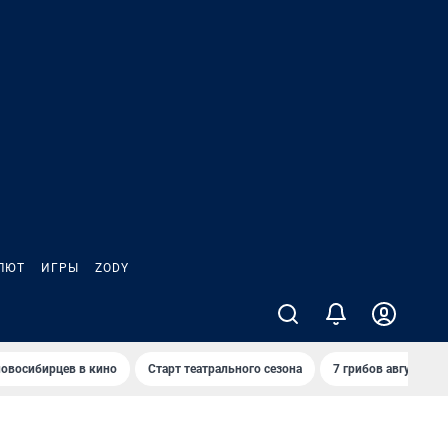
ЛЮТ
ИГРЫ
ZODY
овосибирцев в кино
Старт театрального сезона
7 грибов августа