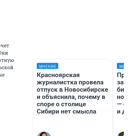
очет
 Они
готную
льской
МНЕНИЕ
МНЕНИ
Красноярская
Прода
ые
журналистка провела
запла
отпуск в Новосибирске
бизне
и объяснила, почему в
новый
споре о столице
— он 
Сибири нет смысла
и даж