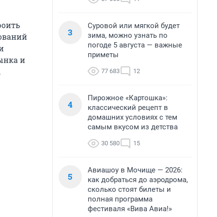
роить
Суровой или мягкой будет
3
зима, можно узнать по
бований
погоде 5 августа — важные
и
приметы
ынка и
.
77 683
12
Пирожное «Картошка»:
4
классический рецепт в
домашних условиях с тем
самым вкусом из детства
30 580
15
Авиашоу в Мочище — 2026:
5
как добраться до аэродрома,
сколько стоят билеты и
полная программа
фестиваля «Вива Авиа!»