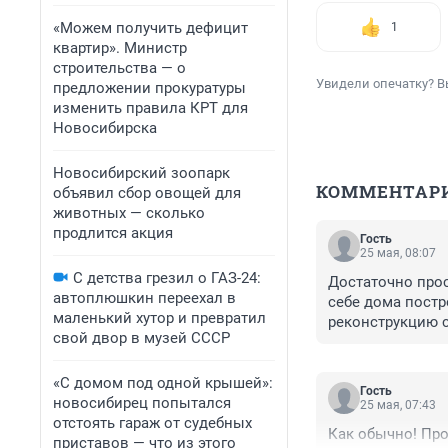
«Можем получить дефицит
1
квартир». Министр
строительства — о
Увидели опечатку? В
предложении прокуратуры
изменить правила КРТ для
Новосибирска
Новосибирский зоопарк
КОММЕНТАР
объявил сбор овощей для
животных — сколько
продлится акция
Гость
25 мая, 08:07
С детства грезил о ГАЗ-24:
Достаточно прос
автоплюшкин переехал в
себе дома постр
маленький хутор и превратил
реконструкцию с
свой двор в музей СССР
уведомительный 
Всё работает на
заниматься ФСБ,
«С домом под одной крышей»:
Гость
новосибирец попытался
25 мая, 07:43
отстоять гараж от судебных
Как обычно! Про
приставов — что из этого