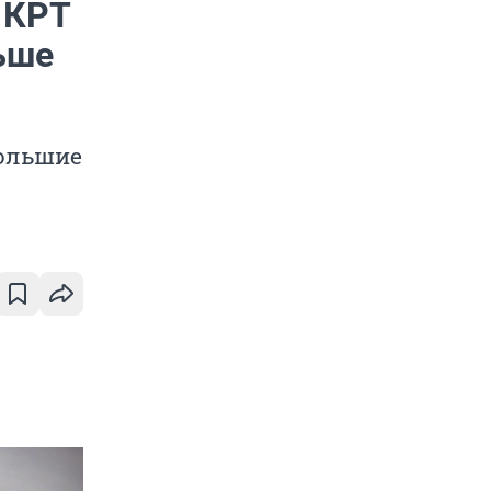
 КРТ
ьше
большие