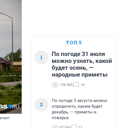
ТОП 5
По погоде 31 июля
1
можно узнать, какой
будет осень, —
народные приметы
158 585
16
По погоде 3 августа можно
2
определить, каким будет
декабрь, — приметы и
поверья
лагают
87 066
11