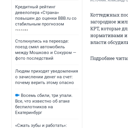
Источник: 
Александр 
Кредитный рейтинг
девелопера «Страна»
Коттеджных пос
повышен до оценки BBB.ru со
загородное жиль
стабильным прогнозом
КРТ, которые д
нормативами и 
Столкнулись на переезде:
власти обсудил
поезд смял автомобиль
между Мошково и Сокуром —
Подробнее чита
фото последствий
Людям приходят уведомления
о зачислении денег на счет:
почему верить этому опасно
Восемь сбили, три упали.
Все, что известно об атаке
беспилотников на
Екатеринбург
«Сжать зубы и работать»: