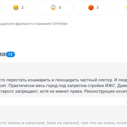
2
0
3
ыделите фрагмент и нажмите Ctrl+Enter
ИИ
12
то перестать кошмарить и геноцидить частный сектор. И люди
оят. Практически весь город под запретом стройки ИЖС. Даже
тарого запрещают, хотя не имеют права. Реконструкция носит
характер.

 карман строительной мафии с их человейниками. Ими давно 
 на предмет подрыва государства
сто взяли и написали, (или на писали), про что не очень поня