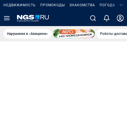
НЕДВИЖИМОСТЬ
ПРОМОКОДЫ
ЗНАКОМСТВА
ПОГОДА
ФО
Нарушения в «Авиценне»
Роботы-доставщ