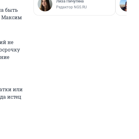
Лиза Пичугина
Редактор NGS.RU
на быть
л Максим
ий не
росрочку
ение
татки или
да истец