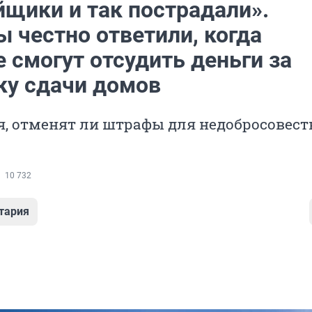
йщики и так пострадали».
 честно ответили, когда
 смогут отсудить деньги за
ку сдачи домов
я, отменят ли штрафы для недобросовес
10 732
тария