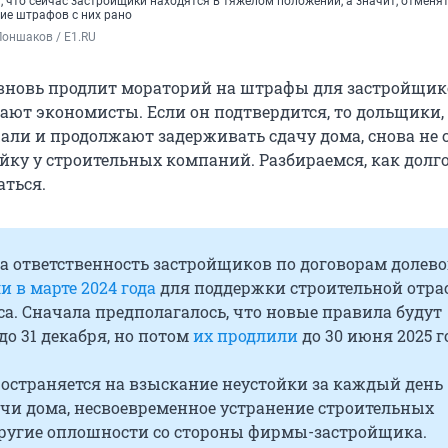
 что сейчас застройщики находятся в тяжелом положении, а значит, отменя
ие штрафов с них рано
оншаков / E1.RU
вновь продлит мораторий на штрафы для застройщик
ают экономисты. Если он подтвердится, то дольщики,
али и продолжают задерживать сдачу дома, снова не 
йку у строительных компаний. Разбираемся, как долго
ться.
а ответственность застройщиков по договорам долево
и в марте 2024 года
для поддержки строительной отра
а. Сначала предполагалось, что новые правила будут
до 31 декабря, но потом
их продлили
до 30 июня 2025 г
ространяется на взыскание неустойки за каждый день
ачи дома, несвоевременное устранение строительных
другие оплошности со стороны фирмы-застройщика.