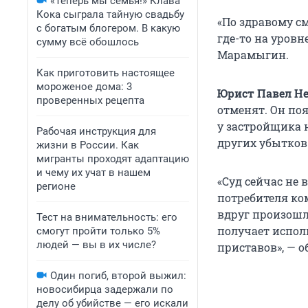
«Теперь мы семья!» Клава
Кока сыграла тайную свадьбу
«По здравому с
с богатым блогером. В какую
где-то на уров
сумму всё обошлось
Марамыгин.
Как приготовить настоящее
мороженое дома: 3
Юрист Павел Н
проверенных рецепта
отменят. Он поя
у застройщика 
Рабочая инструкция для
других убытков
жизни в России. Как
мигранты проходят адаптацию
и чему их учат в нашем
«Суд сейчас не 
регионе
потребителя ко
вдруг произошло
Тест на внимательность: его
получает испол
смогут пройти только 5%
людей — вы в их числе?
приставов», — 
Один погиб, второй выжил:
новосибирца задержали по
делу об убийстве — его искали