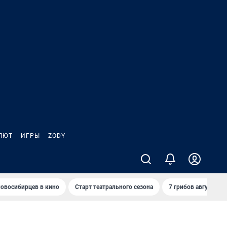
ЛЮТ
ИГРЫ
ZODY
овосибирцев в кино
Старт театрального сезона
7 грибов августа