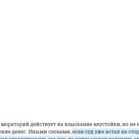
 мораторий действует на взыскание неустойки, но не 
ение денег. Иными словами,
если суд уже встал на сто
ил удовлетворить его иск, то истец может получить с