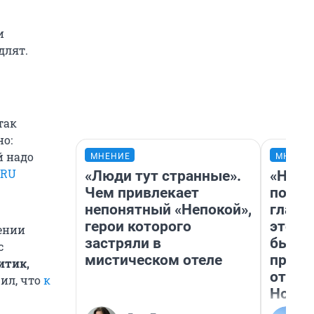
и
длят.
так
но:
й надо
МНЕНИЕ
МНЕНИ
.RU
«Люди тут странные».
«Нико
Чем привлекает
побед
непонятный «Непокой»,
главн
герои которого
этого
ении
застряли в
бьет 
с
мистическом отеле
прока
итик,
отзыв
ил, что
к
Нолан