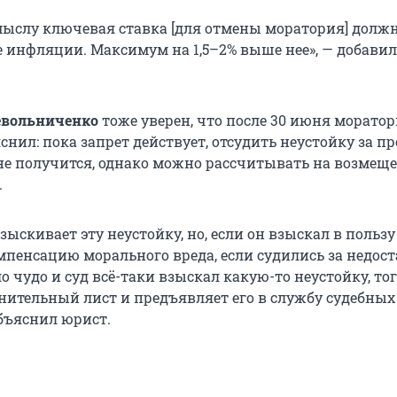
мыслу ключевая ставка [для отмены моратория] долж
не инфляции. Максимум на 1,5–2% выше нее», — добави
евольниченко
тоже уверен, что после 30 июня моратор
снил: пока запрет действует, отсудить неустойку за п
не получится, однако можно рассчитывать на возмещ
.
взыскивает эту неустойку, но, если он взыскал в пользу
мпенсацию морального вреда, если судились за недос
 чудо и суд всё-таки взыскал какую-то неустойку, тог
нительный лист и предъявляет его в службу судебных
объяснил юрист.