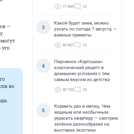
ть
77 849
12
Какой будет зима, можно
ов —
3
узнать по погоде 7 августа, —
 у
важные приметы
смогут
43 901
13
 это
Пирожное «Картошка»:
4
классический рецепт в
домашних условиях с тем
го
самым вкусом из детства
сли во
30 720
15
ода.
Кормить раз в месяц. Чем
5
хищным или необычным
украсить квартиру — смотрим
зелёное разнообразие на
выставке экзотики