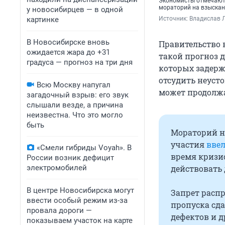
Экономисты отмечают,
мораторий на взыскан
у новосибирцев — в одной
картинке
Источник: 
Владислав Л
В Новосибирске вновь
Правительство 
ожидается жара до +31
такой прогноз д
градуса — прогноз на три дня
которых задерж
отсудить неусто
Всю Москву напугал
может продолжа
загадочный взрыв: его звук
слышали везде, а причина
неизвестна. Что это могло
быть
Мораторий н
участия
ввел
«Смели гибриды Voyah». В
время кризис
России возник дефицит
электромобилей
действовать 
В центре Новосибирска могут
Запрет расп
ввести особый режим из-за
пропуска сд
провала дороги —
дефектов и 
показываем участок на карте