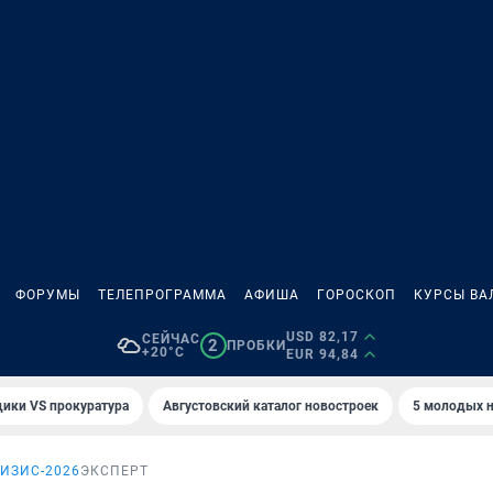
ФОРУМЫ
ТЕЛЕПРОГРАММА
АФИША
ГОРОСКОП
КУРСЫ ВА
USD 82,17
СЕЙЧАС
2
ПРОБКИ
+20°C
EUR 94,84
ики VS прокуратура
Августовский каталог новостроек
5 молодых н
ИЗИС-2026
ЭКСПЕРТ