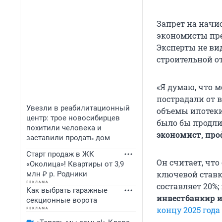
Запрет на начи
экономисты пре
Эксперты не ви
строительной о
«Я думаю, что 
пострадали от 
Увезли в реабилитационный
объемы ипотеки
центр: трое новосибирцев
было бы продли
похитили человека и
экономист, пр
заставили продать дом
Старт продаж в ЖК
Он считает, чт
«Околица»! Квартиры от 3,9
ключевой ставк
млн ₽ р. Родники
составляет 20%;
Как выбрать гаражные
инвестбанкир и
секционные ворота
концу 2025 года