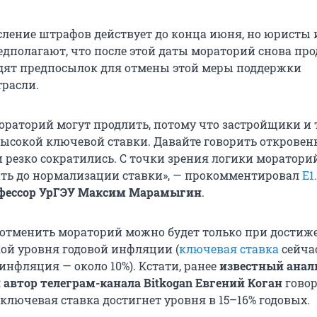
сление штрафов действует до конца июня, но юристы 
дполагают, что после этой даты мораторий снова про
дят предпосылок для отмены этой меры поддержки
трасли.
мораторий могут продлить, потому что застройщики и 
высокой ключевой ставки. Давайте говорить откровен
 резко сократились. С точки зрения логики моратори
ть до нормализации ставки», — прокомментировал
E1
офессор УрГЭУ Максим Марамыгин
.
о отменить мораторий можно будет только при достиж
ой уровня годовой инфляции (
ключевая ставка
сейча
 инфляция — около 10%). Кстати, ранее
известный анал
 автор телеграм-канала Bitkogan Евгений Коган
говор
ключевая ставка достигнет уровня в 15–16% годовых.