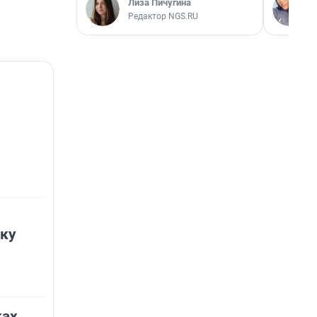
Лиза Пичугина
Редактор NGS.RU
чку
ках