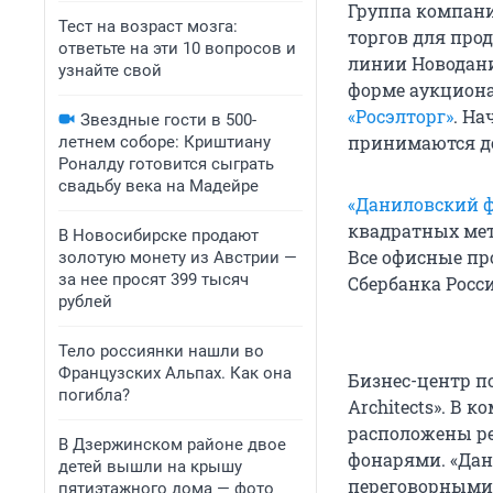
Группа компани
Тест на возраст мозга:
торгов для про
ответьте на эти 10 вопросов и
линии Новодани
узнайте свой
форме аукциона
«Росэлторг»
. На
Звездные гости в 500-
принимаются до
летнем соборе: Криштиану
Роналду готовится сыграть
свадьбу века на Мадейре
«Даниловский ф
квадратных мет
В Новосибирске продают
Все офисные пр
золотую монету из Австрии —
за нее просят 399 тысяч
Сбербанка Росси
рублей
Тело россиянки нашли во
Французских Альпах. Как она
Бизнес-центр по
погибла?
Architects». В 
расположены ре
В Дзержинском районе двое
фонарями. «Дан
детей вышли на крышу
переговорными
пятиэтажного дома — фото