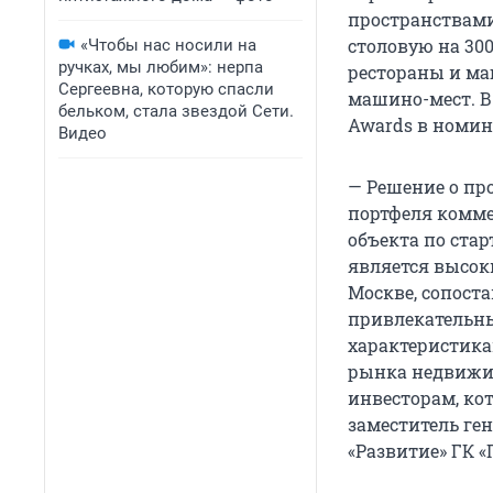
пространствами
столовую на 300
«Чтобы нас носили на
ручках, мы любим»: нерпа
рестораны и ма
Сергеевна, которую спасли
машино-мест. В
бельком, стала звездой Сети.
Awards в номин
Видео
— Решение о пр
портфеля комме
объекта по стар
является высок
Москве, сопост
привлекательн
характеристика
рынка недвижи
инвесторам, ко
заместитель ге
«Развитие» ГК 