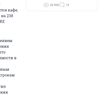
т
26 896
13
тся кафе,
 на 238
CRE
рением
ения
что
имости в
нным
игрокам
тил
ения