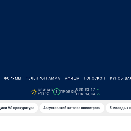
ФОРУМЫ
ТЕЛЕПРОГРАММА
АФИША
ГОРОСКОП
КУРСЫ ВА
USD 82,17
СЕЙЧАС
1
ПРОБКИ
+13°C
EUR 94,84
ики VS прокуратура
Августовский каталог новостроек
5 молодых н