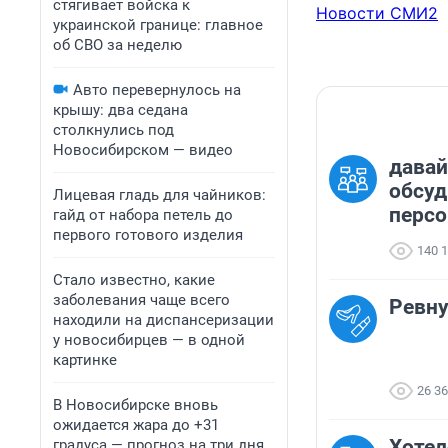
стягивает войска к
Новости СМИ2
украинской границе: главное
об СВО за неделю
Авто перевернулось на
крышу: два седана
столкнулись под
Новосибирском — видео
давай
обсу
Лицевая гладь для чайников:
перс
гайд от набора петель до
первого готового изделия
140 
Стало известно, какие
заболевания чаще всего
Ревну
находили на диспансеризации
у новосибирцев — в одной
картинке
26 3
В Новосибирске вновь
ожидается жара до +31
Хотел
градуса — прогноз на три дня