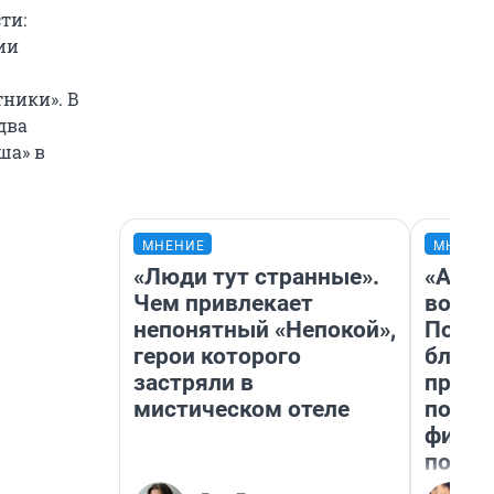
ти:
ии
тники». В
два
ша» в
МНЕНИЕ
МНЕНИ
«Люди тут странные».
«Анал
Чем привлекает
вот ч
непонятный «Непокой»,
Почем
герои которого
блокб
застряли в
прова
мистическом отеле
повто
фильм
полны