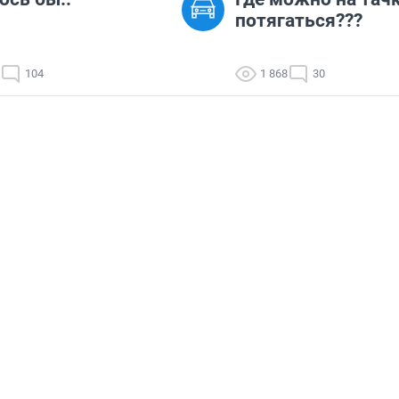
потягаться???
104
1 868
30