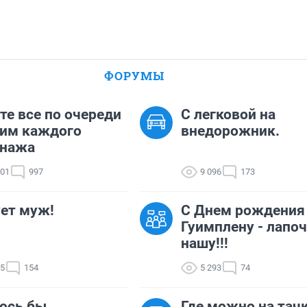
ФОРУМЫ
те все по очереди
C легковой на
дим каждого
внедорожник.
онажа
101
997
9 096
173
ет муж!
С Днем рождения
Гуимплену - лапо
нашу!!!
65
154
5 293
74
ось бы..
Где можно на тач