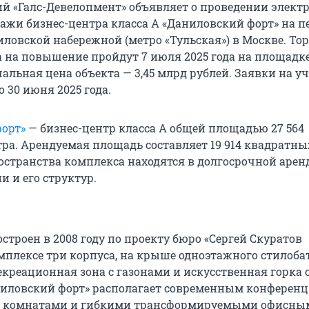
й «Галс-Девелопмент» объявляет о проведении элект
дажи бизнес-центра класса А «Даниловский форт» на п
ловской набережной (метро «Тульская») в Москве. Тор
 на повышение пройдут 7 июля 2025 года на площадк
чальная цена объекта —
3,45 млрд
рублей. Заявки на у
 30 июня 2025 года.
орт»
— бизнес-центр класса А общей площадью
27 564
ра. Арендуемая площадь составляет
19 914
квадратных
остранства комплекса находятся в долгосрочной аренд
и и его структур.
строен в 2008 году по проекту бюро «Сергей Скуратов
комплексе три корпуса, на крыше одноэтажного стилоба
креационная зона с газонами и искусственная горка 
иловский форт» располагает современным конференц
 комнатами и гибкими трансформируемыми офисны