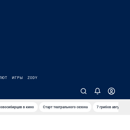
ЛЮТ
ИГРЫ
ZODY
овосибирцев в кино
Старт театрального сезона
7 грибов августа