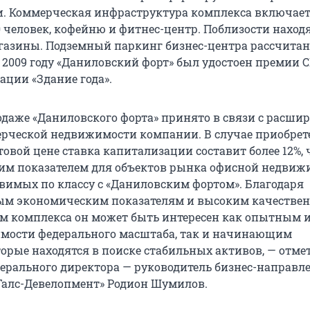
. Коммерческая инфраструктура комплекса включае
 человек, кофейню и фитнес-центр. Поблизости находя
газины. Подземный паркинг бизнес-центра рассчитан
 2009 году «Даниловский форт» был удостоен премии 
ации «Здание года».
одаже «Даниловского форта» принято в связи с расши
рческой недвижимости компании. В случае приобрет
товой цене ставка капитализации составит более 12%, 
им показателем для объектов рынка офисной недвиж
авимых по классу с «Даниловским фортом». Благодаря
ым экономическим показателям и высоким качестве
м комплекса он может быть интересен как опытным 
мости федерального масштаба, так и начинающим
торые находятся в поиске стабильных активов, — отме
нерального директора — руководитель бизнес-направл
«Галс-Девелопмент» Родион Шумилов.