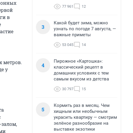
ронных
77 961
12
ервой
ги в
Какой будет зима, можно
е
3
узнать по погоде 7 августа, —
частие
важные приметы
53 045
14
Пирожное «Картошка»:
 метров.
4
классический рецепт в
е у
домашних условиях с тем
самым вкусом из детства
30 797
15
Кормить раз в месяц. Чем
5
та
хищным или необычным
с
украсить квартиру — смотрим
зелёное разнообразие на
-залом,
выставке экзотики
ми