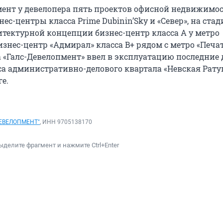
ент у девелопера пять проектов офисной недвижимос
ес-центры класса Prime Dubinin’Sky и «Север», на стад
итектурной концепции бизнес-центр класса А у метро
изнес-центр «Адмирал» класса B+ рядом с метро «Печа
а «Галс-Девелопмент» ввел в эксплуатацию последние 
а административно-делового квартала «Невская Рату
е.
ДЕВЕЛОПМЕНТ"
, ИНН 9705138170
ыделите фрагмент и нажмите Ctrl+Enter