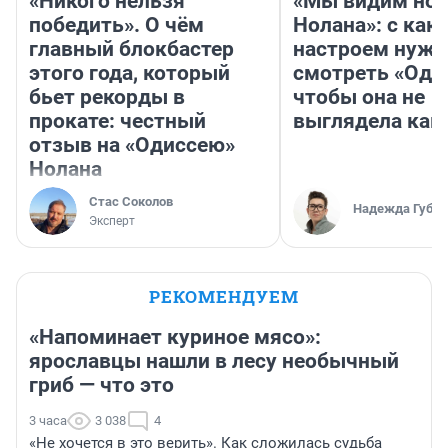
«Никого нельзя
«Мы видим нов
победить». О чём
Нолана»: с как
главный блокбастер
настроем нужн
этого года, который
смотреть «Оди
бьет рекорды в
чтобы она не
прокате: честный
выглядела как
отзыв на «Одиссею»
Нолана
Стас Соколов
Надежда Губар
Эксперт
РЕКОМЕНДУЕМ
«Напоминает куриное мясо»:
ярославцы нашли в лесу необычный
гриб — что это
3 часа
3 038
4
«Не хочется в это верить». Как сложилась судьба