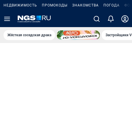
НЕДВИЖИМОСТЬ
ПРОМОКОДЫ
ЗНАКОМСТВА
ПОГОДА
ФО
Жёсткая соседская драка
Застройщики V