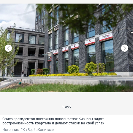
1 из 2
Список резидентов постоянно пополняется: бизнесы видят
востребованность квартала и делают ставки на свой успех
Источник: 
ГК «ВербаКапитал»