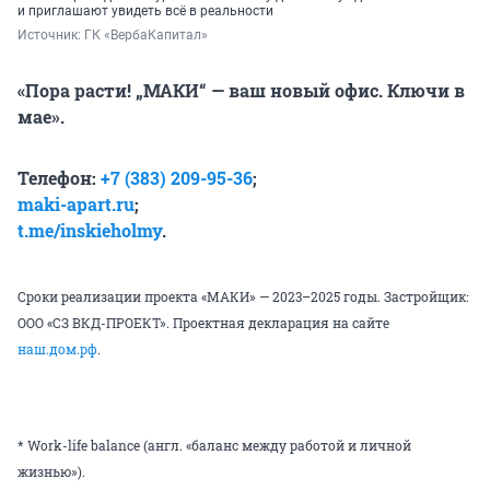
и приглашают увидеть всё в реальности
Источник: 
ГК «ВербаКапитал»
«Пора расти! „МАКИ“ — ваш новый офис. Ключи в
мае».
Телефон:
+7 (383) 209-95-36
;
maki-apart.ru
;
t.me/inskieholmy
.
Сроки реализации проекта «МАКИ» — 2023–2025 годы. Застройщик:
ООО «СЗ ВКД-ПРОЕКТ». Проектная декларация на сайте
наш
.д
ом.рф
.
* Work-life balance (англ. «баланс между работой и личной
жизнью»).