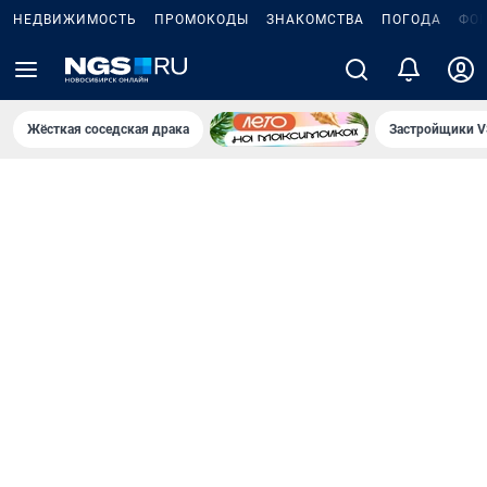
НЕДВИЖИМОСТЬ
ПРОМОКОДЫ
ЗНАКОМСТВА
ПОГОДА
ФО
Жёсткая соседская драка
Застройщики V