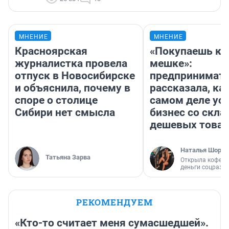
МНЕНИЕ
МНЕНИЕ
Красноярская
«Покупаешь ко
журналистка провела
мешке»:
отпуск в Новосибирске
предпринимат
и объяснила, почему в
рассказала, как
споре о столице
самом деле ус
Сибири нет смысла
бизнес со скл
дешевых това
Наталья Шорох
Татьяна Зарва
Открыла кофейн
деньги соцразв
РЕКОМЕНДУЕМ
«Кто-то считает меня сумасшедшей».