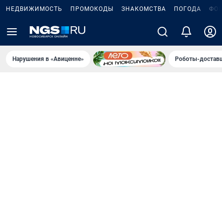
НЕДВИЖИМОСТЬ
ПРОМОКОДЫ
ЗНАКОМСТВА
ПОГОДА
ФО
Нарушения в «Авиценне»
Роботы-доставщ