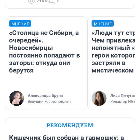
29 018
8
МНЕНИЕ
МНЕНИЕ
«Столица не Сибири, а
«Люди тут стр
очередей».
Чем привлекае
Новосибирцы
непонятный «Н
постоянно попадают в
герои которого
заторы: откуда они
застряли в
берутся
мистическом о
Александра Бруня
Лиза Пичугина
Ведущий корреспондент
Редактор NGS.R
РЕКОМЕНДУЕМ
Кишечник был собран в гармошку: в