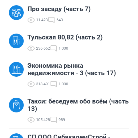
Про засаду (часть 7)
11 423
640
Тульская 80,82 (часть 2)
236 662
1 000
Экономика рынка
недвижимости - 3 (часть 17)
318 491
1 000
Такси: беседуем обо всём (часть
13)
105 428
989
СП ООО СибакадемСтрой -