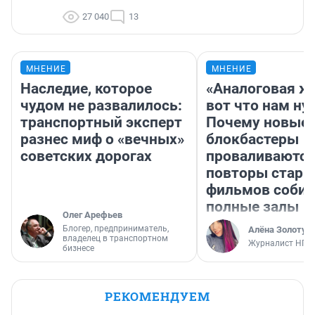
27 040
13
МНЕНИЕ
МНЕНИЕ
Наследие, которое
«Аналоговая ж
чудом не развалилось:
вот что нам ну
транспортный эксперт
Почему новые
разнес миф о «вечных»
блокбастеры
советских дорогах
проваливаются,
повторы стары
фильмов соби
полные залы
Олег Арефьев
Блогер, предприниматель,
Алёна Золотух
владелец в транспортном
Журналист НГС
бизнесе
РЕКОМЕНДУЕМ