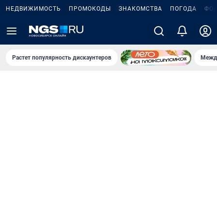
НЕДВИЖИМОСТЬ
ПРОМОКОДЫ
ЗНАКОМСТВА
ПОГОДА
ФО
Растет популярность дискаунтеров
Межд