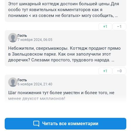
Этот шикарный коттедж достоин большей цены.Для 
особо тут язвительных комментаторов как я 
понимаю < из совсем не богатых> могу сообщить, 
коттедж и территория в идеальном состоянии.Бываю 
+1
–1
у очень гостеприимного хозяина и вижу. И дом, и 
постройки , и территория обслуживаются 
Гость
специалистами регулярно.Так называемый 
7 ноября 2024, 06:05
недострой, это некоторые моменты внутренних 
Небожители, сверхъмажоры. Коттедж продают прямо 
отделочных работ.Подробности вам не следует знать, 
в Заельцовском парке. Как они заполучили этот 
а то от желчи зависти < уйдете в мир иной>.
дворечик? Слезами простого, трудового народа. 
Невыплатой премий, зарплат, разрушением чужого 
+1
–0
семейного счастья.
Гость
6 ноября 2024, 21:40
Шаг понижения тут более уместен и более того, не 
менее двухсот миллионов!
+1
–0
Читать все комментарии