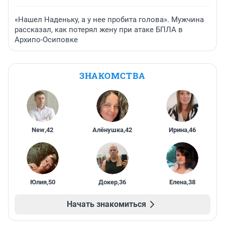
«Нашел Наденьку, а у нее пробита голова». Мужчина
рассказал, как потерял жену при атаке БПЛА в
Архипо-Осиповке
ЗНАКОМСТВА
New
,
42
Алёнушка
,
42
Ирина
,
46
Юлия
,
50
Докер
,
36
Елена
,
38
Начать знакомиться