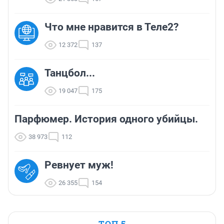
Что мне нравится в Теле2?
12 372
137
Танцбол...
19 047
175
Парфюмер. История одного убийцы.
38 973
112
Ревнует муж!
26 355
154
ТОП 5