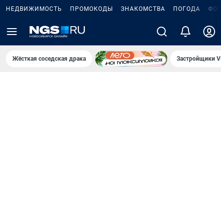
НЕДВИЖИМОСТЬ
ПРОМОКОДЫ
ЗНАКОМСТВА
ПОГОДА
ФО
Жёсткая соседская драка
Застройщики V