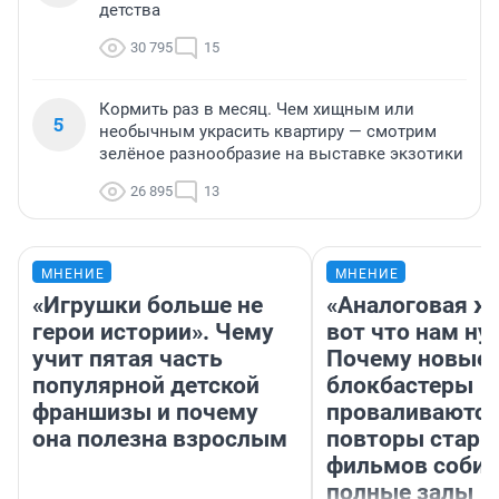
детства
30 795
15
Кормить раз в месяц. Чем хищным или
5
необычным украсить квартиру — смотрим
зелёное разнообразие на выставке экзотики
26 895
13
МНЕНИЕ
МНЕНИЕ
«Игрушки больше не
«Аналоговая ж
герои истории». Чему
вот что нам ну
учит пятая часть
Почему новые
популярной детской
блокбастеры
франшизы и почему
проваливаются,
она полезна взрослым
повторы стары
фильмов соби
полные залы