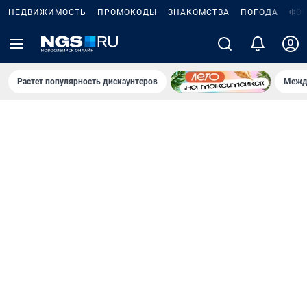
НЕДВИЖИМОСТЬ
ПРОМОКОДЫ
ЗНАКОМСТВА
ПОГОДА
ФО
Растет популярность дискаунтеров
Межд