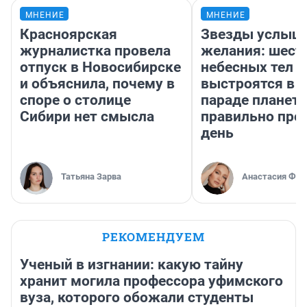
МНЕНИЕ
МНЕНИЕ
Красноярская
Звезды услыш
журналистка провела
желания: шест
отпуск в Новосибирске
небесных тел
и объяснила, почему в
выстроятся в 
споре о столице
параде планет 
Сибири нет смысла
правильно про
день
Татьяна Зарва
Анастасия Фил
РЕКОМЕНДУЕМ
Ученый в изгнании: какую тайну
хранит могила профессора уфимского
вуза, которого обожали студенты