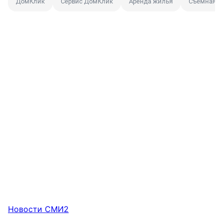
ДомКлик
Сервис ДомКлик
Аренда жилья
Съемная к
Новости СМИ2