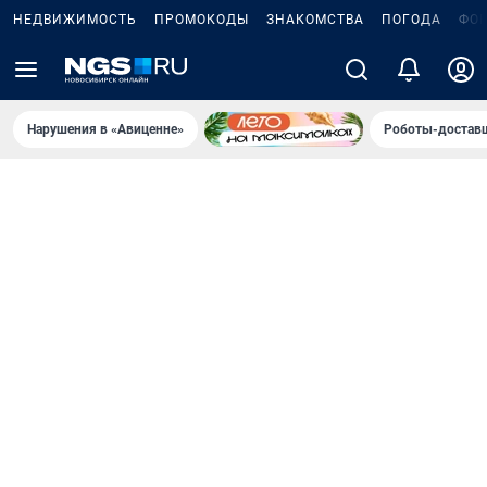
НЕДВИЖИМОСТЬ
ПРОМОКОДЫ
ЗНАКОМСТВА
ПОГОДА
ФО
Нарушения в «Авиценне»
Роботы-доставщ