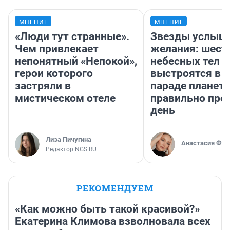
МНЕНИЕ
МНЕНИЕ
«Люди тут странные».
Звезды услыш
Чем привлекает
желания: шест
непонятный «Непокой»,
небесных тел
герои которого
выстроятся в 
застряли в
параде планет 
мистическом отеле
правильно про
день
Лиза Пичугина
Анастасия Фил
Редактор NGS.RU
РЕКОМЕНДУЕМ
«Как можно быть такой красивой?»
Екатерина Климова взволновала всех