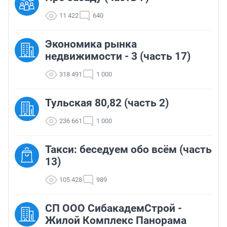
11 422
640
Экономика рынка
недвижимости - 3 (часть 17)
318 491
1 000
Тульская 80,82 (часть 2)
236 661
1 000
Такси: беседуем обо всём (часть
13)
105 428
989
СП ООО СибакадемСтрой -
Жилой Комплекс Панорама