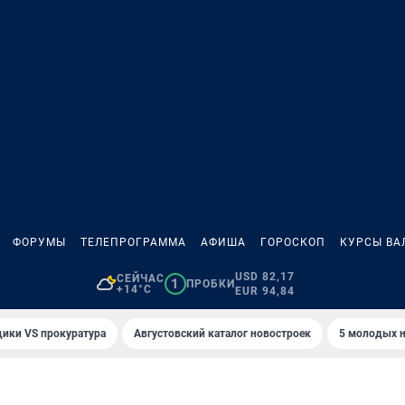
ФОРУМЫ
ТЕЛЕПРОГРАММА
АФИША
ГОРОСКОП
КУРСЫ ВА
USD 82,17
СЕЙЧАС
1
ПРОБКИ
+14°C
EUR 94,84
ики VS прокуратура
Августовский каталог новостроек
5 молодых н