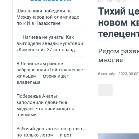
Erid: Kra23XPqe
Тихий це
Школьники победили на
Международной олимпиаде
новом к
по ИИ в Казахстане
телецен
Нагиева не узнать! Как
выглядели звезды культовой
Рядом разв
«Каменской» 27 лет назад
многие
В Ленинском районе
заброшенная «Тойота» мешает
6 сентября 2023, 00:00
жильцам — мэрия ищет
владельца
Побережье Анапы
заполонили ядовитые
медузы: что происходит с
пляжами
Рабочий день хотят сократить,
но только летом — и вот