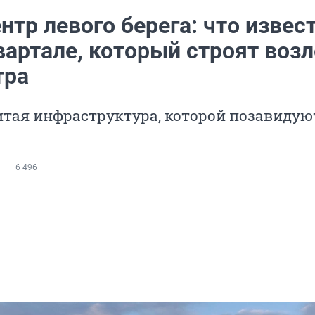
нтр левого берега: что извес
вартале, который строят возл
тра
итая инфраструктура, которой позавидую
6 496