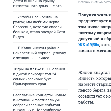
детей вышли на крышу
Источник: 
«СК-Инвест
пятиэтажного дома — фото
Покупка жилья 
«Чтобы нас носили на
предшествует н
ручках, мы любим»: нерпа
том числе вопр
Сергеевна, которую спасли
бельком, стала звездой Сети.
поэтому соврем
Видео
досуговой и об
ЖК «19|56»
, кот
В Калининском районе
жизни в мегапо
неизвестный сорвал цепочку
с женщины — видео
Тигры на пляже и 300 оленей
Жилой квартал 
в дикой природе: топ-24
Инвест», котор
самых красивых бухт
на месте стары
Приморского края
левого берега, 
Бесплатные концерты, новые
соседствует с к
выставки и фестиваль ухи:
работы.
собрали главные события
выходных в Новосибирске