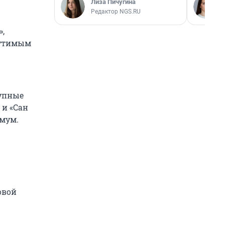
Лиза Пичугина
Редактор NGS.RU
,
щутимым
рупные
 и «Сан
имум.
овой