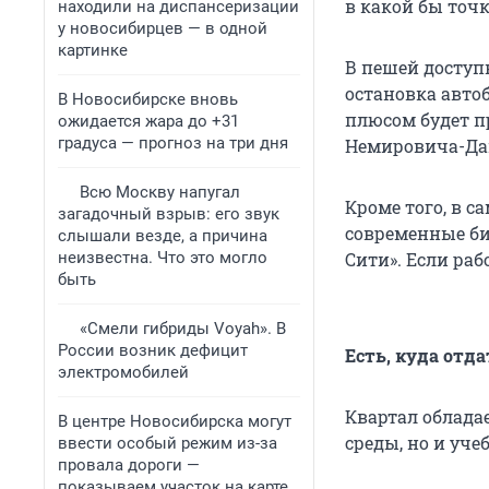
в какой бы точк
находили на диспансеризации
у новосибирцев — в одной
картинке
В пешей доступ
остановка авт
В Новосибирске вновь
плюсом будет п
ожидается жара до +31
градуса — прогноз на три дня
Немировича-Да
Всю Москву напугал
Кроме того, в 
загадочный взрыв: его звук
современные би
слышали везде, а причина
неизвестна. Что это могло
Сити». Если раб
быть
«Смели гибриды Voyah». В
России возник дефицит
Есть, куда отд
электромобилей
Квартал облада
В центре Новосибирска могут
среды, но и уче
ввести особый режим из-за
провала дороги —
показываем участок на карте