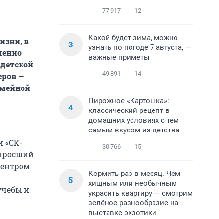
77 917
12
Какой будет зима, можно
изни, в
3
узнать по погоде 7 августа, —
менно
важные приметы
 детской
49 891
14
еров —
емейной
Пирожное «Картошка»:
4
классический рецепт в
домашних условиях с тем
самым вкусом из детства
 «СК-
30 766
15
выросший
центром
Кормить раз в месяц. Чем
5
хищным или необычным
учебы и
украсить квартиру — смотрим
зелёное разнообразие на
выставке экзотики