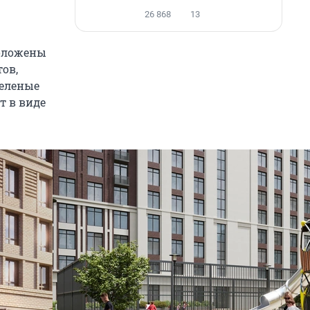
26 868
13
положены
ов,
зеленые
т в виде