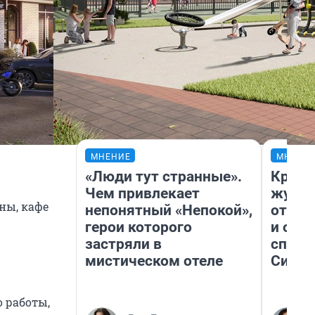
МНЕНИЕ
МНЕНИ
«Люди тут странные».
Красн
Чем привлекает
журна
ны, кафе
непонятный «Непокой»,
отпус
герои которого
и объ
застряли в
споре
мистическом отеле
Сибир
о работы,