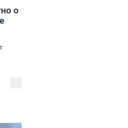
тно о
е
т