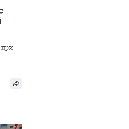
с
й
 при