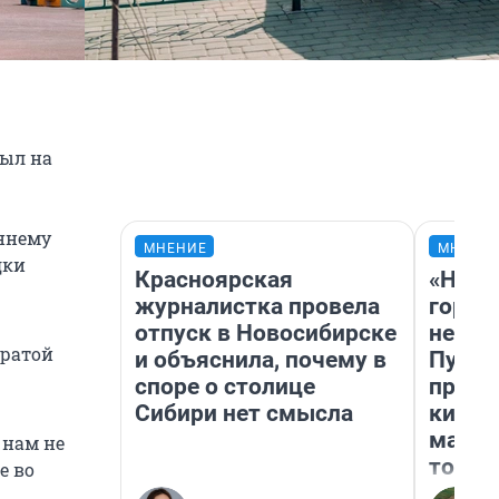
был на
еннему
МНЕНИЕ
МНЕНИ
дки
Красноярская
«Нет 
журналистка провела
городо
отпуск в Новосибирске
недоф
тратой
и объяснила, почему в
Путеш
споре о столице
проех
Сибири нет смысла
килом
машин
 нам не
того
е во