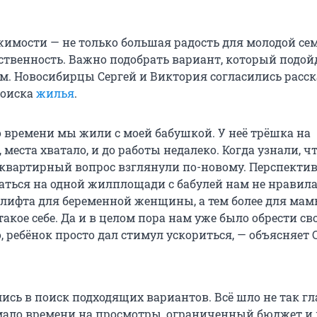
имости — не только большая радость для молодой сем
тственность. Важно подобрать вариант, который подой
м. Новосибирцы Сергей и Виктория согласились расск
поиска
жилья
.
о времени мы жили с моей бабушкой. У неё трёшка на
 места хватало, и до работы недалеко. Когда узнали, ч
 квартирный вопрос взглянули по-новому. Перспекти
аться на одной жилплощади с бабулей нам не нравила
 лифта для беременной женщины, а тем более для мам
такое себе. Да и в целом пора нам уже было обрести св
, ребёнок просто дал стимул ускориться, — объясняет 
ись в поиск подходящих вариантов. Всё шло не так гл
 мало времени на просмотры, ограниченный бюджет и