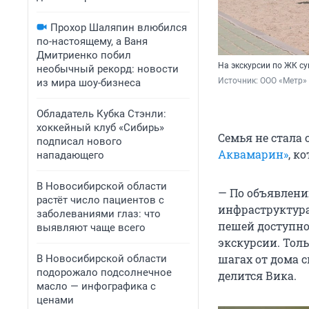
Прохор Шаляпин влюбился
по-настоящему, а Ваня
Дмитриенко побил
На экскурсии по ЖК су
необычный рекорд: новости
Источник: 
ООО «Метр»
из мира шоу-бизнеса
Обладатель Кубка Стэнли:
хоккейный клуб «Сибирь»
Семья не стала 
подписал нового
Аквамарин»
, к
нападающего
В Новосибирской области
— По объявлени
растёт число пациентов с
инфраструктура 
заболеваниями глаз: что
пешей доступнос
выявляют чаще всего
экскурсии. Толь
шагах от дома 
В Новосибирской области
подорожало подсолнечное
делится Вика.
масло — инфографика с
ценами