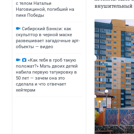
с телом Натальи
внушительный 
Наговициной, погибшей на
пике Победы
Сибирский Бэнкси: как
скульптор в черной маске
развешивает загадочные арт-
объекты — видео
«Как тебя в гроб такую
положат?» Мать двоих детей
набила первую татуировку в
50 лет — зачем она это
сделала и что отвечает
хейтерам