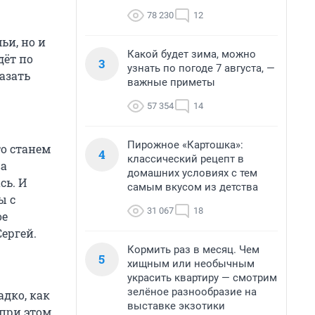
78 230
12
ьи, но и
Какой будет зима, можно
дёт по
3
узнать по погоде 7 августа, —
азать
важные приметы
57 354
14
Пирожное «Картошка»:
то станем
4
классический рецепт в
ва
домашних условиях с тем
сь. И
самым вкусом из детства
ы с
31 067
18
ое
Сергей.
Кормить раз в месяц. Чем
5
хищным или необычным
украсить квартиру — смотрим
зелёное разнообразие на
адко, как
выставке экзотики
 при этом