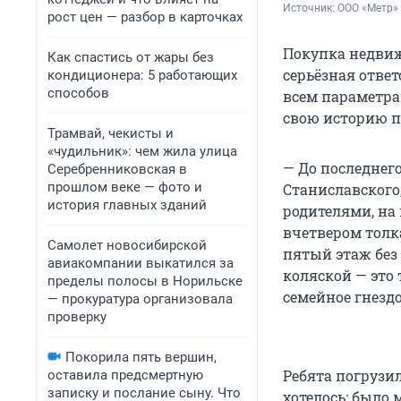
Источник: 
ООО «Метр»
рост цен — разбор в карточках
Покупка недвиж
Как спастись от жары без
серьёзная отве
кондиционера: 5 работающих
способов
всем параметра
свою историю 
Трамвай, чекисты и
«чудильник»: чем жила улица
— До последнег
Серебренниковская в
прошлом веке — фото и
Станиславского,
история главных зданий
родителями, на
вчетвером толк
Самолет новосибирской
пятый этаж без
авиакомпании выкатился за
коляской — это 
пределы полосы в Норильске
семейное гнездо
— прокуратура организовала
проверку
Покорила пять вершин,
Ребята погрузил
оставила предсмертную
записку и послание сыну. Что
хотелось: было