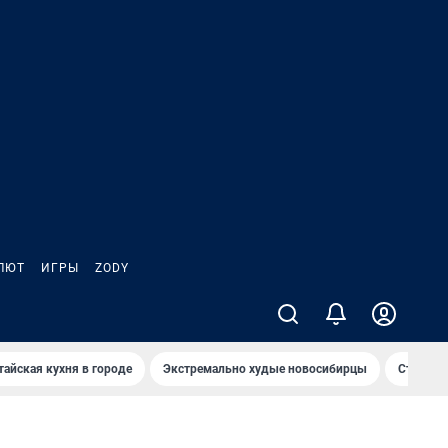
ЛЮТ
ИГРЫ
ZODY
тайская кухня в городе
Экстремально худые новосибирцы
Старт те