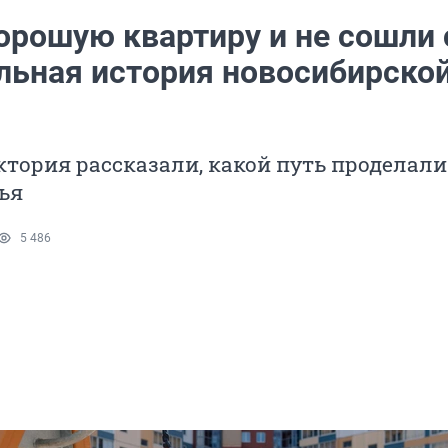
орошую квартиру и не сошли 
альная история новосибирско
ктория рассказали, какой путь проделали
ья
5 486