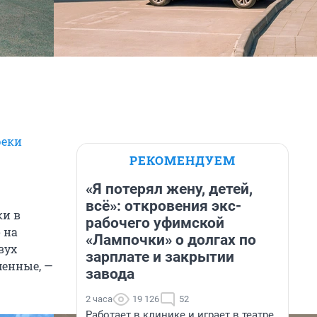
реки
РЕКОМЕНДУЕМ
«Я потерял жену, детей,
всё»: откровения экс-
ки в
рабочего уфимской
 на
«Лампочки» о долгах по
вух
зарплате и закрытии
менные, —
завода
2 часа
19 126
52
Работает в клинике и играет в театре