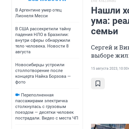
Erid: Kra23iNBG
Нашли х
В Аргентине умер отец
Лионеля Месси
ума: ре
семьи
В США рассекретили тайну
падения НЛО в Бразилии:
внутри сферы обнаружили
Сергей и Ви
тело человека. Новости 8
августа
выборе жил
Новосибирцы устроили
15 августа 2023, 10:00
столпотворение после
концерта Найка Борзова —
фото
Переполненная
пассажирами электричка
столкнулась с грузовым
поездом — десятки человек
пострадали. Видео с места ЧП