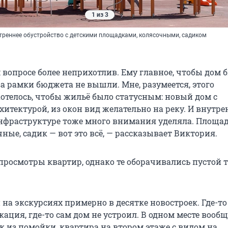
1 из 3
треннее обустройство с детскими площадками, колясочными, садиком
 вопросе более неприхотлив. Ему главное, чтобы дом 
а рамки бюджета не вышли. Мне, разумеется, этого
Хотелось, чтобы жильё было статусным: новый дом с
хитектурой, из окон вид желательно на реку. И внутр
инфраструктуре тоже много внимания уделяла. Площа
чные, садик — вот это всё, — рассказывает Виктория.
 просмотры квартир, однако те оборачивались пустой 
на экскурсиях примерно в десятке новостроек. Где-то
ация, где-то сам дом не устроил. В одном месте вообщ
к из помойки, квартира на втором этаже с видом на