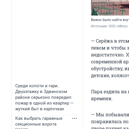
Важно было найти вну
Источник: 
ООО «Метр»
— Серёжа в этом
левом и чтобы з
недостаточно. 
современной ар
обустройству, 
детские, колясо
Среди копоти и гари.
Пара ездила на
Двухэтажку в Здвинском
районе серьезно повредил
времени.
пожар в одной из квартир —
жуткий быт в карточках
— Мы побывали 
Как выбрать гаражные
понравилась лок
секционные ворота
дворе пахнет ка