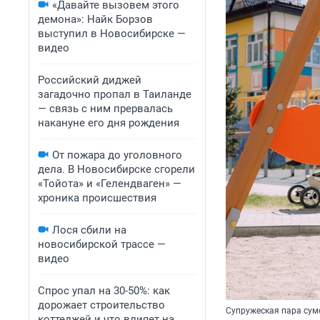
«Давайте вызовем этого
демона»: Найк Борзов
выступил в Новосибирске —
видео
Российский диджей
загадочно пропал в Таиланде
— связь с ним прервалась
накануне его дня рождения
От пожара до уголовного
дела. В Новосибирске сгорели
«Тойота» и «Гелендваген» —
хроника происшествия
Лося сбили на
новосибирской трассе —
видео
Спрос упал на 30-50%: как
дорожает строительство
Супружеская пара сум
коттеджей и что влияет на