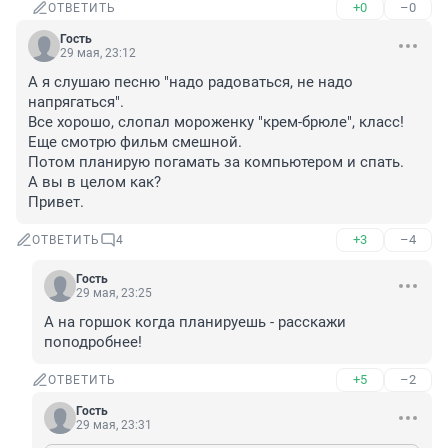
+0
–0
ОТВЕТИТЬ
Гость
29 мая, 23:12
А я слушаю песню "надо радоваться, не надо 
напрягаться".

Все хорошо, слопал мороженку "крем-брюле", класс!

Еще смотрю фильм смешной.

Потом планирую погамать за компьютером и спать.

А вы в целом как?

Привет.
+3
–4
ОТВЕТИТЬ
4
Гость
29 мая, 23:25
А на горшок когда планируешь - расскажи 
поподробнее!
+5
–2
ОТВЕТИТЬ
Гость
29 мая, 23:31