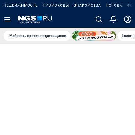
НЕДВИЖИМОСТЬ
ПРОМОКОДЫ
ЗНАКОМСТВА
ПОГОДА
ФО
«Майские» против подставщиков
Налог 