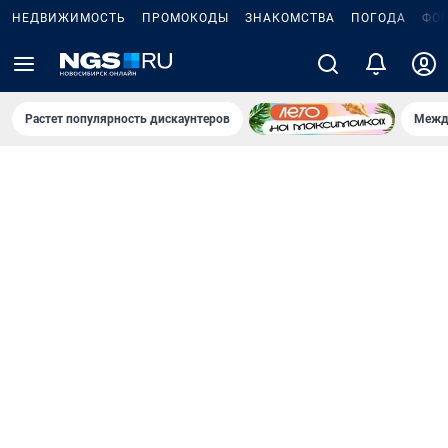
НЕДВИЖИМОСТЬ
ПРОМОКОДЫ
ЗНАКОМСТВА
ПОГОДА
ФО
Растет популярность дискаунтеров
Межд