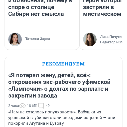
и объяснила, почему в
герои которого
споре о столице
застряли в
Сибири нет смысла
мистическом о
Лиза Пичугина
Татьяна Зарва
Редактор NGS.R
РЕКОМЕНДУЕМ
«Я потерял жену, детей, всё»:
откровения экс-рабочего уфимской
«Лампочки» о долгах по зарплате и
закрытии завода
2 часа
18 651
49
«Нам не хотелось популярности». Бабушки из
уральской глубинки стали звездами соцсетей — они
покорили Агутина и Бузову