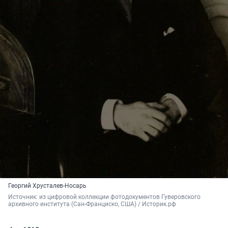
Георгий Хрусталев-Носарь
Источник: 
из цифровой коллекции фотодокументов Гуверовского 
архивного института (Сан-Франциско, США) / Историк.рф