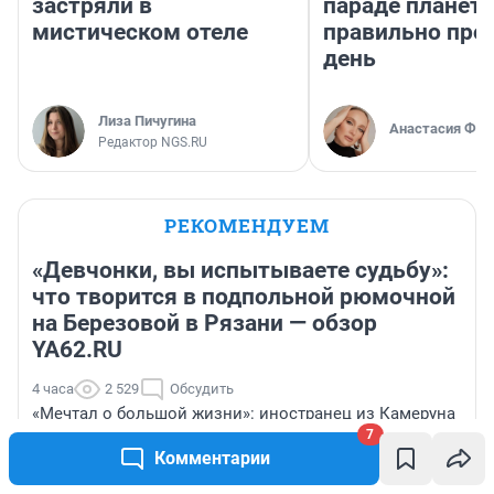
застряли в
параде планет 
мистическом отеле
правильно про
день
Лиза Пичугина
Анастасия Фил
Редактор NGS.RU
РЕКОМЕНДУЕМ
«Девчонки, вы испытываете судьбу»:
что творится в подпольной рюмочной
на Березовой в Рязани — обзор
YA62.RU
4 часа
2 529
Обсудить
«Мечтал о большой жизни»: иностранец из Камеруна
переехал в Ярославль и создал здесь семью —
7
Комментарии
история