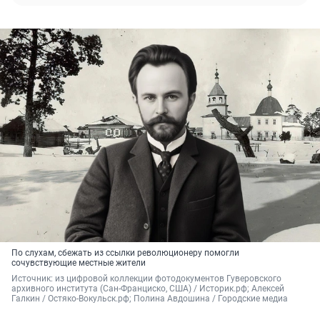
По слухам, сбежать из ссылки революционеру помогли
сочувствующие местные жители
Источник: 
из цифровой коллекции фотодокументов Гуверовского 
архивного института (Сан-Франциско, США) / Историк.рф; Алексей 
Галкин / Остяко-Вокульск.рф; Полина Авдошина / Городские медиа