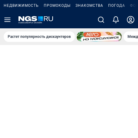
НЕДВИЖИМОСТЬ
ПРОМОКОДЫ
ЗНАКОМСТВА
ПОГОДА
ФО
Растет популярность дискаунтеров
Межд