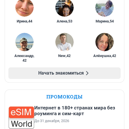
Ирина
,
44
Алена
,
53
Марина
,
54
Александр
,
New
,
42
Алёнушка
,
42
42
Начать знакомиться
ПРОМОКОДЫ
Интернет в 180+ странах мира без
роуминга и сим-карт
До 31 декабря, 2026