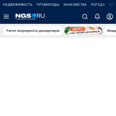
НЕДВИЖИМОСТЬ
ПРОМОКОДЫ
ЗНАКОМСТВА
ПОГОДА
ФО
Растет популярность дискаунтеров
Межд