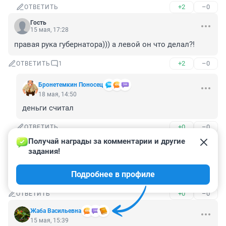
+2
–0
ОТВЕТИТЬ
Гость
15 мая, 17:28
правая рука губернатора))) а левой он что делал?!
+2
–0
ОТВЕТИТЬ
1
Бронетемкин Поносец
18 мая, 14:50
деньги считал
+0
–0
ОТВЕТИТЬ
Получай награды за комментарии и другие 
Гость
15 мая, 16:53
задания!
Вот её точно не волновал вопрос: "Когда 
Подробнее в профиле
подвязывать перцы?"
+0
–0
ОТВЕТИТЬ
Жаба Васильевна
15 мая, 15:39