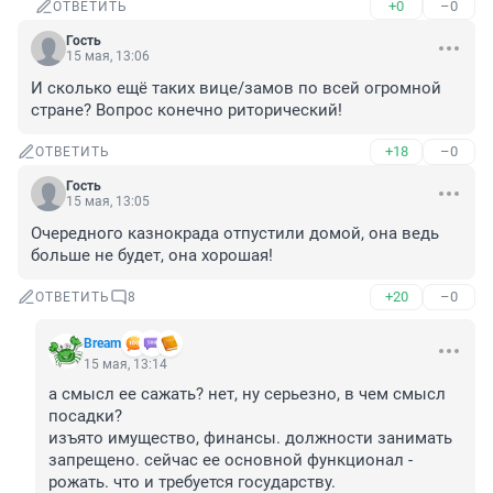
+0
–0
ОТВЕТИТЬ
Гость
15 мая, 13:06
И сколько ещё таких вице/замов по всей огромной 
стране? Вопрос конечно риторический!
+18
–0
ОТВЕТИТЬ
Гость
15 мая, 13:05
Очередного казнокрада отпустили домой, она ведь 
больше не будет, она хорошая!
+20
–0
ОТВЕТИТЬ
8
Bream
15 мая, 13:14
а смысл ее сажать? нет, ну серьезно, в чем смысл 
посадки?

изъято имущество, финансы. должности занимать 
запрещено. сейчас ее основной функционал - 
рожать. что и требуется государству.