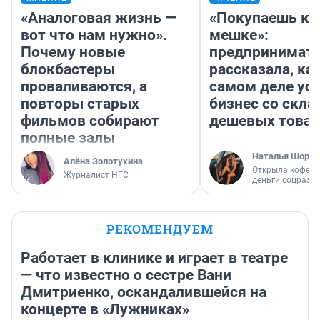
«Аналоговая жизнь —
«Покупаешь ко
вот что нам нужно».
мешке»:
Почему новые
предпринимат
блокбастеры
рассказала, как
проваливаются, а
самом деле ус
повторы старых
бизнес со скл
фильмов собирают
дешевых това
полные залы
Наталья Шорох
Алёна Золотухина
Открыла кофейн
Журналист НГС
деньги соцразв
РЕКОМЕНДУЕМ
Работает в клинике и играет в театре
— что известно о сестре Вани
Дмитриенко, оскандалившейся на
концерте в «Лужниках»