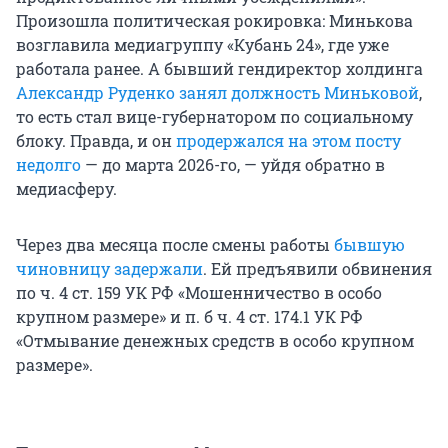
Произошла политическая рокировка: Минькова
возглавила медиагруппу «Кубань 24», где уже
работала ранее. А бывший гендиректор холдинга
Александр Руденко занял должность Миньковой
,
то есть стал вице-губернатором по социальному
блоку. Правда, и он
продержался на этом посту
недолго
— до марта 2026-го, — уйдя обратно в
медиасферу.
Через два месяца после смены работы
бывшую
чиновницу задержали
. Ей предъявили обвинения
по
ч. 4
ст. 159
УК РФ
«Мошенничество в особо
крупном размере» и
п. б
ч. 4
ст. 174.1
УК РФ
«Отмывание денежных средств в особо крупном
размере».