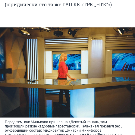
(юридически это та же ГУП КК «ТРК „НТК“»).
Перед тем, как Минькова пришла на «Девятый канал», там
произошли резкие кадровые перестановки. Телеканал покинул весь
руководящий состав: гендиректор Дмитрий Никифоров,
замдиректора по информационному вещанию Нина Шилоносова и