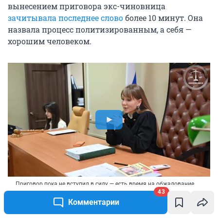
вынесением приговора экс-чиновница
зачитывала последнее слово
более 10 минут. Она
назвала процесс политизированным, а себя —
хорошим человеком.
Приговор пока не вступил в силу — есть время на обжалование
43
Источник: 
Объединенная пресс-служба судов Краснодарского 
Комментарии
края / T.me