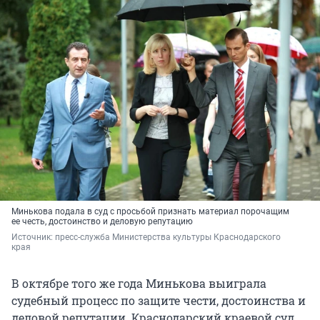
Минькова подала в суд с просьбой признать материал порочащим
ее честь, достоинство и деловую репутацию
Источник: 
пресс-служба Министерства культуры Краснодарского 
края
В октябре того же года Минькова выиграла
судебный процесс по защите чести, достоинства и
деловой репутации. Краснодарский краевой суд