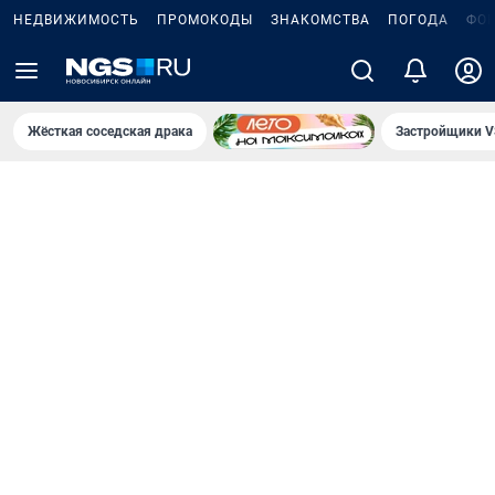
НЕДВИЖИМОСТЬ
ПРОМОКОДЫ
ЗНАКОМСТВА
ПОГОДА
ФО
Жёсткая соседская драка
Застройщики V