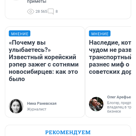
приметы
28 565
8
МНЕНИЕ
МНЕНИЕ
«Почему вы
Наследие, кото
улыбаетесь?»
чудом не разва
Известный корейский
транспортный 
рэпер зажег с сотнями
разнес миф о 
новосибирцев: как это
советских доро
было
Олег Арефьев
Блогер, предпри
Нина Раневская
владелец в тра
Журналист
бизнесе
РЕКОМЕНДУЕМ