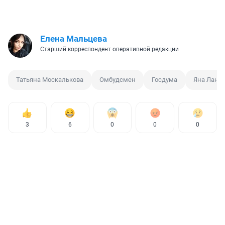
Елена Мальцева
Старший корреспондент оперативной редакции
Татьяна Москалькова
Омбудсмен
Госдума
Яна Лантр
3
6
0
0
0