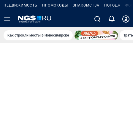
НЕДВИЖИМОСТЬ
ПРОМОКОДЫ
ЗНАКОМСТВА
ПОГОДА
ФО
Как строили мосты в Новосибирске
Траты