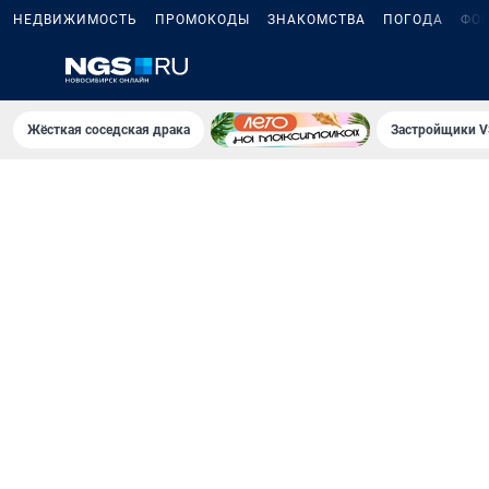
НЕДВИЖИМОСТЬ
ПРОМОКОДЫ
ЗНАКОМСТВА
ПОГОДА
ФО
Жёсткая соседская драка
Застройщики V