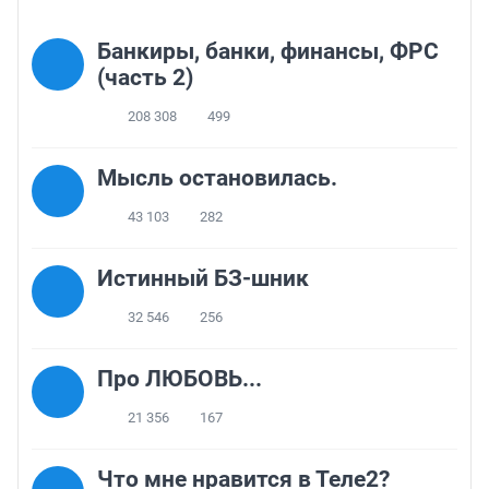
Банкиры, банки, финансы, ФРС
(часть 2)
208 308
499
Мысль остановилась.
43 103
282
Истинный БЗ-шник
32 546
256
Про ЛЮБОВЬ...
21 356
167
Что мне нравится в Теле2?