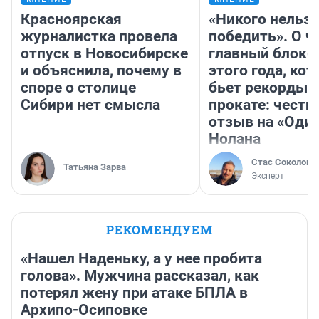
Красноярская
«Никого нельз
журналистка провела
победить». О ч
отпуск в Новосибирске
главный блокб
и объяснила, почему в
этого года, ко
споре о столице
бьет рекорды 
Сибири нет смысла
прокате: честн
отзыв на «Оди
Нолана
Стас Соколов
Татьяна Зарва
Эксперт
РЕКОМЕНДУЕМ
«Нашел Наденьку, а у нее пробита
голова». Мужчина рассказал, как
потерял жену при атаке БПЛА в
Архипо-Осиповке