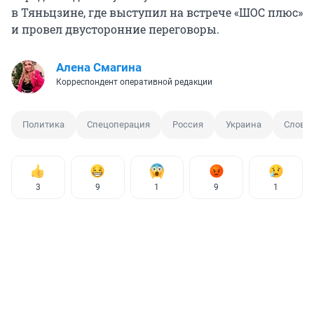
в Тяньцзине, где выступил на встрече «ШОС плюс»
и провел двусторонние переговоры.
Алена Смагина
Корреспондент оперативной редакции
Политика
Спецоперация
Россия
Украина
Слова
3
9
1
9
1