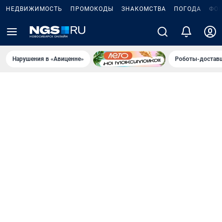
НЕДВИЖИМОСТЬ
ПРОМОКОДЫ
ЗНАКОМСТВА
ПОГОДА
ФО
Нарушения в «Авиценне»
Роботы-доставщ