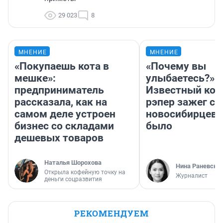
29 023
8
МНЕНИЕ
МНЕНИЕ
«Покупаешь кота в
«Почему вы
мешке»:
улыбаетесь?»
предприниматель
Известный кор
рассказала, как на
рэпер зажег с 
самом деле устроен
новосибирцев: 
бизнес со складами
было
дешевых товаров
Наталья Шорохова
Нина Раневска
Открыла кофейную точку на
Журналист
деньги соцразвития
РЕКОМЕНДУЕМ