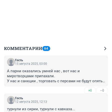
КОММЕНТАРИИ
64
Гость
15 августа 2025, 03:00
А парни оказались умней нас , вот нас и 
миротворцами припахали.

У нас и санкции , торговать с персами не будут опять 
с нами , эти дружбаны вавилонянам как снег на 
+0
–0
голову. А кто из них с кем теперь воевать будет?
Гость
12 августа 2025, 12:13
турнули из сирии, турнули с кавказа...