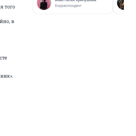
я того
Корреспондент
йно, в
сте
ник».