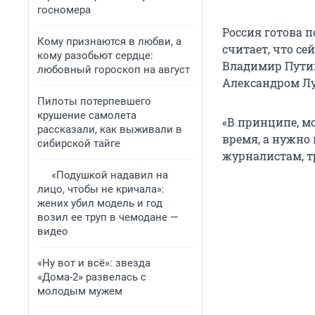
госномера
Россия готова п
Кому признаются в любви, а
считает, что се
кому разобьют сердце:
Владимир Путин
любовный гороскоп на август
Александром Л
Пилоты потерпевшего
крушение самолета
«В принципе, м
рассказали, как выживали в
время, а нужно
сибирской тайге
журналистам, т
«Подушкой надавил на
лицо, чтобы не кричала»:
жених убил модель и год
возил ее труп в чемодане —
видео
«Ну вот и всё»: звезда
«Дома-2» развелась с
молодым мужем