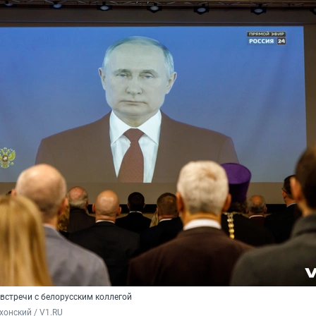
встречи с белорусским коллегой
хонский / V1.RU