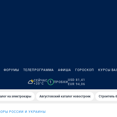
ФОРУМЫ
ТЕЛЕПРОГРАММА
АФИША
ГОРОСКОП
КУРСЫ ВА
USD 81,41
СЕЙЧАС
1
ПРОБКИ
+20°C
EUR 94,06
алог на электрокары
Августовский каталог новостроек
Строитель б
ВОРЫ РОССИИ И УКРАИНЫ