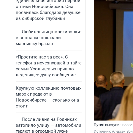
Удивительная история первой
оптики Новосибирска. Она
появилась благодаря девушке
из сибирской глубинки
Любительница маскировки:
в зоопарке показали
мартышку Бразза
«Простите нас за всё». С
телефона исчезнувшей в тайге
семьи Усольцевых пришло
леденящее душу сообщение
Крупную коллекцию почтовых
марок продают в
Новосибирске — сколько она
стоит
После ливня на Родниках
затопило улицу — автомобили
Путин выступил после 
теряют в огромной луже
Источник: 
Алексей Вол