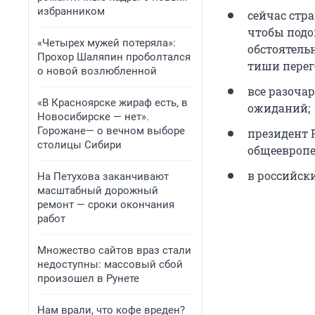
избранником
сейчас стр
чтобы подо
«Четырех мужей потеряла»:
обстоятельн
Прохор Шаляпин проболтался
тиши перег
о новой возлюбленной
все разоча
«В Красноярске жираф есть, в
ожиданий;
Новосибирске — нет».
Горожане— о вечном выборе
президент 
столицы Сибири
общеевропе
в российск
На Петухова заканчивают
масштабный дорожный
ремонт — сроки окончания
работ
Множество сайтов враз стали
недоступны: массовый сбой
произошел в Рунете
Нам врали, что кофе вреден?