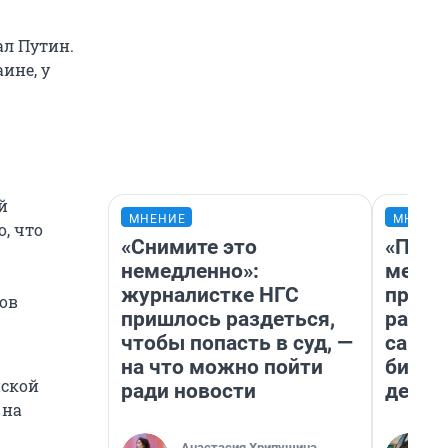
ал Путин.
ине, у
й
МНЕНИЕ
МНЕНИ
, что
«Снимите это
«Поку
немедленно»:
мешке
журналистке НГС
предп
ков
пришлось раздеться,
расска
чтобы попасть в суд, —
самом
на что можно пойти
бизне
йской
ради новости
дешев
 на
Анастасия Хрипушина