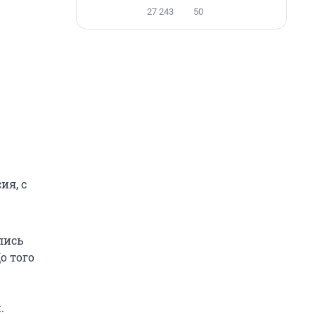
27 243
50
ия, с
ались
о того
.