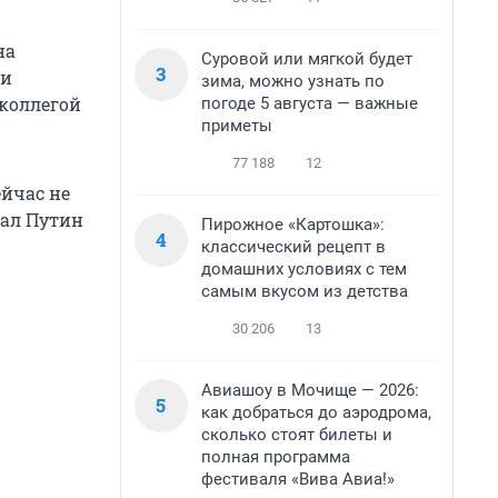
на
Суровой или мягкой будет
3
ии
зима, можно узнать по
 коллегой
погоде 5 августа — важные
приметы
77 188
12
ейчас не
зал Путин
Пирожное «Картошка»:
4
классический рецепт в
домашних условиях с тем
самым вкусом из детства
30 206
13
Авиашоу в Мочище — 2026:
5
как добраться до аэродрома,
сколько стоят билеты и
полная программа
фестиваля «Вива Авиа!»