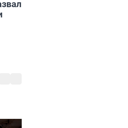
азвал
и