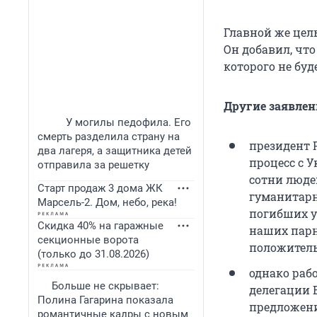
Главной же цель
Он добавил, что
которого не бу
Другие заявле
У могилы педофила. Его
смерть разделила страну на
президент 
два лагеря, а защитника детей
процесс с 
отправила за решетку
сотни люде
Старт продаж 3 дома ЖК
гуманитарн
Марсель-2. Дом, небо, река!
погибших у
Скидка 40% на гаражные
наших парне
секционные ворота
положитель
(только до 31.08.2026)
однако раб
Больше не скрывает:
делегации 
Полина Гагарина показала
предложени
романтичные кадры с новым