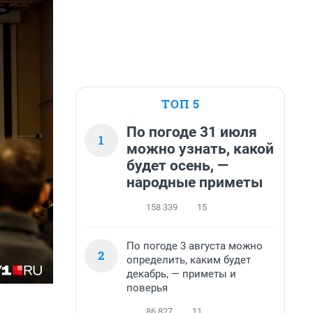
ТОП 5
По погоде 31 июля
1
можно узнать, какой
будет осень, —
народные приметы
158 339
15
По погоде 3 августа можно
2
определить, каким будет
декабрь, — приметы и
поверья
86 827
11