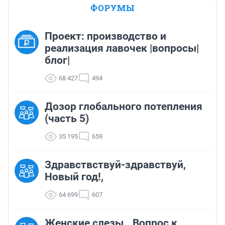
ФОРУМЫ
Проект: производство и
реализация лавочек |вопросы|
блог|
68 427
494
Дозор глобального потепления
(часть 5)
35 195
659
Здравствствуй-здравствуй,
Новый год!,
64 699
607
Женские слезы...Вопрос к