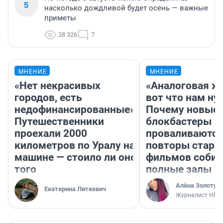
5
насколько дождливой будет осень — важные
приметы
28 326
7
МНЕНИЕ
МНЕНИЕ
«Нет некрасивых
«Аналоговая ж
городов, есть
вот что нам ну
недофинансированные».
Почему новые
Путешественники
блокбастеры
проехали 2000
проваливаются,
километров по Уралу на
повторы стары
машине — стоило ли оно
фильмов соби
того
полные залы
Алёна Золотух
Екатерина Литкевич
Журналист НГС