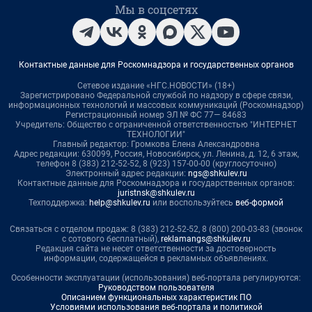
Мы в соцсетях
Контактные данные для Роскомнадзора и государственных органов
Сетевое издание «НГС.НОВОСТИ» (18+)
Зарегистрировано Федеральной службой по надзору в сфере связи,
информационных технологий и массовых коммуникаций (Роскомнадзор)
Регистрационный номер ЭЛ № ФС 77— 84683
Учредитель: Общество с ограниченной ответственностью "ИНТЕРНЕТ
ТЕХНОЛОГИИ"
Главный редактор: Громкова Елена Александровна
Адрес редакции: 630099, Россия, Новосибирск, ул. Ленина, д. 12, 6 этаж,
телефон 8 (383) 212-52-52, 8 (923) 157-00-00 (круглосуточно)
Электронный адрес редакции:
ngs@shkulev.ru
Контактные данные для Роскомнадзора и государственных органов:
juristnsk@shkulev.ru
Техподдержка:
help@shkulev.ru
или воспользуйтесь
веб-формой
Связаться с отделом продаж: 8 (383) 212-52-52, 8 (800) 200-03-83 (звонок
с сотового бесплатный),
reklamangs@shkulev.ru
Редакция сайта не несет ответственности за достоверность
информации, содержащейся в рекламных объявлениях.
Особенности эксплуатации (использования) веб-портала регулируются:
Руководством пользователя
Описанием функциональных характеристик ПО
Условиями использования веб-портала и политикой