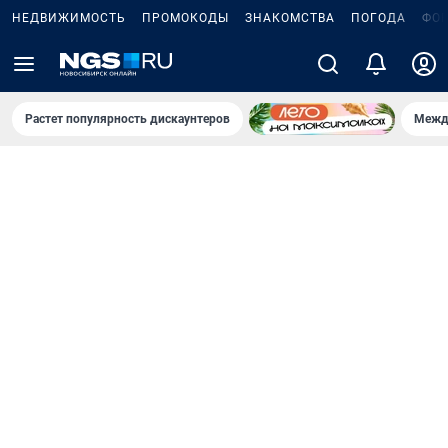
НЕДВИЖИМОСТЬ
ПРОМОКОДЫ
ЗНАКОМСТВА
ПОГОДА
ФО
Растет популярность дискаунтеров
Межд