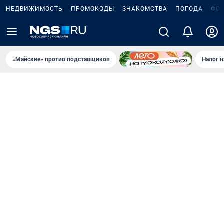
НЕДВИЖИМОСТЬ
ПРОМОКОДЫ
ЗНАКОМСТВА
ПОГОДА
ФО
«Майские» против подставщиков
Налог 