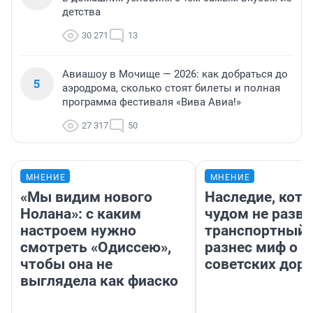
детства
30 271
13
Авиашоу в Мочище — 2026: как добраться до
5
аэродрома, сколько стоят билеты и полная
программа фестиваля «Вива Авиа!»
27 317
50
МНЕНИЕ
МНЕНИЕ
«Мы видим нового
Наследие, кото
Нолана»: с каким
чудом не разва
настроем нужно
транспортный 
смотреть «Одиссею»,
разнес миф о 
чтобы она не
советских доро
выглядела как фиаско