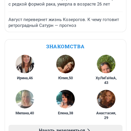
с редкой формой рака, умерла в возрасте 26 лет
Август перевернет жизнь Козерогов. К чему готовит
ретроградный Сатурн — прогноз
ЗНАКОМСТВА
Ирина
,
46
Юлия
,
50
ХуЛиГаНкА
,
43
Милана
,
40
Елена
,
38
Анастасия
,
29
Начать знакомиться