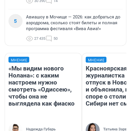
30 390
14
Авиашоу в Мочище — 2026: как добраться до
5
аэродрома, сколько стоят билеты и полная
программа фестиваля «Вива Авиа!»
27 435
50
МНЕНИЕ
МНЕНИЕ
«Мы видим нового
Красноярская
Нолана»: с каким
журналистка п
настроем нужно
отпуск в Ново
смотреть «Одиссею»,
и объяснила, п
чтобы она не
споре о столиц
выглядела как фиаско
Сибири нет см
Надежда Губарь
Татьяна Зарва