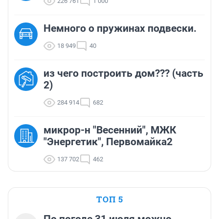
226 761
1 000
Немного о пружинах подвески.
18 949
40
из чего построить дом??? (часть
2)
284 914
682
микрор-н "Весенний", МЖК
"Энергетик", Первомайка2
137 702
462
ТОП 5