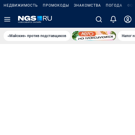
НЕДВИЖИМОСТЬ
ПРОМОКОДЫ
ЗНАКОМСТВА
ПОГОДА
ФО
«Майские» против подставщиков
Налог 