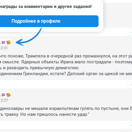
награды за комментарии и другие задания!
13:26
Подробнее в профиле
кратит лезть не в свое дело
12:31
то похоже, Трампела в очередной раз промахнулся, на этот ра
 смысле. Ядерные объекты Ирана мало пострадали - поэтому
ь и разводить привычную демагогию.

единением Гренландии, кстати? Датский орган за щекой не м
12:27
 динозавры не мешали израильтянам гулять по пустыне, они б
ь травку. Но нам пришлось нанести удар."