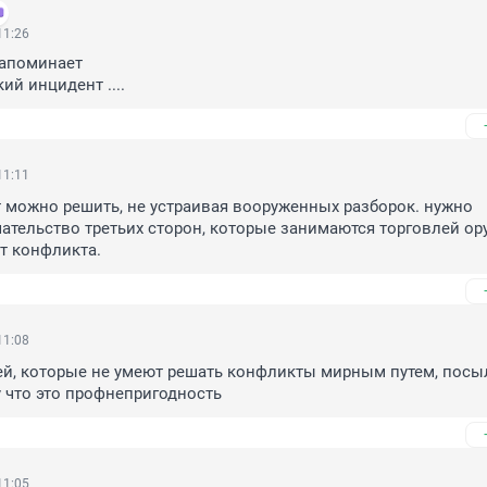
11:26
напоминает

ий инцидент ....
11:11
можно решить, не устраивая вооруженных разборок. нужно 
тельство третьих сторон, которые занимаются торговлей ору
т конфликта.
11:08
й, которые не умеют решать конфликты мирным путем, посыл
у что это профнепригодность
11:05