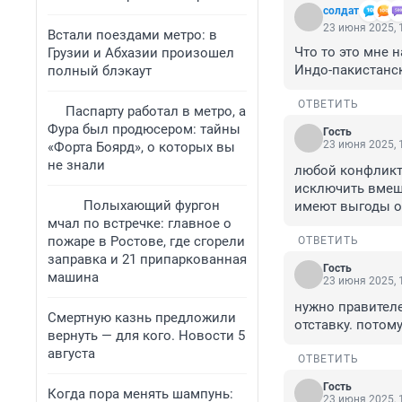
солдат
23 июня 2025, 
Встали поездами метро: в
Что то это мне 
Грузии и Абхазии произошел
Индо-пакистанск
полный блэкаут
ОТВЕТИТЬ
Паспарту работал в метро, а
Фура был продюсером: тайны
Гость
23 июня 2025, 
«Форта Боярд», о которых вы
не знали
любой конфликт 
исключить вмеша
Полыхающий фургон
имеют выгоды о
мчал по встречке: главное о
пожаре в Ростове, где сгорели
ОТВЕТИТЬ
заправка и 21 припаркованная
Гость
машина
23 июня 2025, 
нужно правителе
Смертную казнь предложили
отставку. потом
вернуть — для кого. Новости 5
августа
ОТВЕТИТЬ
Гость
Когда пора менять шампунь:
23 июня 2025, 