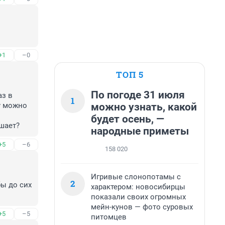
+1
–0
ТОП 5
По погоде 31 июля
з в 
1
можно узнать, какой
 можно 
будет осень, —
ешает?
народные приметы
+5
–6
158 020
Игривые слонопотамы с
2
ы до сих 
характером: новосибирцы
показали своих огромных
мейн-кунов — фото суровых
+5
–5
питомцев