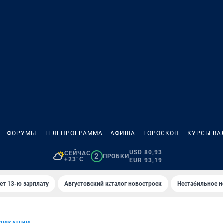
ФОРУМЫ
ТЕЛЕПРОГРАММА
АФИША
ГОРОСКОП
КУРСЫ ВА
USD 80,93
СЕЙЧАС
2
ПРОБКИ
+23°C
EUR 93,19
ет 13-ю зарплату
Августовский каталог новостроек
Нестабильное н