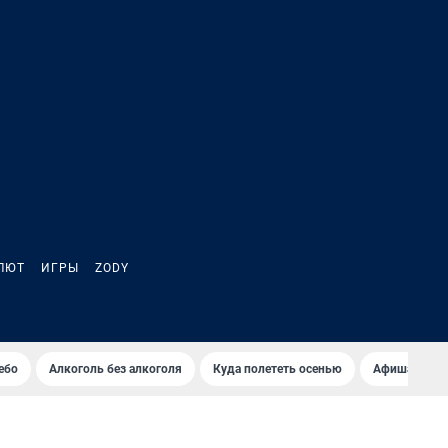
ЛЮТ
ИГРЫ
ZODY
ебо
Алкоголь без алкоголя
Куда полететь осенью
Афиша на ав