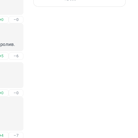
+0
–0
пролив.
+5
–6
+0
–0
+4
–7