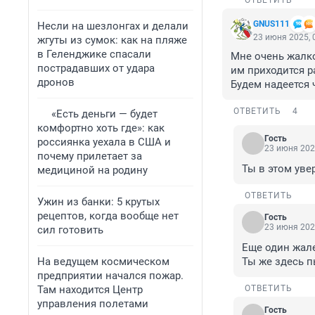
ОТВЕТИТЬ
GNUS111
Несли на шезлонгах и делали
23 июня 2025, 
жгуты из сумок: как на пляже
в Геленджике спасали
Мне очень жалко
пострадавших от удара
им приходится р
дронов
Будем надеется 
ОТВЕТИТЬ
4
«Есть деньги — будет
комфортно хоть где»: как
Гость
россиянка уехала в США и
23 июня 202
почему прилетает за
Ты в этом уве
медициной на родину
ОТВЕТИТЬ
Ужин из банки: 5 крутых
рецептов, когда вообще нет
Гость
23 июня 202
сил готовить
Еще один жале
На ведущем космическом
Ты же здесь 
предприятии начался пожар.
Там находится Центр
ОТВЕТИТЬ
управления полетами
Гость