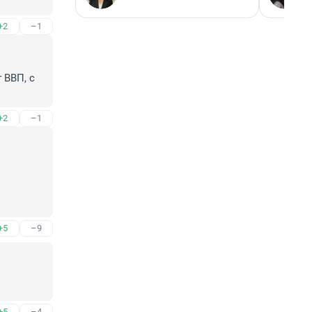
+2
–1
ВВП, с 
+2
–1
+5
–9
+5
–4