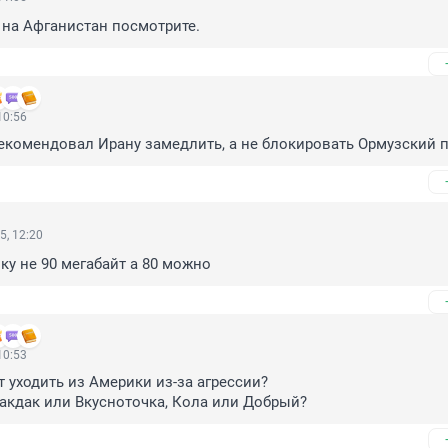
, на Афганистан посмотрите.
10:56
екомендовал Ирану замедлить, а не блокировать Ормузский 
5, 12:20
у не 90 мегабайт а 80 можно
10:53
т уходить из Америки из-за агрессии? 

акдак или Вкусноточка, Кола или Добрый?