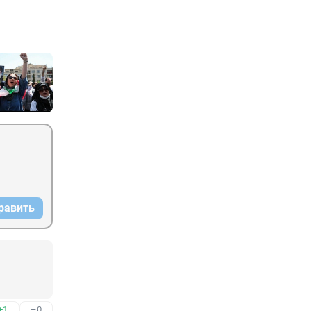
равить
+1
–0