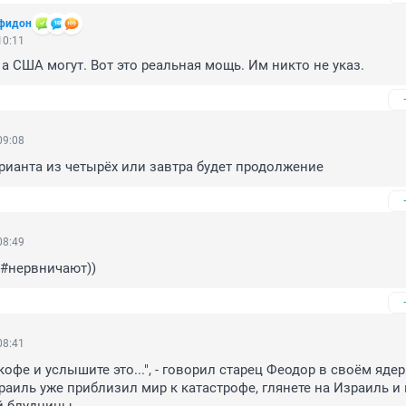
уфидон
10:11
 а США могут. Вот это реальная мощь. Им никто не указ.
09:08
арианта из четырёх или завтра будет продолжение
08:49
а"#нервничают))
08:41
кофе и услышите это...", - говорил старец Феодор в своём ядер
аиль уже приблизил мир к катастрофе, глянете на Израиль и не