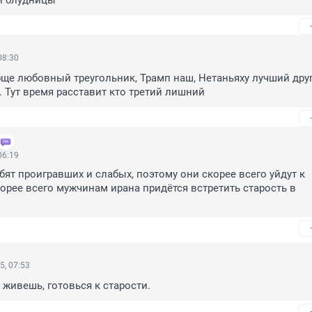
й блудницы
08:30
бще любовный треугольник, Трамп наш, Нетаньяху лучший друг 
 Тут время расставит кто третий лишний
06:19
т проигравших и слабых, поэтому они скорее всего уйдут к 
орее всего мужчинам ирана придётся встретить старость в 
5, 07:53
 живешь, готовься к старости.