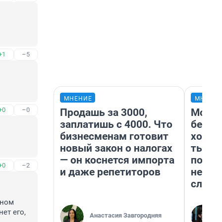
+1
–5
МНЕНИЕ
МНЕНИ
+0
–0
Продашь за 3000,
Мой б
заплатишь с 4000. Что
береж
бизнесменам готовит
хотел
новый закон о налогах
тысяч
— он коснется импорта
погас
+0
–2
и даже репетиторов
ней д
служб
ном 
т его, 
Анастасия Завгородняя