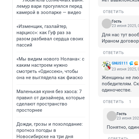
Любитель солнечных ванн:
нет вавилонско
лемур вари прогулялся перед
камерой в зоопарке — видео
ОТВЕТИТЬ
Гость
«Изменщик, газлайтер,
23 июня 2025, 
нарцисс»: как Гуф раз за
Для нас тут воо
разом разбивал сердца своих
Ираном договор.
пассий
ОТВЕТИТЬ
«Мы видим нового Нолана»: с
GNUS111
каким настроем нужно
23 июня 2025, 
смотреть «Одиссею», чтобы
она не выглядела как фиаско
Женщины не любя
победителям. Ск
одиночестве.
Маленькая кухня без хаоса: 7
правил от дизайнера, которые
ОТВЕТИТЬ
1
сделают пространство
просторнее
Гость
23 июня 202
Дожди, грозы и похолодание:
Понятно, один
прогноз погоды в
Новосибирске на три дня