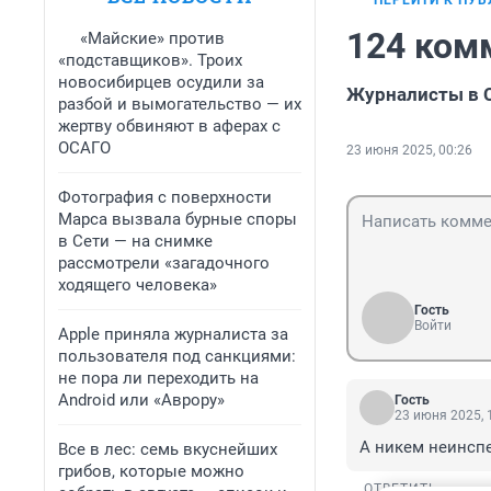
ПЕРЕЙТИ К ПУ
124 ком
«Майские» против
«подставщиков». Троих
новосибирцев осудили за
Журналисты в С
разбой и вымогательство — их
жертву обвиняют в аферах с
ОСАГО
23 июня 2025, 00:26
Фотография с поверхности
Марса вызвала бурные споры
в Сети — на снимке
рассмотрели «загадочного
ходящего человека»
Гость
Войти
Apple приняла журналиста за
пользователя под санкциями:
не пора ли переходить на
Android или «Аврору»
Гость
23 июня 2025, 
А никем неинсп
Все в лес: семь вкуснейших
грибов, которые можно
ОТВЕТИТЬ