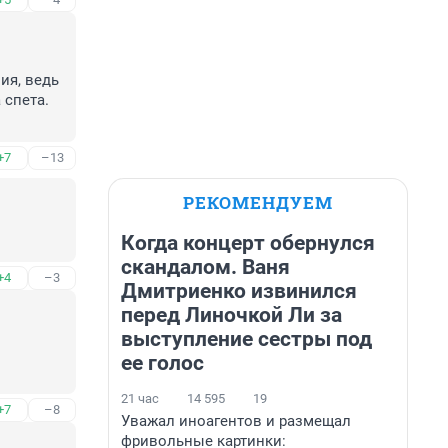
я, ведь 
спета. 
+7
–13
РЕКОМЕНДУЕМ
Когда концерт обернулся
скандалом. Ваня
+4
–3
Дмитриенко извинился
перед Линочкой Ли за
выступление сестры под
ее голос
21 час
14 595
19
+7
–8
Уважал иноагентов и размещал
фривольные картинки: