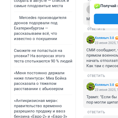
собрать в августе — список и
самые плодовитые места
Получай 
Гость
23 июня 2025, 
Mercedes производителя
Может Трамп пре
дронов подорвали под
Екатеринбургом —
ОТВЕТИТЬ
рассказываем всё, что
Коляныч 3.0
известно о покушении
23 июня 2025, 
СМИ сообщают, ч
Сможете не попасться на
прямом военном
уловки? На вопросах этого
начать отползат
теста спотыкаются 90 % людей
Как там с присо
«Меня постоянно держали
ОТВЕТИТЬ
ниже плинтуса»: Миа Бойка
рассказала о тяжелом
Коляныч 3.0
расставании с абьюзером
23 июня 2025, 
Трамп: "Если бы
«Антикризисная мера»:
пор могли щипат
правительство временно
разрешило продажу и ввоз
ОТВЕТИТЬ
бензина «Евро-2» и «Евро-3»