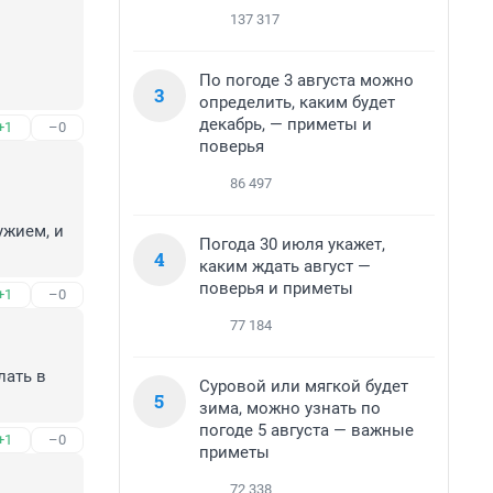
137 317
По погоде 3 августа можно
3
определить, каким будет
декабрь, — приметы и
+1
–0
поверья
86 497
жием, и 
Погода 30 июля укажет,
4
каким ждать август —
поверья и приметы
+1
–0
77 184
ать в 
Суровой или мягкой будет
5
зима, можно узнать по
погоде 5 августа — важные
+1
–0
приметы
72 338