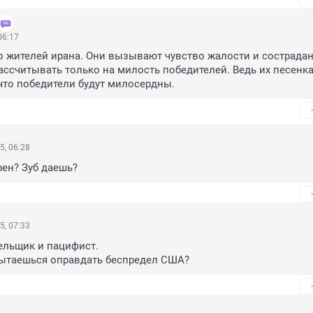
06:17
 жителей ирана. Они вызывают чувство жалости и сострадани
ассчитывать только на милость победителей. Ведь их песенка 
что победители будут милосердны.
5, 06:28
рен? Зуб даешь?
5, 07:33
льщик и пацифист.

пытаешься оправдать беспредел США?