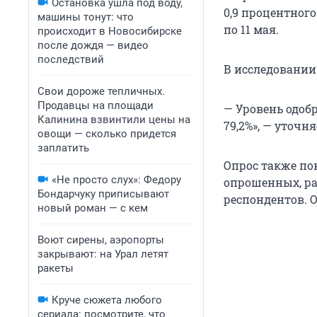
Остановка ушла под воду,
0,9 процентного
машины тонут: что
по 11 мая.
происходит в Новосибирске
после дождя — видео
последствий
В исследовании
Свои дороже тепличных.
Продавцы на площади
— Уровень одоб
Калинина взвинтили цены на
79,2%», — уточн
овощи — сколько придется
заплатить
Опрос также пок
«Не просто слух»: Федору
опрошенных, ра
Бондарчуку приписывают
респондентов. 
новый роман — с кем
Воют сирены, аэропорты
закрывают: на Урал летят
ракеты
Круче сюжета любого
сериала: посмотрите, что