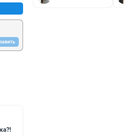
равить
ка?!