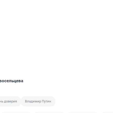
восельцева
нь доверия
Владимир Путин