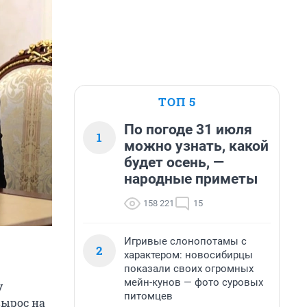
ТОП 5
По погоде 31 июля
1
можно узнать, какой
будет осень, —
народные приметы
158 221
15
Игривые слонопотамы с
2
характером: новосибирцы
показали своих огромных
мейн-кунов — фото суровых
у
питомцев
вырос на