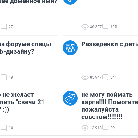
ее доменное имя?
27
36 227
125
на форуме спецы
Разведенки с дет
b-дизайну?
49
85 947
344
 не желает
не могу поймать
пить "свечи 21
карпа!!!! Помогите
 :))
пожалуйста
советом!!!!!!!!
16
12 918
20