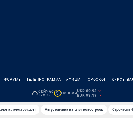
ФОРУМЫ
ТЕЛЕПРОГРАММА
АФИША
ГОРОСКОП
КУРСЫ ВА
USD 80,93
СЕЙЧАС
5
ПРОБКИ
+25°C
EUR 93,19
алог на электрокары
Августовский каталог новостроек
Строитель б