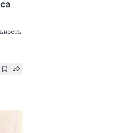
са
ьность