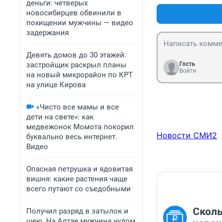
деньги: четверых
новосибирцев обвинили в
похищении мужчины — видео
задержания
Девять домов до 30 этажей:
застройщик раскрыл планы
Гость
Войти
на новый микрорайон по КРТ
на улице Кирова
«Чисто все мамы и все
дети на свете»: как
медвежонок Момота покорил
Новости СМИ2
буквально весь интернет.
Видео
Опасная петрушка и ядовитая
вишня: какие растения чаще
всего путают со съедобными
Сколь
Получил разряд в затылок и
шею. На Алтае мужчина чудом