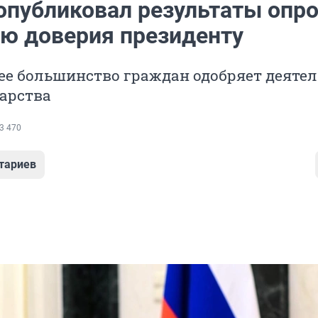
публиковал результаты опро
ню доверия президенту
е большинство граждан одобряет деятел
арства
3 470
тариев