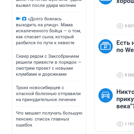
хорош
выжил после удара молнии
«Долго боялась
выходить на улицу». Мама
5 021
искалеченного бойца — о том,
как спасает сына, который
Есть 
разбился по пути к невесте
по We
Сквер рядом с Заксобранием
решили привести в порядок —
смотрим проект с новыми
клумбами и дорожками
5 262
Троих новосибирцев с
Никто
опасной болезнью отправили
прику
на принудительное лечение
века"?
Что мешает получать большую
пенсию: список главных
1 151
ошибок