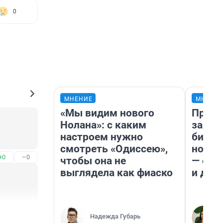
0
МНЕНИЕ
МНЕНИ
«Мы видим нового
Прода
Нолана»: с каким
запла
настроем нужно
бизне
смотреть «Одиссею»,
новый
+0
–0
чтобы она не
— он 
выглядела как фиаско
и даж
+0
–0
Надежда Губарь