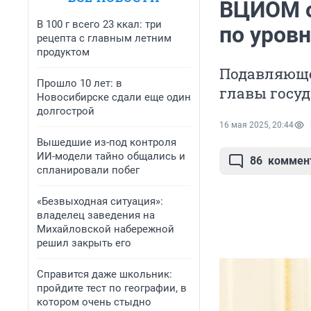
ВЦИОМ о
В 100 г всего 23 ккал: три
по уров
рецепта с главным летним
продуктом
Подавляюще
Прошло 10 лет: в
главы госуд
Новосибирске сдали еще один
долгострой
16 мая 2025, 20:44
Вышедшие из-под контроля
ИИ-модели тайно общались и
86
коммен
спланировали побег
«Безвыходная ситуация»:
владелец заведения на
Михайловской набережной
решил закрыть его
Справится даже школьник:
пройдите тест по географии, в
котором очень стыдно