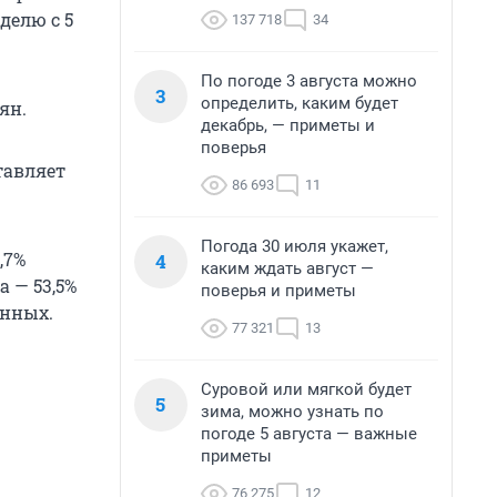
делю с 5
137 718
34
По погоде 3 августа можно
3
определить, каким будет
ян.
декабрь, — приметы и
поверья
ставляет
86 693
11
Погода 30 июля укажет,
,7%
4
каким ждать август —
 — 53,5%
поверья и приметы
енных.
77 321
13
Суровой или мягкой будет
5
зима, можно узнать по
погоде 5 августа — важные
приметы
76 275
12