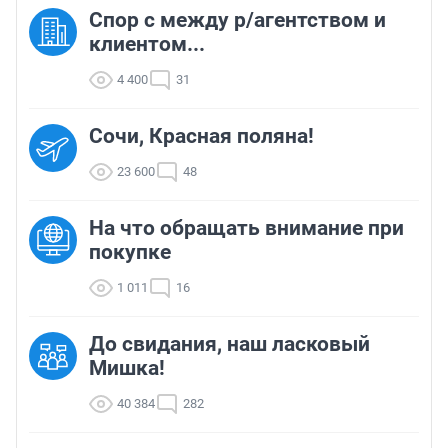
Спор с между р/агентством и
клиентом...
4 400
31
Сочи, Красная поляна!
23 600
48
На что обращать внимание при
покупке
1 011
16
До свидания, наш ласковый
Мишка!
40 384
282