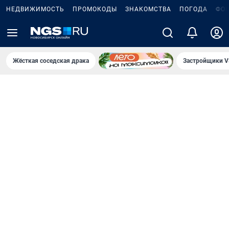
НЕДВИЖИМОСТЬ
ПРОМОКОДЫ
ЗНАКОМСТВА
ПОГОДА
ФО
Жёсткая соседская драка
Застройщики V