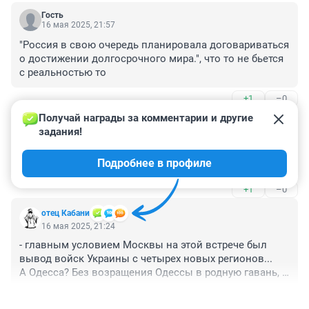
Гость
16 мая 2025, 21:57
"Россия в свою очередь планировала договариваться 
о достижении долгосрочного мира.", что то не бьется 
с реальностью то
+1
–0
Получай награды за комментарии и другие 
Гость
16 мая 2025, 21:50
задания!
пока одни ложат свои головы на полях, мы спокойно 
Подробнее в профиле
наслаждаемся мирной жизнью.
+1
–0
отец Кабани
16 мая 2025, 21:24
- главным условием Москвы на этой встрече был 
вывод войск Украины с четырех новых регионов...

А Одесса? Без возращения Одессы в родную гавань, 
прочный мир не возможен.
+7
–3