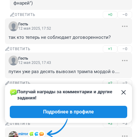
фнарей")
+0
–0
ОТВЕТИТЬ
Гость
12 мая 2025, 17:52
так кто теперь не соблюдает договоренности?
+1
–0
ОТВЕТИТЬ
Гость
12 мая 2025, 17:43
путин уже раз десять вывозил трампа мордой о....
+2
–2
ОТВЕТИТЬ
Получай награды за комментарии и другие 
Гость
12 мая 2025, 17:40
задания!
Слава великому Президенту России - Владимиру 
Подробнее в профиле
Владимировичу Путину!
+3
–3
ОТВЕТИТЬ
mirror