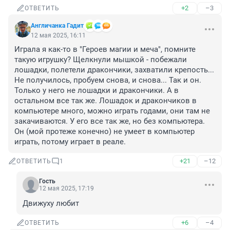
+2
–3
ОТВЕТИТЬ
Aнгличанка Гадит
12 мая 2025, 16:11
Играла я как-то в "Героев магии и меча", помните 
такую игрушку? Щелкнули мышкой - побежали 
лошадки, полетели дракончики, захватили крепость... 
Не получилось, пробуем снова, и снова... Так и он. 
Только у него не лошадки и дракончики. А в 
остальном все так же. Лошадок и дракончиков в 
компьютере много, можно играть годами, они там не 
закачиваются. У его все так же, но без компьютера. 
Он (мой протеже конечно) не умеет в компьютер 
играть, потому играет в реале.
+21
–12
ОТВЕТИТЬ
1
Гость
12 мая 2025, 17:19
Движуху любит
+6
–4
ОТВЕТИТЬ