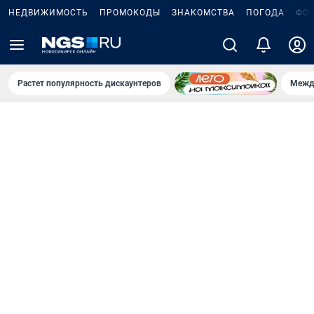
НЕДВИЖИМОСТЬ
ПРОМОКОДЫ
ЗНАКОМСТВА
ПОГОДА
ФО
Растет популярность дискаунтеров
Межд