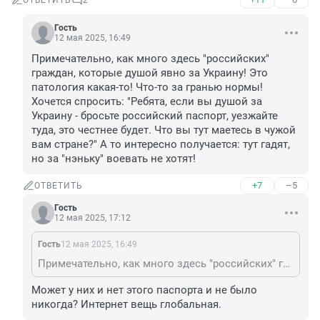
ОТВЕТИТЬ
2
Гость
12 мая 2025, 16:49
Примечательно, как много здесь "российских" 
граждан, которые душой явно за Украину! Это 
патология какая-то! Что-то за гранью нормы! 
Хочется спросить: "Ребята, если вы душой за 
Украину - бросьте российский паспорт, уезжайте 
туда, это честнее будет. Что вы тут маетесь в чужой 
вам стране?" А то интересно получается: тут гадят, 
но за "нэньку" воевать не хотят!
+7
–5
ОТВЕТИТЬ
Гость
12 мая 2025, 17:12
Гость
12 мая 2025, 16:49
Примечательно, как много здесь "российских" граждан, которые душой явно за Украину! Это патология какая-то! Что-то за гранью нормы! Хочется спросить: "Ребята, если вы душой за Украину - бросьте российский паспорт, уезжайте туда, это честнее будет. Что вы тут маетесь в чужой вам стране?" А то интересно получается: тут гадят, но за "нэньку" воевать не хотят!
Может у них и нет этого паспорта и не было 
никогда? Интернет вещь глобальная.