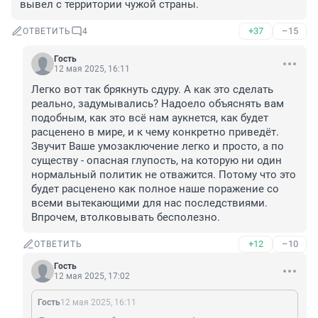
вывел с территории чужой страны.
+37
–15
ОТВЕТИТЬ
4
Гость
12 мая 2025, 16:11
Легко вот так брякнуть сдуру. А как это сделать 
реально, задумывались? Надоело объяснять вам 
подобным, как это всё нам аукнется, как будет 
расценено в мире, и к чему конкретно приведёт. 
Звучит Ваше умозаключение легко и просто, а по 
существу - опасная глупость, на которую ни один 
нормальный политик не отважится. Потому что это 
будет расценено как полное наше поражение со 
всеми вытекающими для нас последствиями. 
Впрочем, втолковывать бесполезно.
+12
–10
ОТВЕТИТЬ
Гость
12 мая 2025, 17:02
Гость
12 мая 2025, 16:11