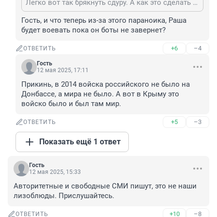
Легко вот так брякнуть сдуру. А как это сделать реально, задумывались? Надоело объяснять вам подобным, как это всё нам аукнется, как будет расценено в мире, и к чему конкретно приведёт. Звучит Ваше умозаключение легко и просто, а по существу - опасная глупость, на которую ни один нормальный политик не отважится. Потому что это будет расценено как полное наше поражение со всеми вытекающими для нас последствиями. Впрочем, втолковывать бесполезно.
Гость, и что теперь из-за этого параноика, Раша 
будет воевать пока он боты не завернет?
+6
–4
ОТВЕТИТЬ
Гость
12 мая 2025, 17:11
Прикинь, в 2014 войска российского не было на 
Донбассе, а мира не было. А вот в Крыму это 
войско было и был там мир.
+5
–3
ОТВЕТИТЬ
Показать ещё 1 ответ
Гость
12 мая 2025, 15:33
Авторитетные и свободные СМИ пишут, это не наши 
лизоблюды. Прислушайтесь.
+10
–8
ОТВЕТИТЬ