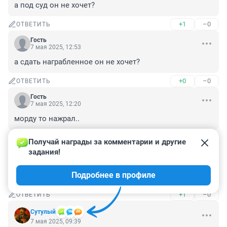
а под суд он не хочет?
+1
–0
ОТВЕТИТЬ
Гость
7 мая 2025, 12:53
а сдать награбленное он не хочет?
+0
–0
ОТВЕТИТЬ
Гость
7 мая 2025, 12:20
морду то нажрал..
+1
–0
ОТВЕТИТЬ
Получай награды за комментарии и другие 
задания!
Гость
7 мая 2025, 10:29
Подробнее в профиле
ха ха ха грустно
+1
–0
ОТВЕТИТЬ
Сутулый
7 мая 2025, 09:39