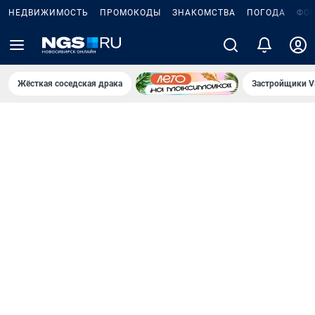
НЕДВИЖИМОСТЬ
ПРОМОКОДЫ
ЗНАКОМСТВА
ПОГОДА
ФО
Жёсткая соседская драка
Застройщики V