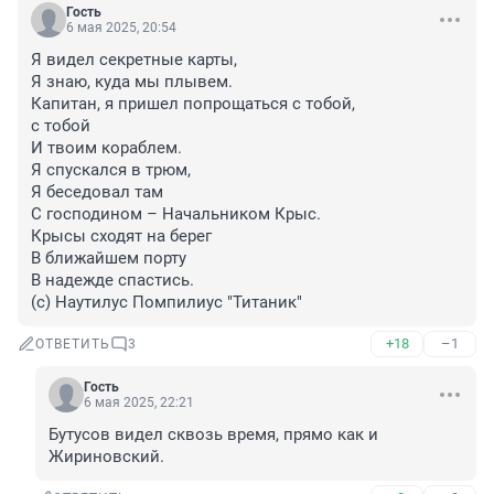
Гость
6 мая 2025, 20:54
Я видел секретные карты,

Я знаю, куда мы плывем.

Капитан, я пришел попрощаться с тобой,

с тобой

И твоим кораблем.

Я спускался в трюм,

Я беседовал там

С господином – Начальником Крыс.

Крысы сходят на берег

В ближайшем порту

В надежде спастись.

(с) Наутилус Помпилиус "Титаник"
+18
–1
ОТВЕТИТЬ
3
Гость
6 мая 2025, 22:21
Бутусов видел сквозь время, прямо как и 
Жириновский.