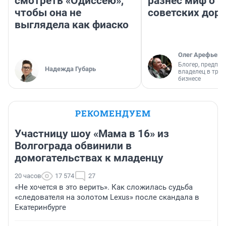
смотреть «Одиссею»,
разнес миф о 
чтобы она не
советских доро
выглядела как фиаско
Олег Арефьев
Блогер, предпри
Надежда Губарь
владелец в тра
бизнесе
РЕКОМЕНДУЕМ
Участницу шоу «Мама в 16» из
Волгограда обвинили в
домогательствах к младенцу
20 часов
17 574
27
«Не хочется в это верить». Как сложилась судьба
«следователя на золотом Lexus» после скандала в
Екатеринбурге