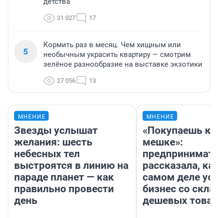
детства
31 027
17
Кормить раз в месяц. Чем хищным или
5
необычным украсить квартиру — смотрим
зелёное разнообразие на выставке экзотики
27 056
13
МНЕНИЕ
МНЕНИЕ
Звезды услышат
«Покупаешь ко
желания: шесть
мешке»:
небесных тел
предпринимат
выстроятся в линию на
рассказала, как
параде планет — как
самом деле ус
правильно провести
бизнес со скл
день
дешевых това