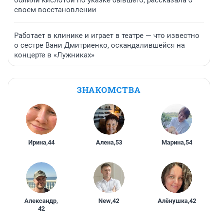
облили кислотой по указке бывшего, рассказала о
своем восстановлении
Работает в клинике и играет в театре — что известно
о сестре Вани Дмитриенко, оскандалившейся на
концерте в «Лужниках»
ЗНАКОМСТВА
Ирина
,
44
Алена
,
53
Марина
,
54
Александр
,
New
,
42
Алёнушка
,
42
42