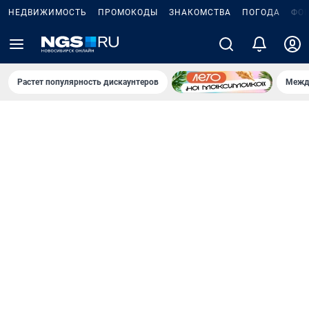
НЕДВИЖИМОСТЬ
ПРОМОКОДЫ
ЗНАКОМСТВА
ПОГОДА
ФО
Растет популярность дискаунтеров
Межд