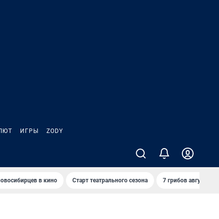
ЛЮТ
ИГРЫ
ZODY
овосибирцев в кино
Старт театрального сезона
7 грибов августа