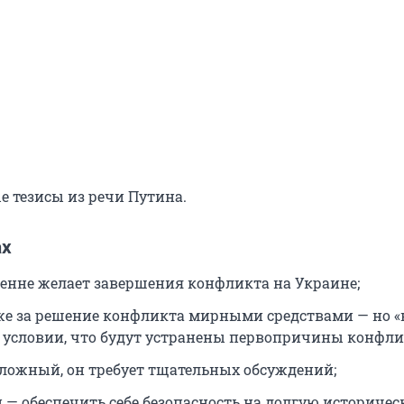
е тезисы из речи Путина.
ах
енне желает завершения конфликта на Украине;
же за решение конфликта мирными средствами — но «
ри условии, что будут устранены первопричины конфли
ложный, он требует тщательных обсуждений;
и — обеспечить себе безопасность на долгую историче