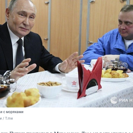
чи с моряками
 / T.me