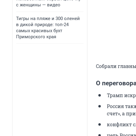
с женщины — видео
Тигры на пляже и 300 оленей
в дикой природе: топ-24
самых красивых бухт
Приморского края
Собрали главны
О переговор
Трамп искр
Россия так
счет», а п
конфликт с
цель Росси