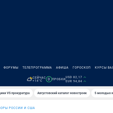
ФОРУМЫ
ТЕЛЕПРОГРАММА
АФИША
ГОРОСКОП
КУРСЫ ВА
USD 82,17
СЕЙЧАС
0
ПРОБКИ
+14°C
EUR 94,84
ики VS прокуратура
Августовский каталог новостроек
5 молодых н
ВОРЫ РОССИИ И США