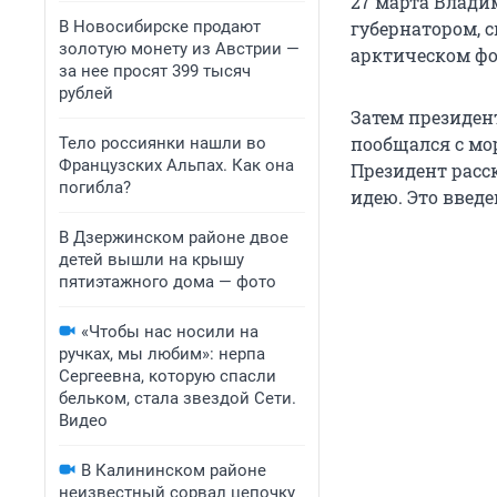
27 марта Влади
В Новосибирске продают
губернатором, 
золотую монету из Австрии —
арктическом фо
за нее просят 399 тысяч
рублей
Затем президен
пообщался с мо
Тело россиянки нашли во
Французских Альпах. Как она
Президент расс
погибла?
идею. Это введ
В Дзержинском районе двое
детей вышли на крышу
пятиэтажного дома — фото
«Чтобы нас носили на
ручках, мы любим»: нерпа
Сергеевна, которую спасли
бельком, стала звездой Сети.
Видео
В Калининском районе
неизвестный сорвал цепочку