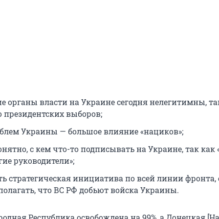
е органы власти на Украине сегодня нелегитимны, так
о президентских выборов;
облем Украины — большое влияние «нациков»;
нятно, с кем что-то подписывать на Украине, так как 
гие руководители»;
ть стратегическая инициатива по всей линии фронта, 
полагать, что ВС РФ добьют войска Украины.
родная Республика освобождена на 99%, а Донецкая [Н