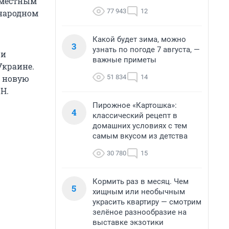
 местным
77 943
12
ународном
Какой будет зима, можно
3
узнать по погоде 7 августа, —
 и
важные приметы
Украине.
51 834
14
л новую
Н.
Пирожное «Картошка»:
4
классический рецепт в
домашних условиях с тем
самым вкусом из детства
30 780
15
Кормить раз в месяц. Чем
5
хищным или необычным
украсить квартиру — смотрим
зелёное разнообразие на
выставке экзотики