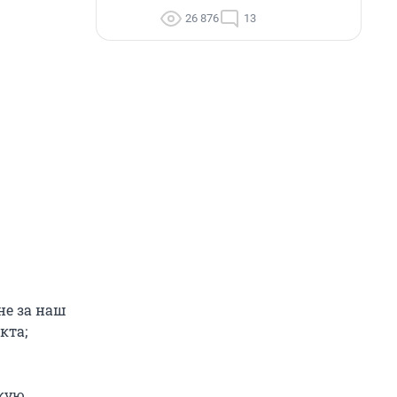
26 876
13
не за наш
кта;
скую