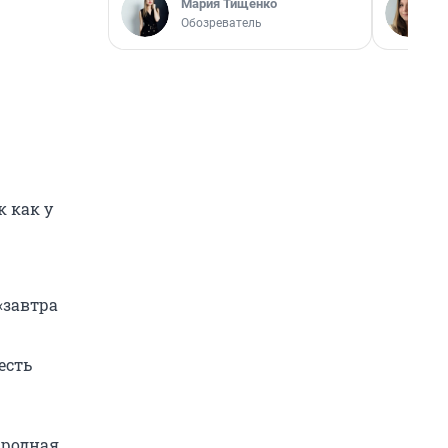
Мария Тищенко
Обозреватель
 как у
«завтра
есть
ародная