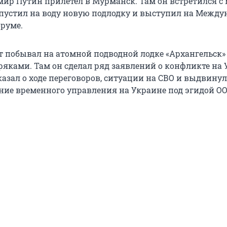
мир Путин прилетел в Мурманск. Там он встретился с
спустил на воду новую подлодку и выступил на Межд
руме.
т побывал на атомной подводной лодке «Архангельск»
ряками. Там он сделал ряд заявлений о конфликте на 
казал о ходе переговоров, ситуации на СВО и выдвину
ение временного управления на Украине под эгидой ОО