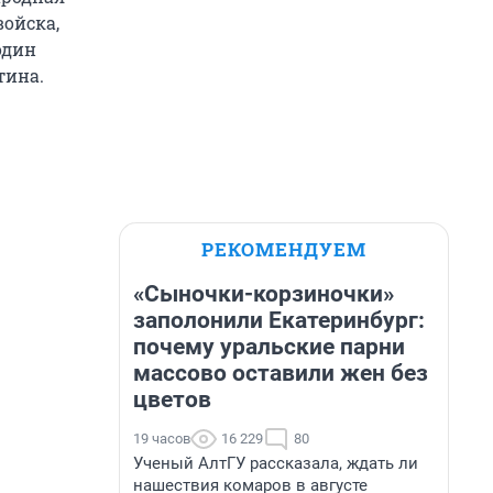
войска,
один
тина.
РЕКОМЕНДУЕМ
«Сыночки-корзиночки»
заполонили Екатеринбург:
почему уральские парни
массово оставили жен без
цветов
19 часов
16 229
80
Ученый АлтГУ рассказала, ждать ли
нашествия комаров в августе