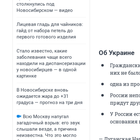
столкнулись под
Новосибирском — видео
Лицевая гладь для чайников:
гайд от набора петель до
первого готового изделия
Стало известно, какие
Об Украине
заболевания чаще всего
находили на диспансеризации
Граждански
у новосибирцев — в одной
них не был
картинке
одна из пр
В Новосибирске вновь
России непо
ожидается жара до +31
придут дру
градуса — прогноз на три дня
У России ес
Всю Москву напугал
основания 
загадочный взрыв: его звук
слышали везде, а причина
неизвестна. Что это могло
— Луганская На