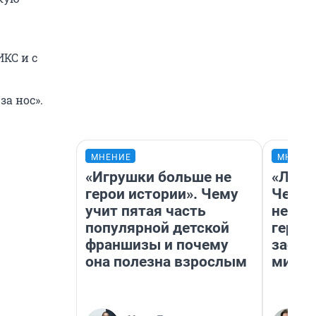
ИКС и с
за нос».
МНЕНИЕ
МНЕНИ
«Игрушки больше не
«Люди
герои истории». Чему
Чем п
учит пятая часть
непон
популярной детской
герои
франшизы и почему
застр
она полезна взрослым
мисти