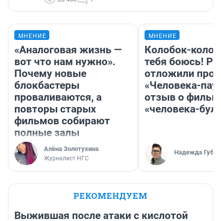
МНЕНИЕ
МНЕНИЕ
«Аналоговая жизнь —
Колобок-колобо
вот что нам нужно».
тебя боюсь! Ра
Почему новые
отложили прок
блокбастеры
«Человека-пау
проваливаются, а
отзыв о фильм
повторы старых
«человека-бул
фильмов собирают
полные залы
Алёна Золотухина
Надежда Губар
Журналист НГС
РЕКОМЕНДУЕМ
Выжившая после атаки с кислотой