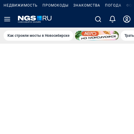
НЕДВИЖИМОСТЬ
ПРОМОКОДЫ
ЗНАКОМСТВА
ПОГОДА
ФО
Как строили мосты в Новосибирске
Траты