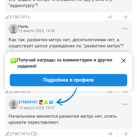
"аудиопургу"?
+2
–0
ОТВЕТИТЬ
Гость
12 марта 2025, 14:50
Как так: развития метро нет, десятилетиями нет, а 
существует целое учреждение по "развитию метро"?
+5
–0
ОТВЕТИТЬ
Получай награды за комментарии и другие 
задания!
Гость
12 марта 2025, 14:30
Подробнее в профиле
Прапорщик Шматко гоняет призрака
+0
–0
ОТВЕТИТЬ
275669147
12 марта 2025, 14:27
Начальники меняются развития метро нет, опять 
кровати переставляют.
+8
–0
ОТВЕТИТЬ
2