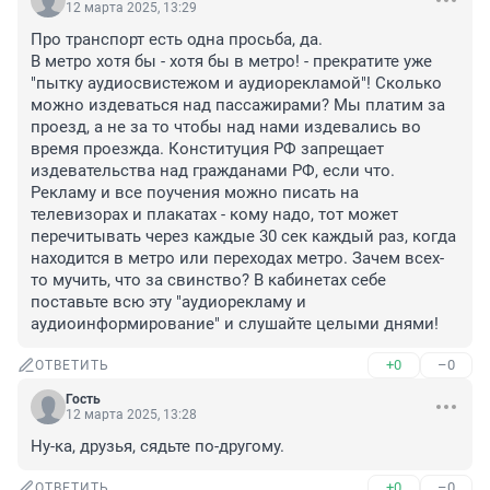
12 марта 2025, 13:29
Про транспорт есть одна просьба, да.

В метро хотя бы - хотя бы в метро! - прекратите уже 
"пытку аудиосвистежом и аудиорекламой"! Сколько 
можно издеваться над пассажирами? Мы платим за 
проезд, а не за то чтобы над нами издевались во 
время проезжда. Конституция РФ запрещает 
издевательства над гражданами РФ, если что.

Рекламу и все поучения можно писать на 
телевизорах и плакатах - кому надо, тот может 
перечитывать через каждые 30 сек каждый раз, когда 
находится в метро или переходах метро. Зачем всех-
то мучить, что за свинство? В кабинетах себе 
поставьте всю эту "аудиорекламу и 
аудиоинформирование" и слушайте целыми днями!
+0
–0
ОТВЕТИТЬ
Гость
12 марта 2025, 13:28
Ну-ка, друзья, сядьте по-другому.
+0
–0
ОТВЕТИТЬ