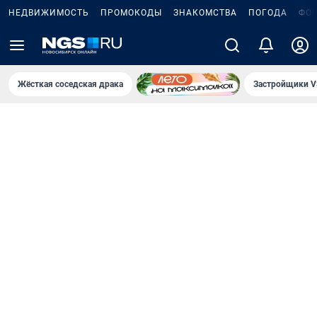
НЕДВИЖИМОСТЬ
ПРОМОКОДЫ
ЗНАКОМСТВА
ПОГОДА
ФО
Жёсткая соседская драка
Застройщики V