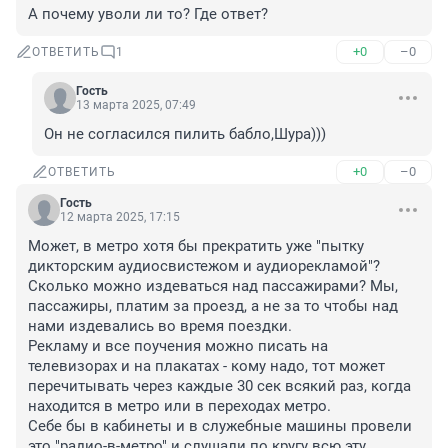
А почему уволи ли то? Где ответ?
+0
–0
ОТВЕТИТЬ
1
Гость
13 марта 2025, 07:49
Он не согласился пилить бабло,Шура)))
+0
–0
ОТВЕТИТЬ
Гость
12 марта 2025, 17:15
Может, в метро хотя бы прекратить уже "пытку 
дикторским аудиосвистежом и аудиорекламой"? 
Сколько можно издеваться над пассажирами? Мы, 
пассажиры, платим за проезд, а не за то чтобы над 
нами издевались во время поездки.

Рекламу и все поучения можно писать на 
телевизорах и на плакатах - кому надо, тот может 
перечитывать через каждые 30 сек всякий раз, когда 
находится в метро или в переходах метро.

Себе бы в кабинеты и в служебные машины провели 
это "радио-в-метро" и слушали по кругу всю эту 