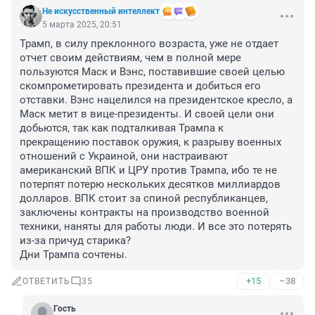
Не искусственный интеллект
5 марта 2025, 20:51
Трамп, в силу преклонного возраста, уже не отдает 
отчет своим действиям, чем в полной мере 
пользуются Маск и Вэнс, поставившие своей целью 
скомпрометировать президента и добиться его 
отставки. Вэнс нацелился на президентское кресло, а 
Маск метит в вице-президенты. И своей цели они 
добьются, так как подталкивая Трампа к 
прекращению поставок оружия, к разрыву военных 
отношений с Украиной, они настраивают 
американский ВПК и ЦРУ против Трампа, ибо те не 
потерпят потерю нескольких десятков миллиардов 
долларов. ВПК стоит за спиной республиканцев, 
заключены контракты на производство военной 
техники, наняты для работы люди. И все это потерять 
из-за причуд старика?

Дни Трампа сочтены.
+15
–38
ОТВЕТИТЬ
35
Гость