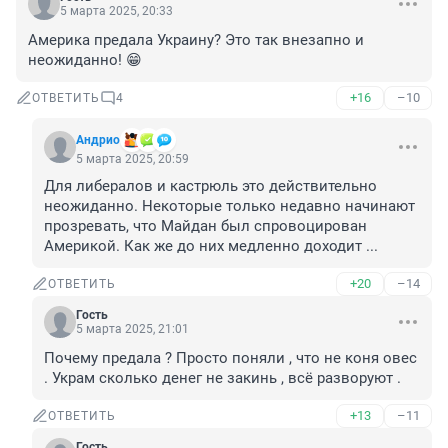
5 марта 2025, 20:33
Америка предала Украину? Это так внезапно и 
неожиданно! 😁
+16
–10
ОТВЕТИТЬ
4
Андрио
5 марта 2025, 20:59
Для либералов и кастрюль это действительно 
неожиданно. Некоторые только недавно начинают 
прозревать, что Майдан был спровоцирован 
Америкой. Как же до них медленно доходит ...
+20
–14
ОТВЕТИТЬ
Гость
5 марта 2025, 21:01
Почему предала ? Просто поняли , что не коня овес 
. Украм сколько денег не закинь , всё разворуют .
+13
–11
ОТВЕТИТЬ
Гость