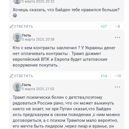
5 марта 2025, 20:52
Хочешь сказать, что Байден тебе нравился больше? 
😁
+27
–8
ОТВЕТИТЬ
Гость
5 марта 2025, 20:58
Кто с кем контракты заключил ? У Украины денег 
нет оплачивать контракты . Трамп дожмет 
европейский ВПК и Европа будет штатовские 
вооружение покупать .
+14
–10
ОТВЕТИТЬ
Гость
5 марта 2025, 21:02
Трамп психически болен с детства,поэтому 
радоваться России рано, что он может выкинуть 
никто не знает, не зря Путин сказал,что Байден 
хоть предсказуем в своем поведении ,с ним можно 
договориться, а с психом Трампом мало вероятно, 
его мечта быть лидером ,через пиар и вранье, он 