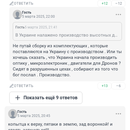
+12
–12
ОТВЕТИТЬ
Гость
5 марта 2025, 22:00
Гость
5 марта 2025, 21:41
В Украине налажено производство высотных дронов-разведчиков, которые способны вести разведку фото-видео съемкой в высоком разрешении с высот 4-6 тысяч метров. С высот 2-3 тысячи метров возможна ночная разведка. Украине это обходится на много дешевле, чем покупать у США разведданные со спутников.
Не путай сборку из комплектующих , которые 
поставляются на Украину с производством . Или ты 
хочешь сказать , что Украина начала производить 
оптику , микроэлектроник , двигатели для Дронов ? 
Сидят в разрушенных цехах , собирают из того что 
бог послал . Производство.
+13
–6
ОТВЕТИТЬ
Показать ещё 9 ответов
Гость
5 марта 2025, 20:45
копытца к верху, пятаки в землю, зад воронкой! и 