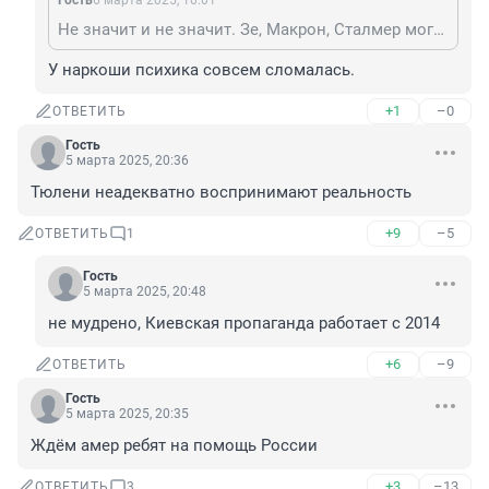
Гость
6 марта 2025, 10:01
Не значит и не значит. Зе, Макрон, Сталмер могут не ехать в Вашингтон. Только зачем просроченный видео снимает о каких то сожалениях, ничего не значащих.
У наркоши психика совсем сломалась.
+1
–0
ОТВЕТИТЬ
Гость
5 марта 2025, 20:36
Тюлени неадекватно воспринимают реальность
+9
–5
ОТВЕТИТЬ
1
Гость
5 марта 2025, 20:48
не мудрено, Киевская пропаганда работает с 2014
+6
–9
ОТВЕТИТЬ
Гость
5 марта 2025, 20:35
Ждём амер ребят на помощь России
+3
–13
ОТВЕТИТЬ
3