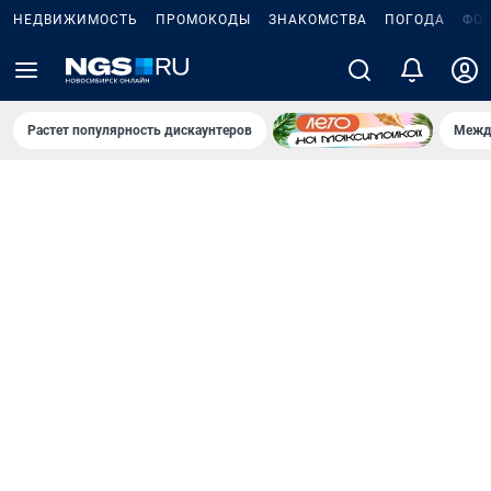
НЕДВИЖИМОСТЬ
ПРОМОКОДЫ
ЗНАКОМСТВА
ПОГОДА
ФО
Растет популярность дискаунтеров
Межд