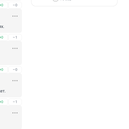
+0
–0
х.
+0
–1
+0
–0
ет.
+0
–1