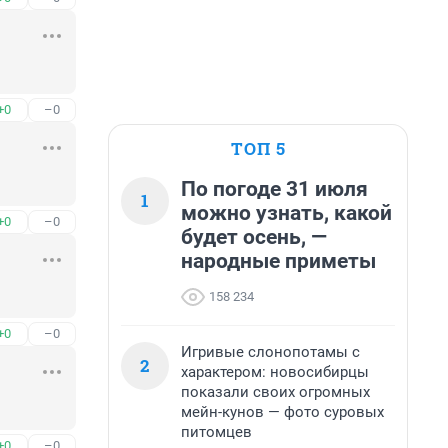
+0
–0
ТОП 5
По погоде 31 июля
1
можно узнать, какой
+0
–0
будет осень, —
народные приметы
158 234
+0
–0
Игривые слонопотамы с
2
характером: новосибирцы
показали своих огромных
мейн-кунов — фото суровых
питомцев
+0
–0