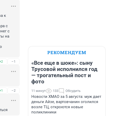
 к 
а с 
ег с 
ы на 
 
РЕКОМЕНДУЕМ
+2
–1
«Все еще в шоке»: сыну
Трусовой исполнился год
— трогательный пост и
фото
+1
–2
11 минут
133
Обсудить
Новости ХМАО за 5 августа: муж дает
деньги Айзе, вартовчанин оголился
возле ТЦ, откроются новые
ться
поликлиники