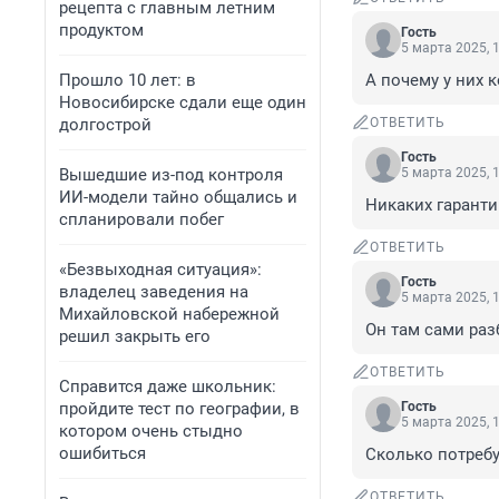
рецепта с главным летним
продуктом
Гость
5 марта 2025, 
Прошло 10 лет: в
А почему у них 
Новосибирске сдали еще один
долгострой
ОТВЕТИТЬ
Гость
Вышедшие из-под контроля
5 марта 2025, 
ИИ-модели тайно общались и
Никаких гаранти
спланировали побег
ОТВЕТИТЬ
«Безвыходная ситуация»:
Гость
владелец заведения на
5 марта 2025, 
Михайловской набережной
Он там сами раз
решил закрыть его
ОТВЕТИТЬ
Справится даже школьник:
пройдите тест по географии, в
Гость
5 марта 2025, 
котором очень стыдно
ошибиться
Сколько потребу
ОТВЕТИТЬ