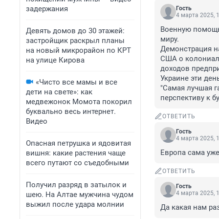
задержания
Гость
4 марта 2025, 
Военную помощь 
Девять домов до 30 этажей:
миру.

застройщик раскрыл планы
Демонстрация на
на новый микрорайон по КРТ
США о колониаль
на улице Кирова
доходов предпри
Украине эти день
«Чисто все мамы и все
"Самая лучшая г
дети на свете»: как
перспективу к б
медвежонок Момота покорил
буквально весь интернет.
ОТВЕТИТЬ
Видео
Гость
4 марта 2025, 
Опасная петрушка и ядовитая
Европа сама уже
вишня: какие растения чаще
всего путают со съедобными
ОТВЕТИТЬ
Получил разряд в затылок и
Гость
4 марта 2025, 
шею. На Алтае мужчина чудом
выжил после удара молнии
Да какая нам ра