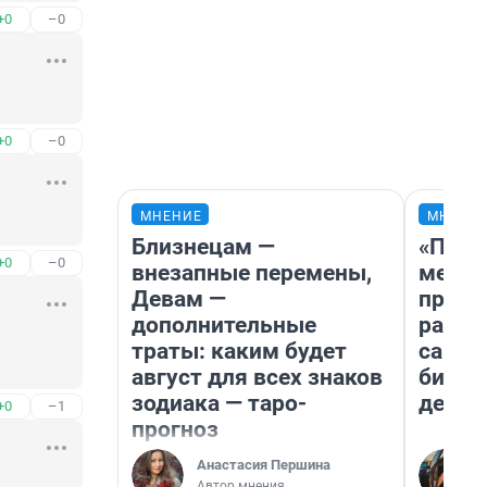
+0
–0
+0
–0
МНЕНИЕ
МНЕНИ
Близнецам —
«Поку
+0
–0
внезапные перемены,
мешке
Девам —
предп
дополнительные
расска
траты: каким будет
самом
август для всех знаков
бизне
зодиака — таро-
дешев
+0
–1
прогноз
Анастасия Першина
Автор мнения