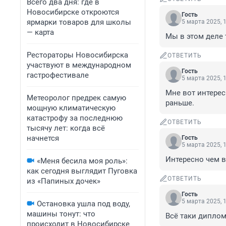
Всего два дня: где в
Новосибирске откроются
Гость
ярмарки товаров для школы
5 марта 2025, 
— карта
Мы в этом деле 
Рестораторы Новосибирска
ОТВЕТИТЬ
участвуют в международном
Гость
гастрофестивале
5 марта 2025, 
Мне вот интерес
Метеоролог предрек самую
раньше.
мощную климатическую
катастрофу за последнюю
ОТВЕТИТЬ
тысячу лет: когда всё
начнется
Гость
5 марта 2025, 
Интересно чем в
«Меня бесила моя роль»:
как сегодня выглядит Пуговка
ОТВЕТИТЬ
из «Папиных дочек»
Гость
5 марта 2025, 
Остановка ушла под воду,
машины тонут: что
Всё таки диплом
происходит в Новосибирске