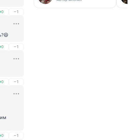
+0
–1
ь?😄
+0
–1
+0
–1
им 
+0
–1