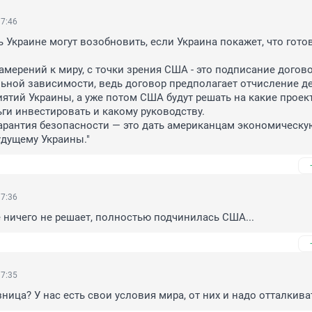
17:46
Украине могут возобновить, если Украина покажет, что готова
мерений к миру, с точки зрения США - это подписание договор
ной зависимости, ведь договор предполагает отчисление ден
ятий Украины, а уже потом США будут решать на какие проект
ги инвестировать и какому руководству. 

арантия безопасности — это дать американцам экономическую
удущему Украины."
17:36
 ничего не решает, полностью подчинилась США...
17:35
зница? У нас есть свои условия мира, от них и надо отталкива