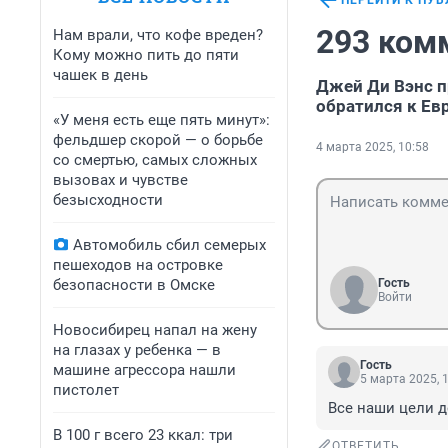
ПЕРЕЙТИ К ПУ
293 ком
Нам врали, что кофе вреден?
Кому можно пить до пяти
чашек в день
Джей Ди Вэнс п
обратился к Ев
«У меня есть еще пять минут»:
фельдшер скорой — о борьбе
4 марта 2025, 10:58
со смертью, самых сложных
вызовах и чувстве
безысходности
Автомобиль сбил семерых
пешеходов на островке
безопасности в Омске
Гость
Войти
Новосибирец напал на жену
на глазах у ребенка — в
Гость
машине агрессора нашли
5 марта 2025, 
пистолет
Все наши цели д
В 100 г всего 23 ккал: три
ОТВЕТИТЬ