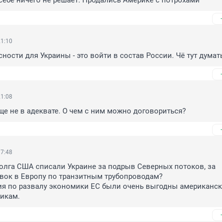
себе ничего не решает. Продались Америке с потрохами
21:10
сности для Украины - это войти в состав России. Чё тут думат
21:08
е не в адеквате. О чем с ним можно договориться?
17:48
олга США списали Украине за подрыв Северных потоков, за 
вок в Европу по транзитным трубопроводам?

ия по развалу экономики ЕС были очень выгодны американск
икам.