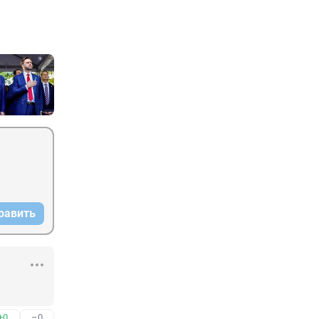
равить
+0
–0