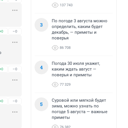
137 743
По погоде 3 августа можно
3
определить, каким будет
+0
–0
декабрь, — приметы и
поверья
86 708
 
Погода 30 июля укажет,
4
каким ждать август —
+0
–0
поверья и приметы
77 329
Суровой или мягкой будет
+0
–0
5
зима, можно узнать по
погоде 5 августа — важные
приметы
76 382