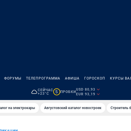
ФОРУМЫ
ТЕЛЕПРОГРАММА
АФИША
ГОРОСКОП
КУРСЫ ВА
USD 80,93
СЕЙЧАС
5
ПРОБКИ
+23°C
EUR 93,19
алог на электрокары
Августовский каталог новостроек
Строитель б