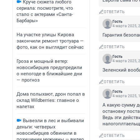
Европа сама по 
Круче сюжета любого
сериала: посмотрите, что
ОТВЕТИТЬ
стало с актерами «Санта-
Барбары»
Гость
4 марта 2025, 
На участке улицы Кирова
Гарантия безопа
закончили ремонт тротуара —
фото, как он выглядит сейчас
ОТВЕТИТЬ
Гость
Гроза и мощный ветер:
4 марта 2025, 
новосибирцев предупредили
Зеленский вообщ
о непогоде в ближайшие дни
— прогноз
ОТВЕТИТЬ
Гость
Дома полыхают, дрон попал в
4 марта 2025, 
склад Wildberries: главное о
А какую сумму д
налетах
остановку поста
Ведь эти действ
Вывезли в лес и выбивали
налогоплтаельщ
деньги: четверых
новосибирцев обвинили в
ОТВЕТИТЬ
похищении мужчины — видео