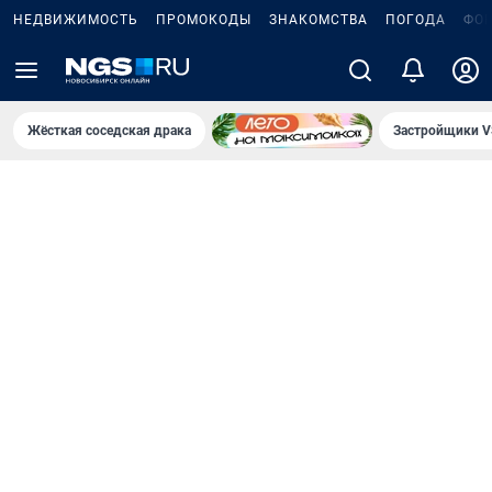
НЕДВИЖИМОСТЬ
ПРОМОКОДЫ
ЗНАКОМСТВА
ПОГОДА
ФО
Жёсткая соседская драка
Застройщики V