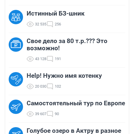
Истинный БЗ-шник
32 535
256
Свое дело за 80 т.р.??? Это
возможно!
43 128
191
Help! Нужно имя котенку
20 030
102
Самостоятельный тур по Европе
39 607
90
Голубое озеро в Актру в разное