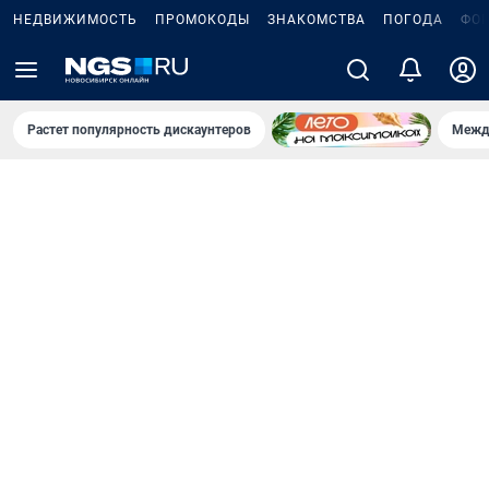
НЕДВИЖИМОСТЬ
ПРОМОКОДЫ
ЗНАКОМСТВА
ПОГОДА
ФО
Растет популярность дискаунтеров
Межд