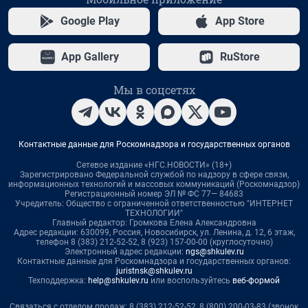
Google Play
App Store
App Gallery
RuStore
Мы в соцсетях
Контактные данные для Роскомнадзора и государственных органов
Сетевое издание «НГС.НОВОСТИ» (18+)
Зарегистрировано Федеральной службой по надзору в сфере связи,
информационных технологий и массовых коммуникаций (Роскомнадзор)
Регистрационный номер ЭЛ № ФС 77— 84683
Учредитель: Общество с ограниченной ответственностью "ИНТЕРНЕТ
ТЕХНОЛОГИИ"
Главный редактор: Громкова Елена Александровна
Адрес редакции: 630099, Россия, Новосибирск, ул. Ленина, д. 12, 6 этаж,
телефон 8 (383) 212-52-52, 8 (923) 157-00-00 (круглосуточно)
Электронный адрес редакции:
ngs@shkulev.ru
Контактные данные для Роскомнадзора и государственных органов:
juristnsk@shkulev.ru
Техподдержка:
help@shkulev.ru
или воспользуйтесь
веб-формой
Связаться с отделом продаж: 8 (383) 212-52-52, 8 (800) 200-03-83 (звонок