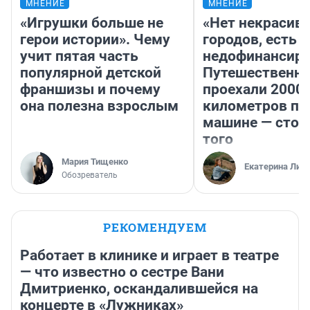
МНЕНИЕ
МНЕНИЕ
«Игрушки больше не
«Нет некрасив
герои истории». Чему
городов, есть
учит пятая часть
недофинансиро
популярной детской
Путешественн
франшизы и почему
проехали 2000
она полезна взрослым
километров по 
машине — стои
того
Мария Тищенко
Екатерина Лит
Обозреватель
РЕКОМЕНДУЕМ
Работает в клинике и играет в театре
— что известно о сестре Вани
Дмитриенко, оскандалившейся на
концерте в «Лужниках»