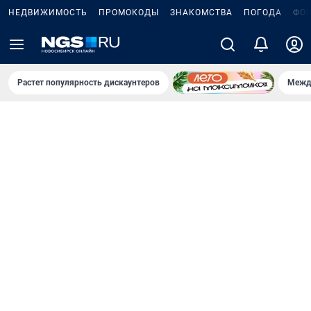
НЕДВИЖИМОСТЬ
ПРОМОКОДЫ
ЗНАКОМСТВА
ПОГОДА
ФО
Растет популярность дискаунтеров
Межд