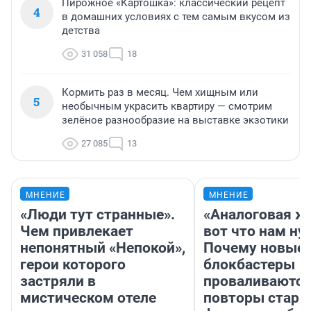
Пирожное «Картошка»: классический рецепт
4
в домашних условиях с тем самым вкусом из
детства
31 058
18
Кормить раз в месяц. Чем хищным или
5
необычным украсить квартиру — смотрим
зелёное разнообразие на выставке экзотики
27 085
13
МНЕНИЕ
МНЕНИЕ
«Люди тут странные».
«Аналоговая ж
Чем привлекает
вот что нам ну
непонятный «Непокой»,
Почему новые
герои которого
блокбастеры
застряли в
проваливаются,
мистическом отеле
повторы стары