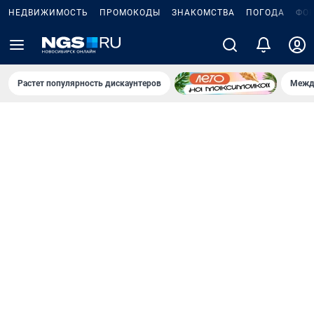
НЕДВИЖИМОСТЬ
ПРОМОКОДЫ
ЗНАКОМСТВА
ПОГОДА
ФО
Растет популярность дискаунтеров
Межд